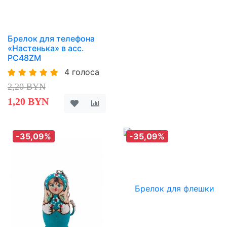
Брелок для телефона
«Настенька» в асс.
PC48ZM
4 голоса
2,20 BYN
1,20 BYN
-35,09%
-35,09%