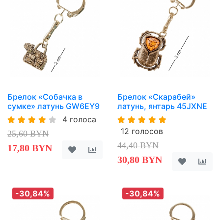
Брелок «Собачка в
Брелок «Скарабей»
сумке» латунь GW6EY9
латунь, янтарь 45JXNE
4 голоса
12 голосов
25,60 BYN
44,40 BYN
17,80 BYN
30,80 BYN
-30,84%
-30,84%