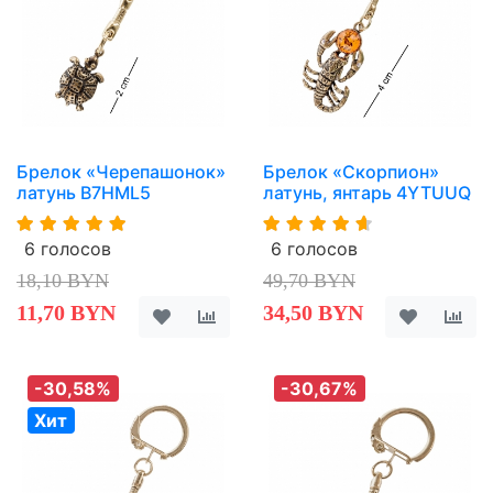
Брелок «Черепашонок»
Брелок «Скорпион»
латунь B7HML5
латунь, янтарь 4YTUUQ
6 голосов
6 голосов
18,10 BYN
49,70 BYN
11,70 BYN
34,50 BYN
-30,58%
-30,67%
Хит