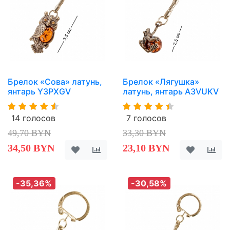
Брелок «Сова» латунь,
Брелок «Лягушка»
янтарь Y3PXGV
латунь, янтарь A3VUKV
14 голосов
7 голосов
49,70 BYN
33,30 BYN
34,50 BYN
23,10 BYN
-35,36%
-30,58%