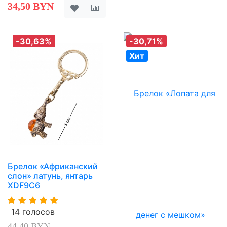
34,50 BYN
-30,63%
-30,71%
Хит
Брелок «Африканский
слон» латунь, янтарь
XDF9C6
14 голосов
44,40 BYN