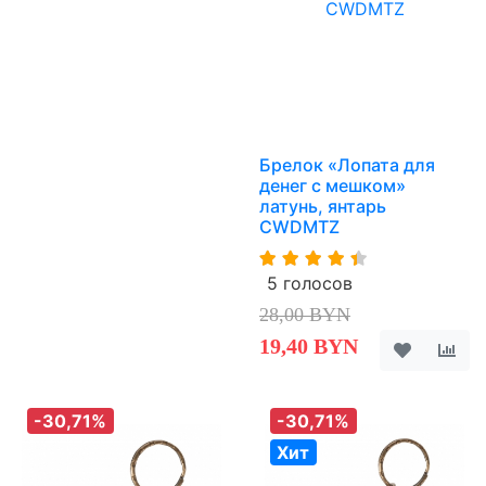
Брелок «Лопата для
денег с мешком»
латунь, янтарь
CWDMTZ
5 голосов
28,00 BYN
19,40 BYN
-30,71%
-30,71%
Хит