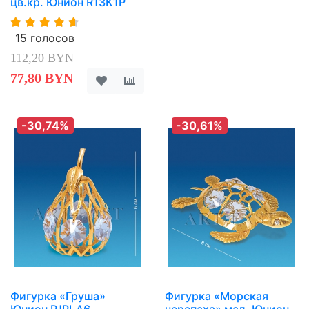
цв.кр. Юнион R13K1P
15 голосов
112,20 BYN
77,80 BYN
-30,74%
-30,61%
Фигурка «Груша»
Фигурка «Морская
Юнион PJPLA6
черепаха» мал. Юнион