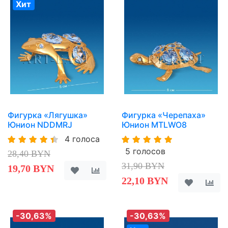
Хит
Фигурка «Лягушка»
Фигурка «Черепаха»
Юнион NDDMRJ
Юнион MTLWO8
4 голоса
5 голосов
28,40 BYN
31,90 BYN
19,70 BYN
22,10 BYN
-30,63%
-30,63%