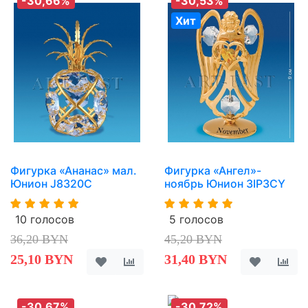
-30,66%
-30,53%
Хит
Фигурка «Ананас» мал.
Фигурка «Ангел»-
Юнион J8320C
ноябрь Юнион 3IP3CY
10 голосов
5 голосов
36,20 BYN
45,20 BYN
25,10 BYN
31,40 BYN
-30,67%
-30,72%