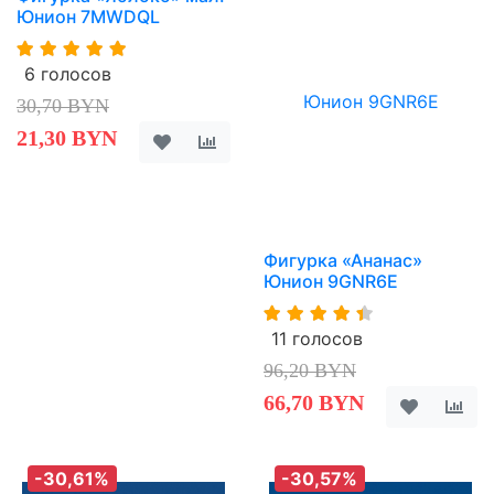
Юнион 7MWDQL
6 голосов
30,70 BYN
21,30 BYN
Фигурка «Ананас»
Юнион 9GNR6E
11 голосов
96,20 BYN
66,70 BYN
-30,61%
-30,57%