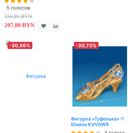
5 голосов
256,80 BYN
207,80 BYN
-30,66%
-30,73%
Фигурка «Туфелька»-1
Юнион KVV0WR
4 голоса