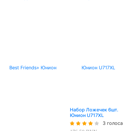
Набор Ложечек 6шт.
Юнион U717XL
3 голоса