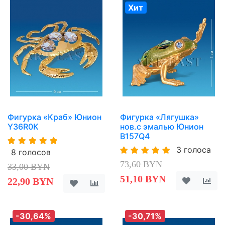
Хит
Фигурка «Краб» Юнион
Фигурка «Лягушка»
Y36R0K
нов.с эмалью Юнион
B157Q4
3 голоса
8 голосов
73,60 BYN
33,00 BYN
51,10 BYN
22,90 BYN
-30,64%
-30,71%