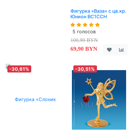
Фигурка «Ваза» с цв.кр.
Юнион BC1CCH
5 голосов
100,90 BYN
69,90 BYN
-30,61%
-30,51%