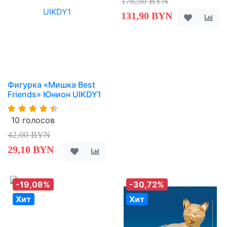
176,50 BYN
131,90 BYN
Фигурка «Мишка Best
Friends» Юнион UIKDY1
10 голосов
42,00 BYN
29,10 BYN
-19,08%
-30,72%
Хит
Хит