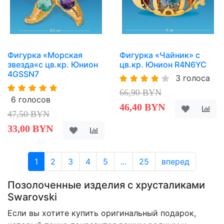
Фигурка «Морская
Фигурка «Чайник» с
звезда«с цв.кр. Юнион
цв.кр. Юнион R4N6YC
4GSSN7
3 голоса
66,90 BYN
6 голосов
46,40 BYN
47,50 BYN
33,00 BYN
1
2
3
4
5
...
25
вперед
Позолоченные изделия с хрусталиками
Swarovski
Если вы хотите купить оригинальный подарок,