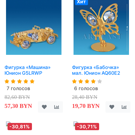
Хит
Фигурка «Машина»
Фигурка «Бабочка»
Юнион G5LRWP
мал. Юнион AQ60E2
7 голосов
6 голосов
82,60 BYN
28,40 BYN
57,30 BYN
19,70 BYN
-30,81%
-30,71%