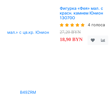
Фигурка «Фея» мал. с
красн. камнем Юнион
13O70O
4 голоса
27,20 BYN
18,90 BYN