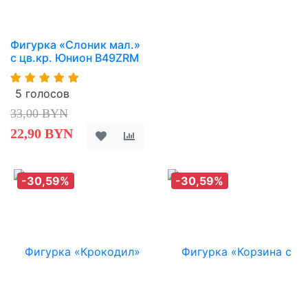
Фигурка «Слоник мал.»
с цв.кр. Юнион B49ZRM
5 голосов
33,00 BYN
22,90 BYN
-30,59%
-30,59%