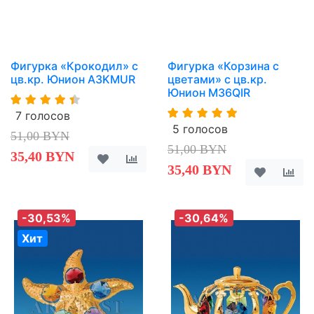
Фигурка «Крокодил» с
Фигурка «Корзина с
цв.кр. Юнион A3KMUR
цветами» с цв.кр.
Юнион M36QIR
7 голосов
5 голосов
51,00 BYN
51,00 BYN
35,40 BYN
35,40 BYN
-30,53%
-30,64%
Хит