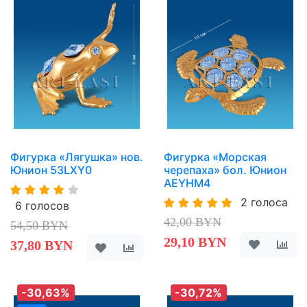
Фигурка «Лягушка» нов.
Фигурка «Морская
Юнион 53LXY0
черепаха» бол. Юнион
AEYHM4
2 голоса
6 голосов
42,00 BYN
54,50 BYN
29,10 BYN
37,80 BYN
-30,63%
-30,72%