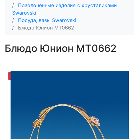
Позолоченные изделия с хрусталиками
Swarovski
Посуда, вазы Swarovski
Блюдо Юнион MT0662
Блюдо Юнион MT0662
-19,08%