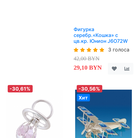
Фигурка
серебр.«Кошка» с
цв.кр. Юнион J6O72W
3 голоса
42,00 BYN
29,10 BYN
-30,61%
-30,56%
Хит