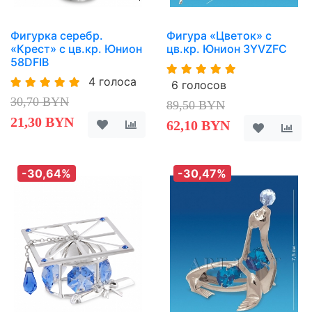
Фигурка серебр.
Фигура «Цветок» с
«Крест» с цв.кр. Юнион
цв.кр. Юнион 3YVZFC
58DFIB
4 голоса
6 голосов
30,70 BYN
89,50 BYN
21,30 BYN
62,10 BYN
-30,64%
-30,47%