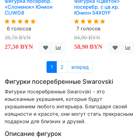
Фигурка посеребр.
Фигурка «Цветок»
«Слоненок» Юнион
посеребр. с цв.кр.
CIJWD8
Юнион S4X0YF
6 голосов
7 голосов
39,70 BYN
84,90 BYN
27,50 BYN
58,90 BYN
1
2
вперед
Фигурки посеребренные Swarovski
Фигурки посеребренные Swarovski - это
изысканные украшения, которые будут
украшением любого интерьера. Благодаря своей
изящности и красоте, они могут стать прекрасным
подарком для близких и друзей.
Описание фигурок