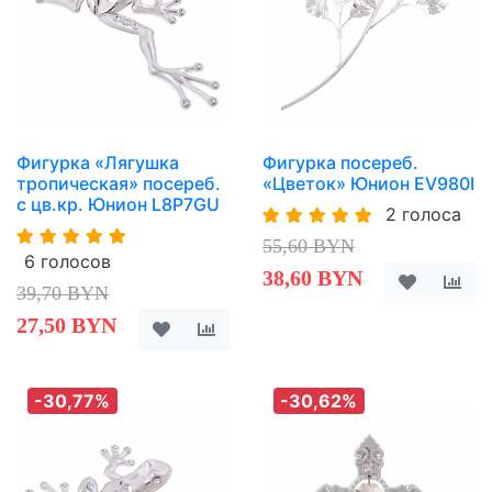
Фигурка «Лягушка
Фигурка посереб.
тропическая» посереб.
«Цветок» Юнион EV980I
с цв.кр. Юнион L8P7GU
2 голоса
55,60 BYN
6 голосов
38,60 BYN
39,70 BYN
27,50 BYN
-30,77%
-30,62%