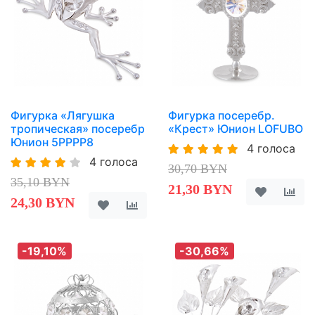
Фигурка «Лягушка
Фигурка посеребр.
тропическая» посеребр
«Крест» Юнион LOFUBO
Юнион 5PPPP8
4 голоса
4 голоса
30,70 BYN
35,10 BYN
21,30 BYN
24,30 BYN
-19,10%
-30,66%