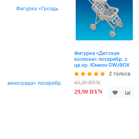
Фигурка «Детская
коляска» посеребр. с
цв.кр. Юнион GWJ9OX
2 голоса
43,20 BYN
29,90 BYN