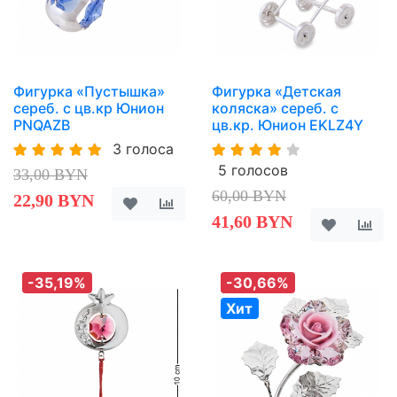
Фигурка «Пустышка»
Фигурка «Детская
сереб. с цв.кр Юнион
коляска» сереб. с
PNQAZB
цв.кр. Юнион EKLZ4Y
3 голоса
5 голосов
33,00 BYN
60,00 BYN
22,90 BYN
41,60 BYN
-35,19%
-30,66%
Хит