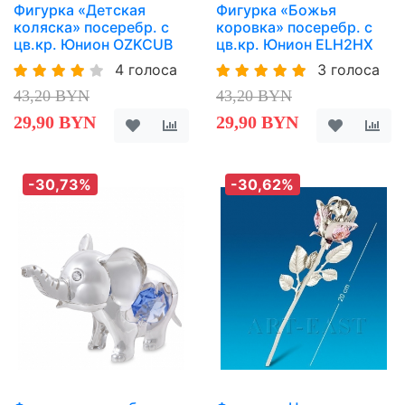
Фигурка «Детская
Фигурка «Божья
коляска» посеребр. с
коровка» посеребр. с
цв.кр. Юнион OZKCUB
цв.кр. Юнион ELH2HX
4 голоса
3 голоса
43,20 BYN
43,20 BYN
29,90 BYN
29,90 BYN
-30,73%
-30,62%