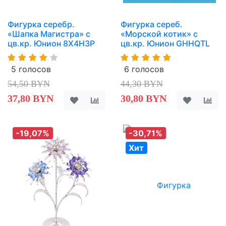
Фигурка серебр.
Фигурка сереб.
«Шапка Магистра» с
«Морской котик» с
цв.кр. Юнион 8X4H3P
цв.кр. Юнион GHHQTL
5 голосов
6 голосов
54,50 BYN
44,30 BYN
37,80 BYN
30,80 BYN
-19,07%
-30,71%
Хит