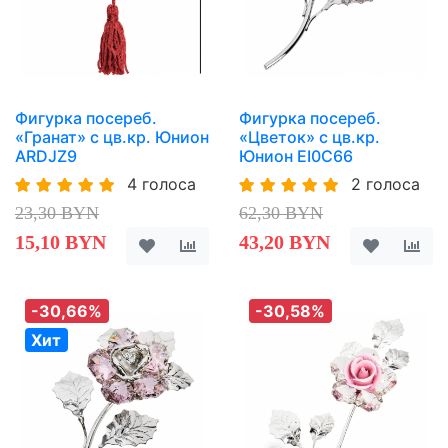
Фигурка посереб.
Фигурка посереб.
«Гранат» с цв.кр. Юнион
«Цветок» с цв.кр.
ARDJZ9
Юнион EI0C66
4 голоса
2 голоса
23,30 BYN
62,30 BYN
15,10 BYN
43,20 BYN
-30,66%
-30,58%
Хит