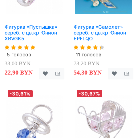
Фигурка «Пустышка»
Фигурка «Самолет»
сереб. с цв.кр Юнион
сереб. с цв.кр Юнион
XBVGK5
EPFLQO
5 голосов
11 голосов
33,00 BYN
78,20 BYN
22,90 BYN
54,30 BYN
-30,61%
-30,67%