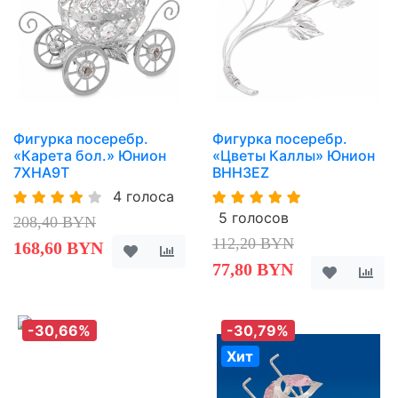
Фигурка посеребр.
Фигурка посеребр.
«Карета бол.» Юнион
«Цветы Каллы» Юнион
7XHA9T
BHH3EZ
4 голоса
5 голосов
208,40 BYN
112,20 BYN
168,60 BYN
77,80 BYN
-30,66%
-30,79%
Хит