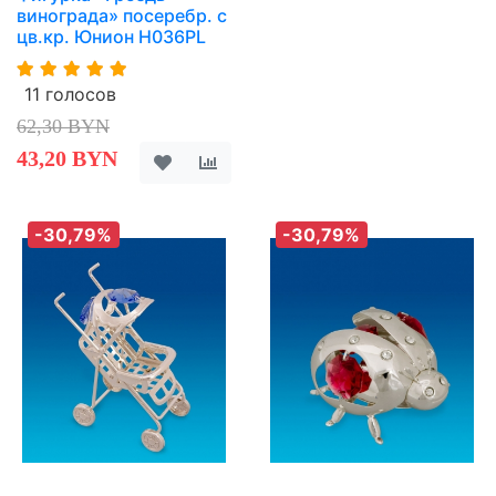
винограда» посеребр. с
цв.кр. Юнион H036PL
11 голосов
62,30 BYN
43,20 BYN
-30,79%
-30,79%