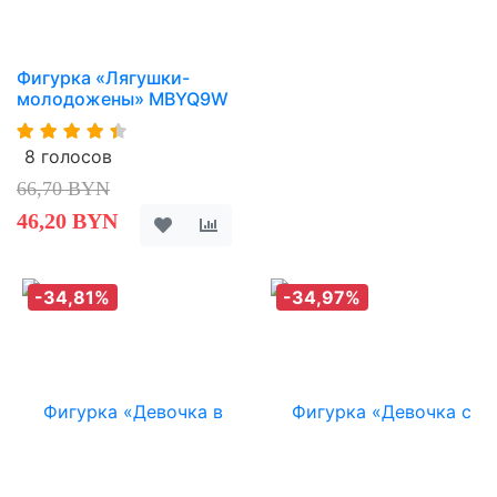
Фигурка «Лягушки-
молодожены» MBYQ9W
8 голосов
66,70 BYN
46,20 BYN
-34,81%
-34,97%