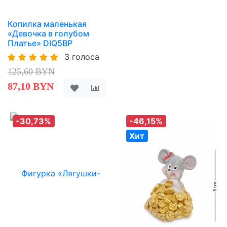
Копилка маленькая
«Девочка в голубом
Платье» DIQ5BP
3 голоса
125,60 BYN
87,10 BYN
-30,73%
-46,15%
Хит