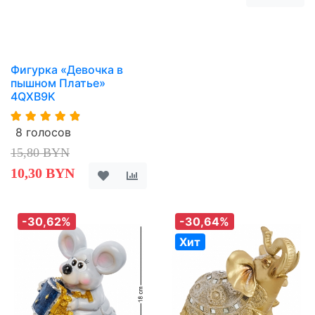
Фигурка «Девочка в
пышном Платье»
4QXB9K
8 голосов
15,80 BYN
10,30 BYN
-30,62%
-30,64%
Хит