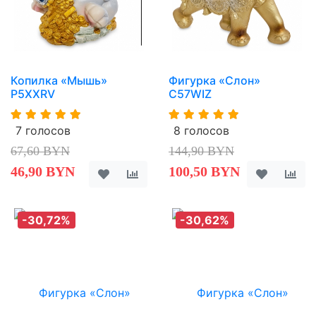
Копилка «Мышь»
Фигурка «Слон»
P5XXRV
C57WIZ
7 голосов
8 голосов
67,60 BYN
144,90 BYN
46,90 BYN
100,50 BYN
-30,72%
-30,62%