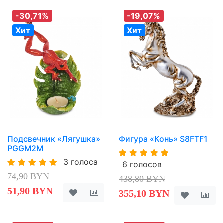
-30,71%
-19,07%
Хит
Хит
Подсвечник «Лягушка»
Фигура «Конь» S8FTF1
PGGM2M
3 голоса
6 голосов
74,90 BYN
438,80 BYN
51,90 BYN
355,10 BYN