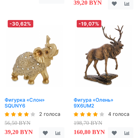
39,20 BYN
-30,62%
-19,07%
Фигурка «Слон»
Фигура «Олень»
SQUNY6
9X6UM2
2 голоса
4 голоса
56,50 BYN
198,70 BYN
39,20 BYN
160,80 BYN