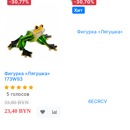
-30,77%
-30,70%
Хит
Фигурка «Лягушка»
173W93
5 голосов
33,80 BYN
23,40 BYN