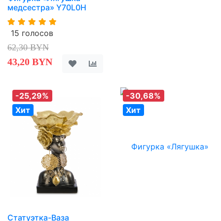
медсестра» Y70L0H
15 голосов
62,30 BYN
43,20 BYN
-25,29%
-30,68%
Хит
Хит
Статуэтка-Ваза