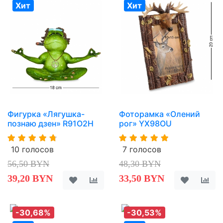
Хит
Хит
Фигурка «Лягушка-
Фоторамка «Олений
познаю дзен» R91O2H
рог» YX98OU
10 голосов
7 голосов
56,50 BYN
48,30 BYN
39,20 BYN
33,50 BYN
-30,68%
-30,53%