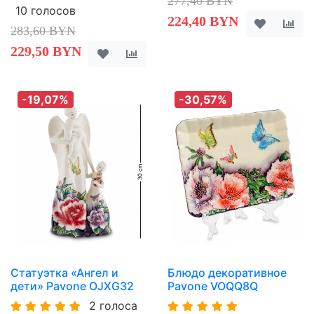
277,40 BYN
10 голосов
224,40 BYN
283,60 BYN
229,50 BYN
-19,07%
-30,57%
Статуэтка «Ангел и
Блюдо декоративное
дети» Pavone OJXG32
Pavone VOQQ8Q
2 голоса