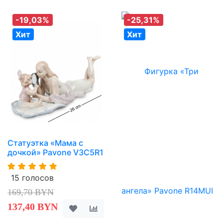
-19,03%
-25,31%
Хит
Хит
Статуэтка «Мама с
дочкой» Pavone V3C5R1
15 голосов
169,70 BYN
137,40 BYN