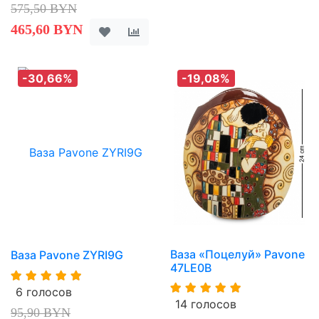
575,50 BYN
465,60 BYN
-30,66%
-19,08%
Ваза «Поцелуй» Pavone
Ваза Pavone ZYRI9G
47LE0B
6 голосов
14 голосов
95,90 BYN