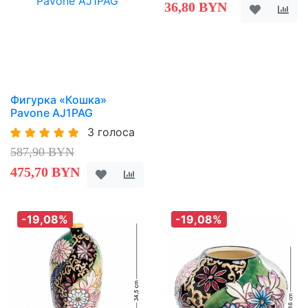
36,80 BYN
Фигурка «Кошка»
Pavone AJ1PAG
3 голоса
587,90 BYN
475,70 BYN
-19,08%
-19,08%