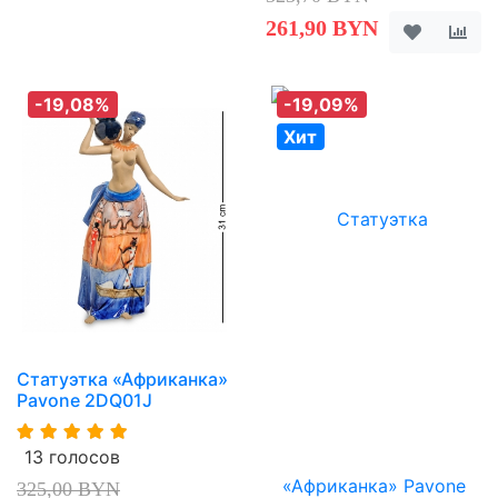
261,90 BYN
-19,08%
-19,09%
Хит
Статуэтка «Африканка»
Pavone 2DQ01J
13 голосов
325,00 BYN