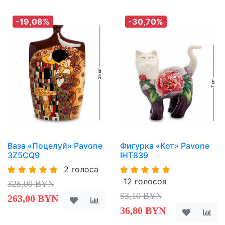
-19,08%
-30,70%
Ваза «Поцелуй» Pavone
Фигурка «Кот» Pavone
3Z5CQ9
IHT839
2 голоса
12 голосов
325,00 BYN
53,10 BYN
263,00 BYN
36,80 BYN