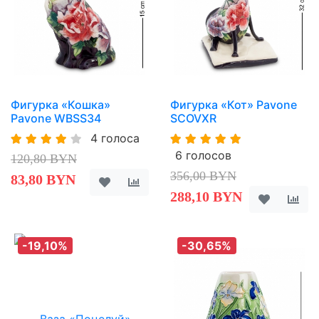
Фигурка «Кошка»
Фигурка «Кот» Pavone
Pavone WBSS34
SCOVXR
4 голоса
6 голосов
120,80 BYN
356,00 BYN
83,80 BYN
288,10 BYN
-19,10%
-30,65%