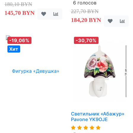
6 голосов
180,10 BYN
227,70 BYN
145,70 BYN
184,20 BYN
-19,06%
-30,70%
Хит
Светильник «Абажур»
Pavone YK9OJE