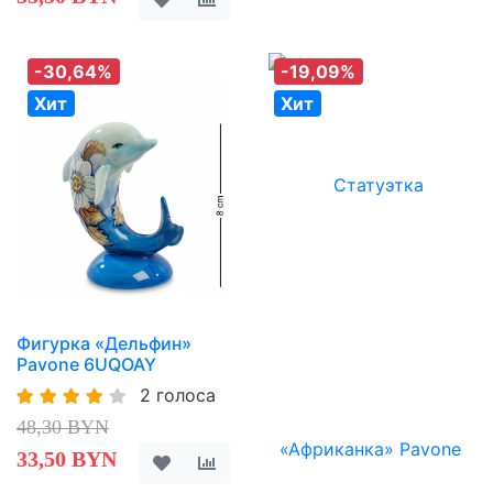
-30,64%
-19,09%
Хит
Хит
Фигурка «Дельфин»
Pavone 6UQOAY
2 голоса
48,30 BYN
33,50 BYN