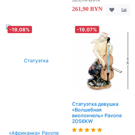
323,70 BYN
261,90 BYN
-19,08%
-19,07%
Статуэтка девушка
«Волшебная
виолончель» Pavone
2D56KW