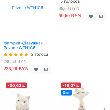
5 голосов
86,00 BYN
59,60 BYN
Фигурка «Девушка»
Pavone WTH1C6
2 голоса
290,60 BYN
235,20 BYN
-30,63%
-19,07%
Хит