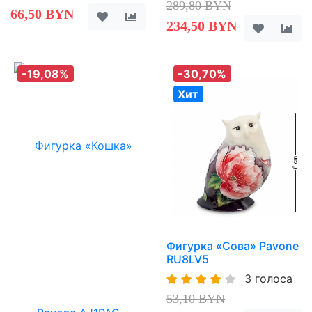
289,80 BYN
66,50 BYN
234,50 BYN
-19,08%
-30,70%
Хит
Фигурка «Сова» Pavone
RU8LV5
3 голоса
53,10 BYN