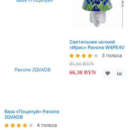
Светильник ночной
«Ирис» Pavone W4PE4V
3 голоса
95,60 BYN
66,30 BYN
Ваза «Поцелуй» Pavone
ZQVADB
4 голоса