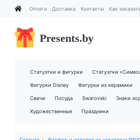
Оплата
Доставка
Контакты
Как заказат
Presents.by
Статуэтки и фигурки
Статуэтки «Симво
Фигурки Disney
Фигурки из керамики
Свечи
Посуда
Swarovski
Знаки зо
Художественные
Праздники
Главная
Фарфор и изделия из керамики PAV