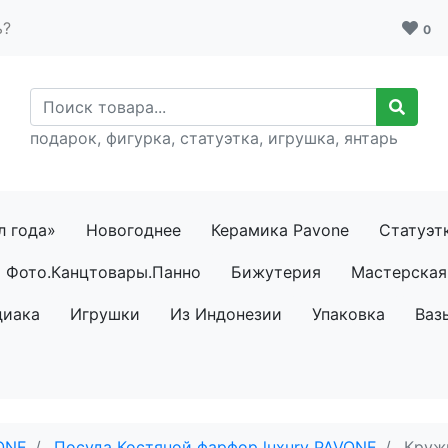
ь?
0
подарок, фигурка, статуэтка, игрушка, янтарь
л года»
Новогоднее
Керамика Pavone
Статуэт
Фото.Канцтовары.Панно
Бижутерия
Мастерская 
диака
Игрушки
Из Индонезии
Упаковка
Ваз
ONE
Посуда Костяной фарфор luxury PAVONE
Круж