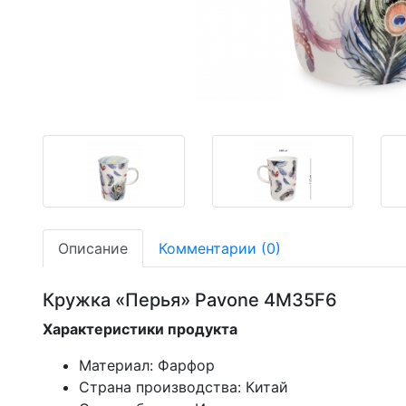
-30,66%
-30,66%
-30,66%
Описание
Комментарии (0)
Кружка «Перья» Pavone 4M35F6
Характеристики продукта
Материал: Фарфор
Страна производства: Китай