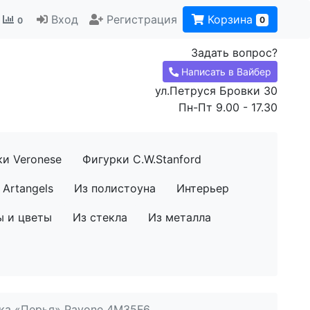
Вход
Регистрация
Корзина
0
0
Задать вопрос?
Написать в Вайбер
ул.Петруся Бровки 30
Пн-Пт 9.00 - 17.30
ки Veronese
Фигурки C.W.Stanford
Artangels
Из полистоуна
Интерьер
ы и цветы
Из стекла
Из металла
ка «Перья» Pavone 4M35F6