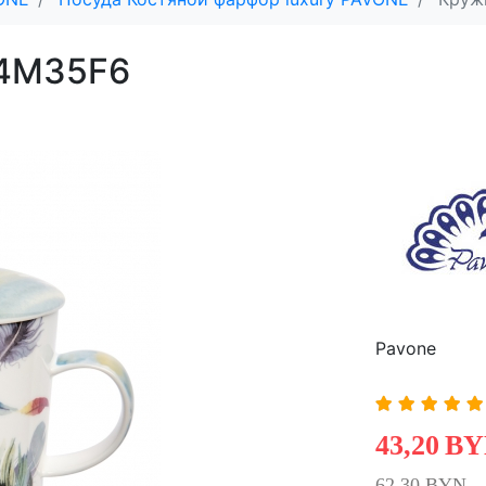
 4M35F6
Pavone
43,20
BY
62,30 BYN