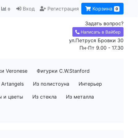
Вход
Регистрация
Корзина
0
0
Задать вопрос?
Написать в Вайбер
ул.Петруся Бровки 30
Пн-Пт 9.00 - 17.30
ки Veronese
Фигурки C.W.Stanford
Artangels
Из полистоуна
Интерьер
ы и цветы
Из стекла
Из металла