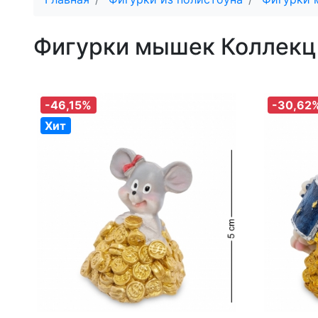
Фигурки мышек Коллек
-46,15%
-30,62
Хит