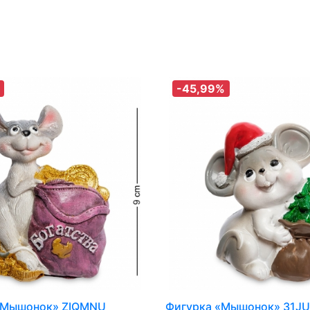
-45,99%
«Мышонок» ZIQMNU
Фигурка «Мышонок» 31J