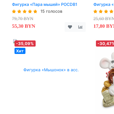
Фигурка «Пара мышей» POCDB1
Фигурка 
15 голосов
79,70 BYN
25,60 BY
55,30 BYN
17,80 BY
-35,09%
-30,47
Хит