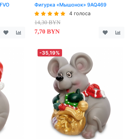
WFVO
Фигурка «Мышонок» 9AQ469
4 голоса
14,30 BYN
7,70 BYN
-35,19%