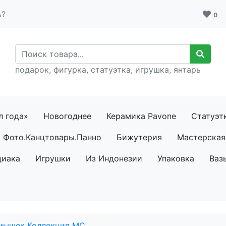
ь?
0
подарок, фигурка, статуэтка, игрушка, янтарь
л года»
Новогоднее
Керамика Pavone
Статуэт
Фото.Канцтовары.Панно
Бижутерия
Мастерская 
диака
Игрушки
Из Индонезии
Упаковка
Ваз
мышек Коллекция MC