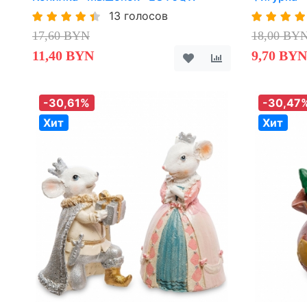
13 голосов
17,60 BYN
18,00 BY
11,40 BYN
9,70 BYN
-30,61%
-30,47
Хит
Хит