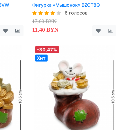
36VW
Фигурка «Мышонок» BZCT8Q
6 голосов
17,60 BYN
11,40 BYN
-30,47%
Хит