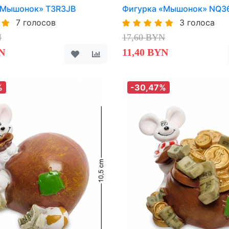
«Мышонок» T3R3JB
Фигурка «Мышонок» NQ
7 голосов
3 голоса
N
17,60 BYN
N
11,40 BYN
%
-30,47%