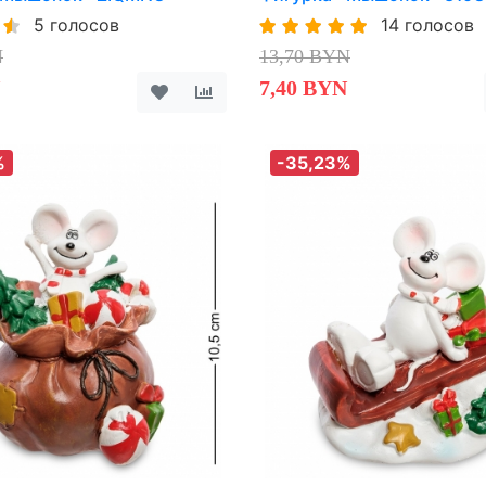
5 голосов
14 голосов
N
13,70 BYN
7,40 BYN
%
-35,23%