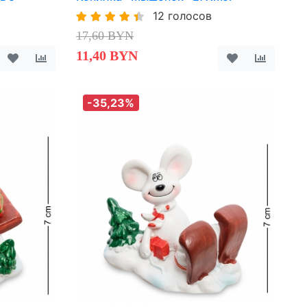
12 голосов
17,60 BYN
11,40 BYN
-35,23%