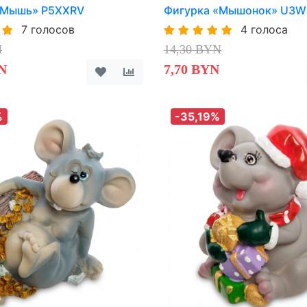
«Мышь» P5XXRV
Фигурка «Мышонок» U3
7 голосов
4 голоса
N
14,30 BYN
N
7,70 BYN
%
-35,19%