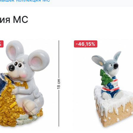
ция MC
%
-46,15%