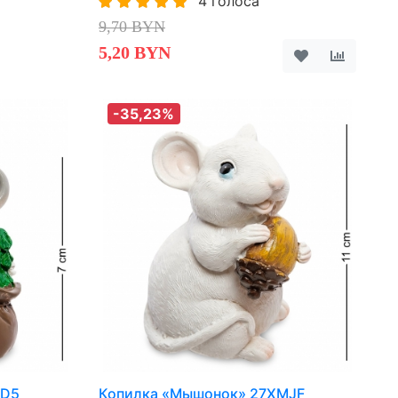
4 голоса
9,70 BYN
5,20 BYN
-35,23%
UD5
Копилка «Мышонок» 27XMJF