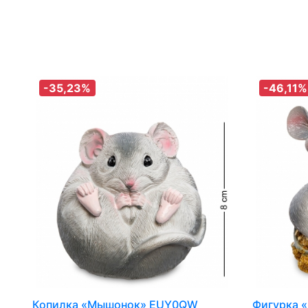
-35,23%
-46,11%
Копилка «Мышонок» EUY0QW
Фигурка 