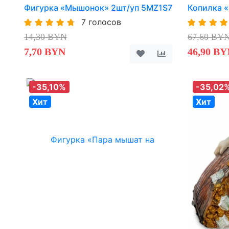
Фигурка «Мышонок» 2шт/уп 5MZ1S7
Копилка 
7 голосов
14,30 BYN
67,60 BY
7,70 BYN
46,90 BY
-35,10%
-35,02
Хит
Хит