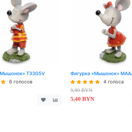
«Мышонок» T33G5V
Фигурка «Мышонок» MA
6 голосов
4 голоса
9,90 BYN
5,40 BYN