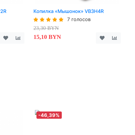
P2R
Копилка «Мышонок» VB3H4R
7 голосов
23,30 BYN
15,10 BYN
-46,39%