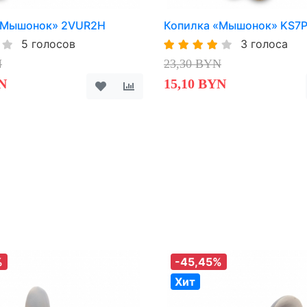
«Мышонок» 2VUR2H
Копилка «Мышонок» KS7
5 голосов
3 голоса
N
23,30 BYN
N
15,10 BYN
%
-45,45%
Хит