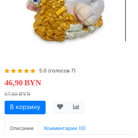
-30,62%
-30,62%
-30,62%
5.0
(голосов
7
)
46,90
BYN
67,60 BYN
Описание
Комментарии (0)