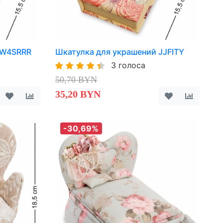
 W4SRRR
Шкатулка для украшений JJFITY
3 голоса
50,70 BYN
35,20 BYN
-30,69%