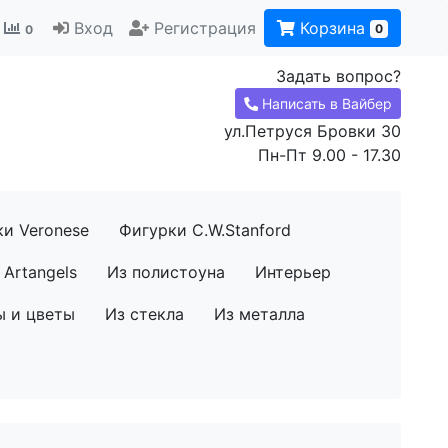
Вход
Регистрация
Корзина
0
0
Задать вопрос?
Написать в Вайбер
ул.Петруся Бровки 30
Пн-Пт 9.00 - 17.30
ки Veronese
Фигурки C.W.Stanford
Artangels
Из полистоуна
Интерьер
ы и цветы
Из стекла
Из металла