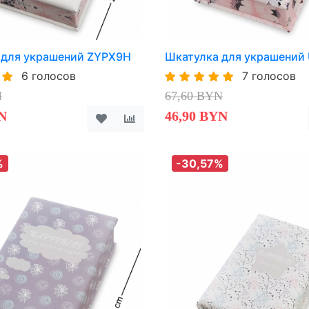
 для украшений ZYPX9H
Шкатулка для украшений
6 голосов
7 голосов
N
67,60 BYN
N
46,90 BYN
%
-30,57%