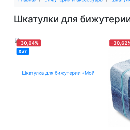
Шкатулки для бижутери
-30,64%
-30,62
Хит