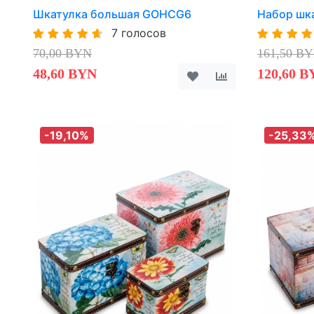
Шкатулка большая GOHCG6
Набор шка
7 голосов
70,00 BYN
161,50 B
48,60 BYN
120,60 B
-19,10%
-25,33