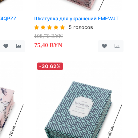
 V4QPZZ
Шкатулка для украшений FMEWJT
5 голосов
108,70 BYN
75,40 BYN
-30,62%