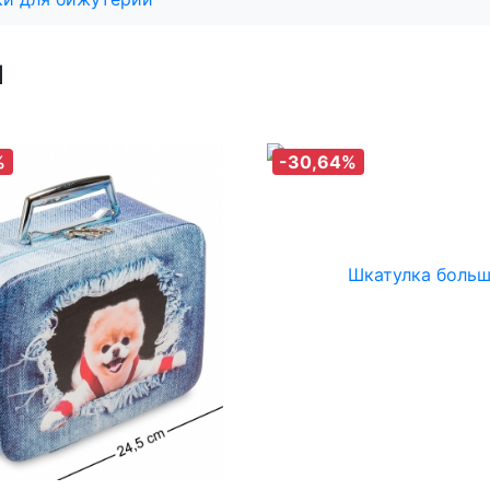
и
%
-30,64%