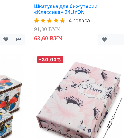
Шкатулка для бижутерии
«Классика» 24UYQN
4 голоса
91,80 BYN
63,60 BYN
-30,63%