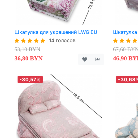
Шкатулка для украшений LWGIEU
Шкатулка
14 голосов
53,10 BYN
67,60 BY
36,80 BYN
46,90 BY
-30,57%
-30,68