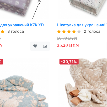
 для украшений K7KIYD
Шкатулка для украшений
3 голоса
2 голоса
N
50,70 BYN
N
35,20 BYN
%
-30,71%