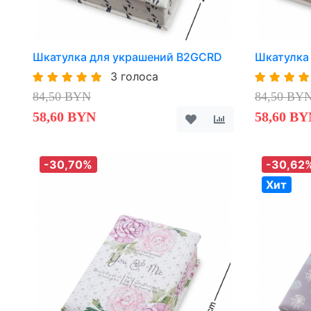
Шкатулка для украшений B2GCRD
Шкатулка
3 голоса
84,50 BYN
84,50 BY
58,60 BYN
58,60 BY
-30,70%
-30,62
Хит