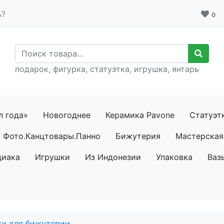
ь?
0
подарок, фигурка, статуэтка, игрушка, янтарь
л года»
Новогоднее
Керамика Pavone
Статуэт
Фото.Канцтовары.Панно
Бижутерия
Мастерская 
диака
Игрушки
Из Индонезии
Упаковка
Ваз
ки для бижутерии