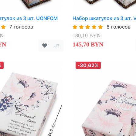
атулок из 3 шт. UONFQM
Набор шкатулок из 3 шт.
7 голосов
8 голосов
YN
180,10 BYN
YN
145,70 BYN
%
-30,62%