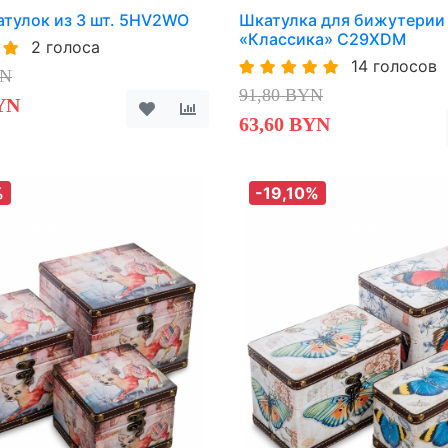
тулок из 3 шт. 5HV2WO
Шкатулка для бижутерии
«Классика» C29XDM
2 голоса
14 голосов
YN
91,80 BYN
YN
63,60 BYN
%
-19,10%