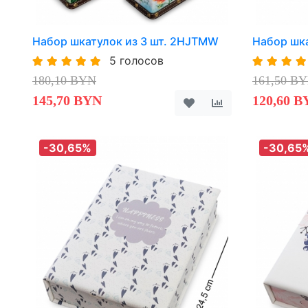
Набор шкатулок из 3 шт. 2HJTMW
Набор шк
5 голосов
180,10 BYN
161,50 B
145,70 BYN
120,60 B
-30,65%
-30,65