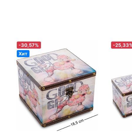
-30,57%
-25,33
Хит