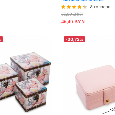
8 голосов
66,90 BYN
46,40 BYN
%
-30,72%