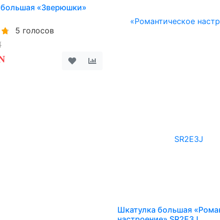
 большая «Зверюшки»
5 голосов
N
N
Шкатулка большая «Рома
настроение» SR2E3J