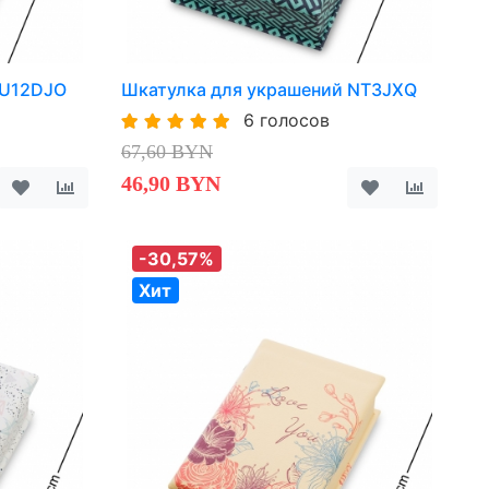
 U12DJO
Шкатулка для украшений NT3JXQ
6 голосов
67,60 BYN
46,90 BYN
-30,57%
Хит