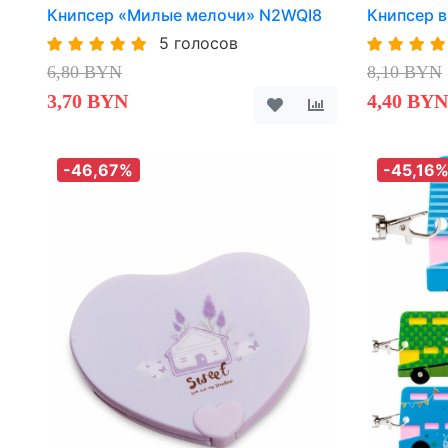
Книпсер «Милые мелочи» N2WQI8
Книпсер в
5 голосов
6,80 BYN
8,10 BYN
3,70 BYN
4,40 BYN
-46,67%
-45,16