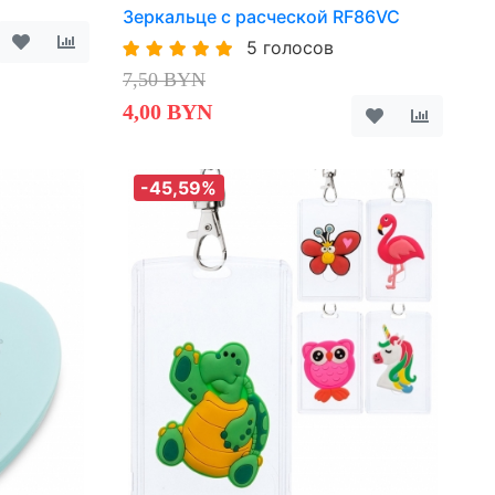
Зеркальце с расческой RF86VC
5 голосов
7,50 BYN
4,00 BYN
-45,59%