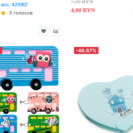
7,50 BYN
 асс. 42I0RZ
4,00 BYN
5 голосов
%
-46,67%