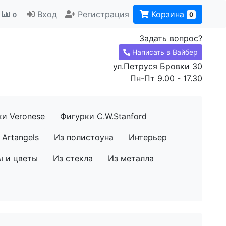
Вход
Регистрация
Корзина
0
0
Задать вопрос?
Написать в Вайбер
ул.Петруся Бровки 30
Пн-Пт 9.00 - 17.30
ки Veronese
Фигурки C.W.Stanford
Artangels
Из полистоуна
Интерьер
ы и цветы
Из стекла
Из металла