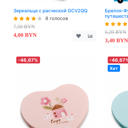
Зеркальце с расческой GCV2QQ
Брелок-Ф
путешест
8 голосов
7,50 BYN
6,20 BYN
4,00 BYN
3,40 BYN
-46,67%
-46,67
Хит