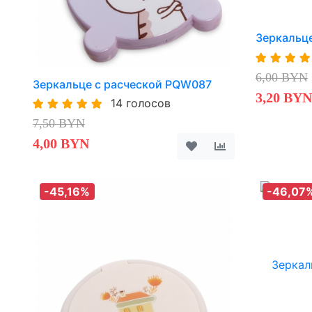
Зеркальц
6,00 BYN
Зеркальце с расческой PQW087
3,20 BYN
14 голосов
7,50 BYN
4,00 BYN
-45,16%
-46,07