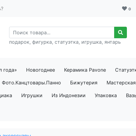
ь?
0
подарок, фигурка, статуэтка, игрушка, янтарь
л года»
Новогоднее
Керамика Pavone
Статуэт
Фото.Канцтовары.Панно
Бижутерия
Мастерская 
диака
Игрушки
Из Индонезии
Упаковка
Ваз
е аксессуары