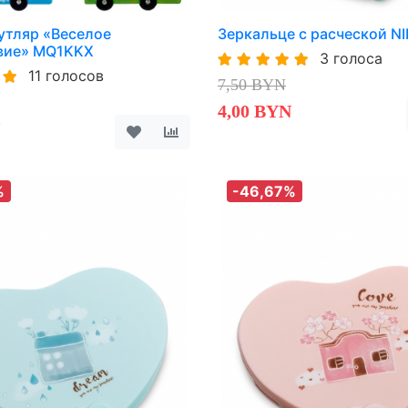
утляр «Веселое
Зеркальце с расческой NI
вие» MQ1KKX
3 голоса
11 голосов
7,50 BYN
4,00 BYN
%
-46,67%