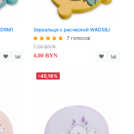
1DRM1
Зеркальце с расческой WAD5BJ
7 голосов
7,50 BYN
4,00 BYN
-45,16%