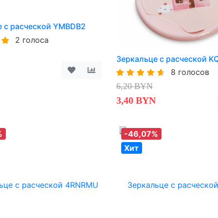
е с расческой YMBDB2
2 голоса
Зеркальце с расческой 
8 голосов
6,20 BYN
3,40 BYN
%
-46,07%
Хит