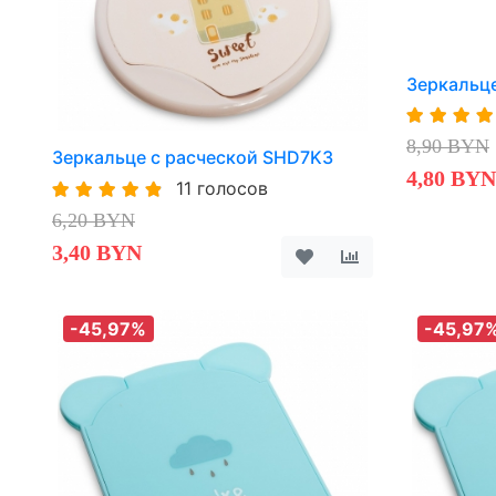
Зеркальц
8,90 BYN
Зеркальце с расческой SHD7K3
4,80 BYN
11 голосов
6,20 BYN
3,40 BYN
-45,97%
-45,97