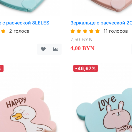
 с расческой 8LELES
Зеркальце с расческой 
2 голоса
11 голосов
7,50 BYN
4,00 BYN
%
-46,67%