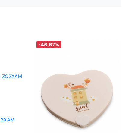
-46,67%
ZC2XAM