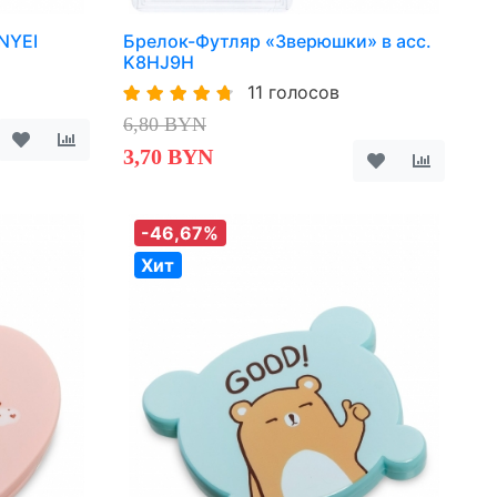
NYEI
Брелок-Футляр «Зверюшки» в асс.
K8HJ9H
11 голосов
6,80 BYN
3,70 BYN
-46,67%
Хит