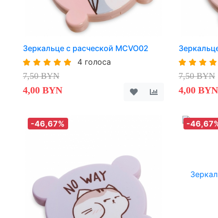
Зеркальце с расческой MCVO02
Зеркальц
4 голоса
7,50 BYN
7,50 BYN
4,00 BYN
4,00 BYN
-46,67%
-46,67