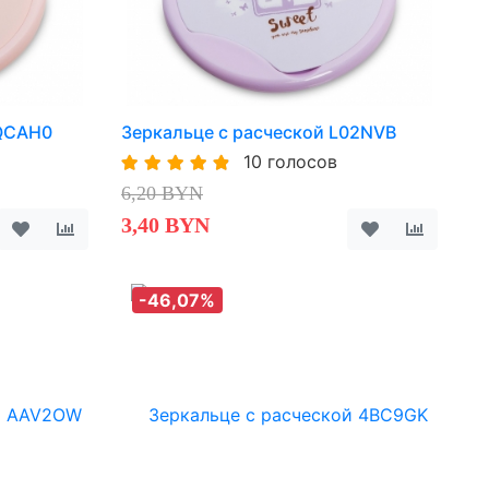
KQCAH0
Зеркальце с расческой L02NVB
10 голосов
6,20 BYN
3,40 BYN
-46,07%