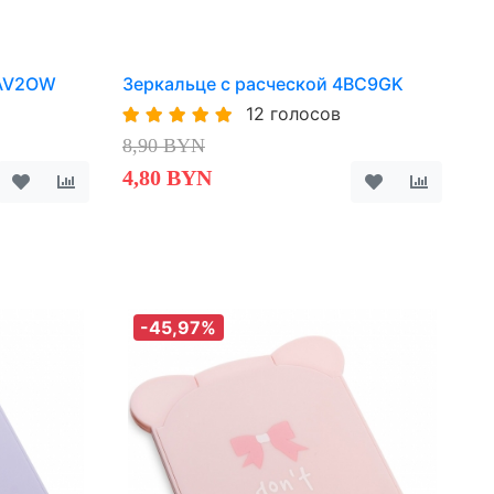
AAV2OW
Зеркальце с расческой 4BC9GK
12 голосов
8,90 BYN
4,80 BYN
-45,97%