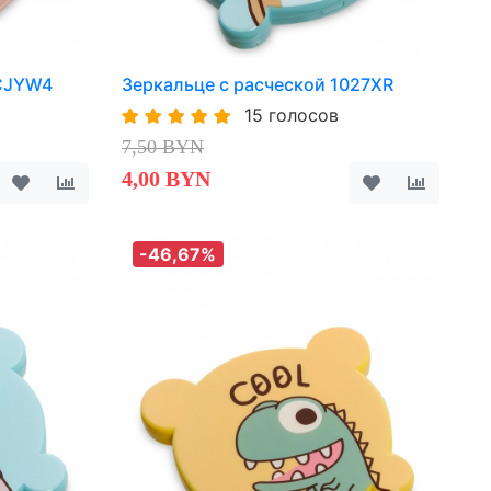
2CJYW4
Зеркальце с расческой 1027XR
15 голосов
7,50 BYN
4,00 BYN
-46,67%