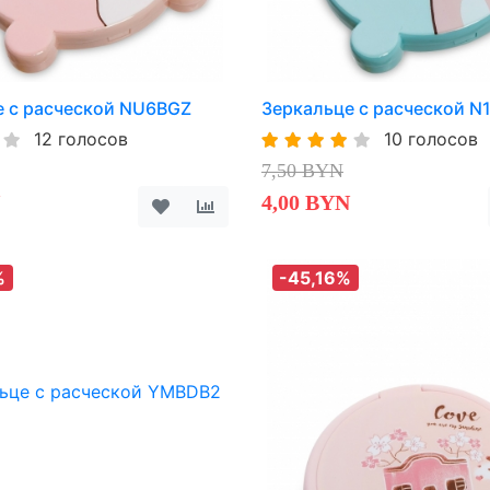
е с расческой NU6BGZ
Зеркальце с расческой N
12 голосов
10 голосов
7,50 BYN
4,00 BYN
%
-45,16%