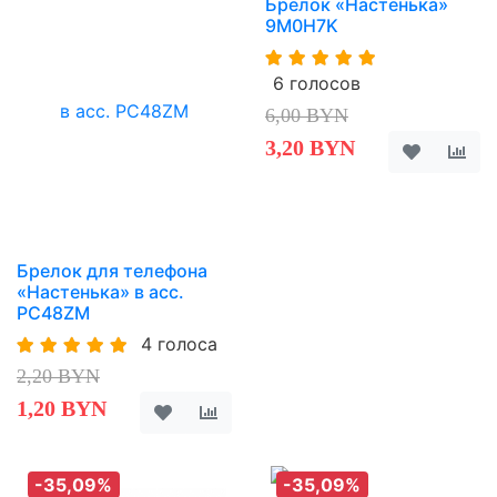
Брелок «Настенька»
9M0H7K
6 голосов
6,00 BYN
3,20 BYN
Брелок для телефона
«Настенька» в асс.
PC48ZM
4 голоса
2,20 BYN
1,20 BYN
-35,09%
-35,09%