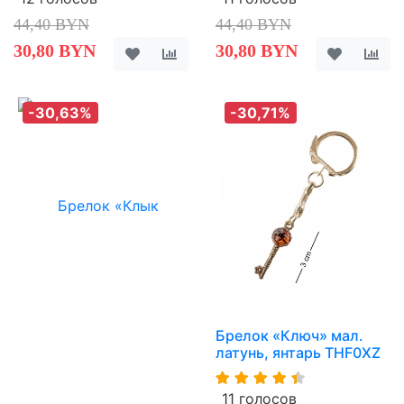
44,40 BYN
44,40 BYN
30,80 BYN
30,80 BYN
-30,63%
-30,71%
Брелок «Ключ» мал.
латунь, янтарь THF0XZ
11 голосов