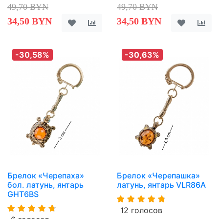
49,70 BYN
49,70 BYN
34,50 BYN
34,50 BYN
-30,58%
-30,63%
Брелок «Черепаха»
Брелок «Черепашка»
бол. латунь, янтарь
латунь, янтарь VLR86A
GHT6BS
12 голосов