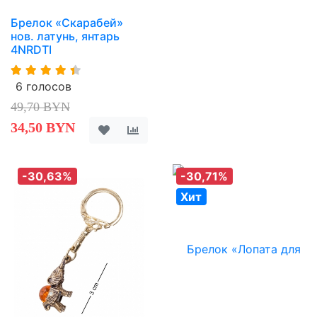
Брелок «Скарабей»
нов. латунь, янтарь
4NRDTI
6 голосов
49,70 BYN
34,50 BYN
-30,63%
-30,71%
Хит