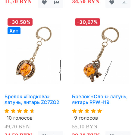
11,70 BYN
34,50 BYN
-30,58%
-30,67%
Хит
Брелок «Подкова»
Брелок «Слон» латунь,
латунь, янтарь ZC7ZO2
янтарь RPWH19
10 голосов
9 голосов
49,70 BYN
55,10 BYN