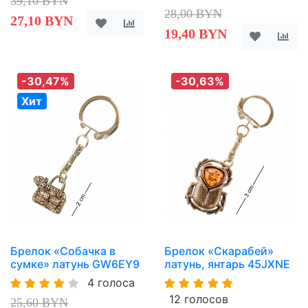
39,10 BYN
28,00 BYN
27,10 BYN
19,40 BYN
-30,47%
-30,63%
Хит
Брелок «Собачка в
Брелок «Скарабей»
сумке» латунь GW6EY9
латунь, янтарь 45JXNE
4 голоса
12 голосов
25,60 BYN