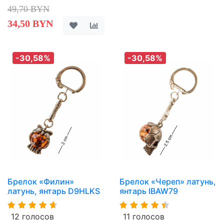
49,70 BYN
34,50 BYN
-30,58%
-30,58%
Брелок «Филин»
Брелок «Череп» латунь,
латунь, янтарь D9HLKS
янтарь IBAW79
12 голосов
11 голосов