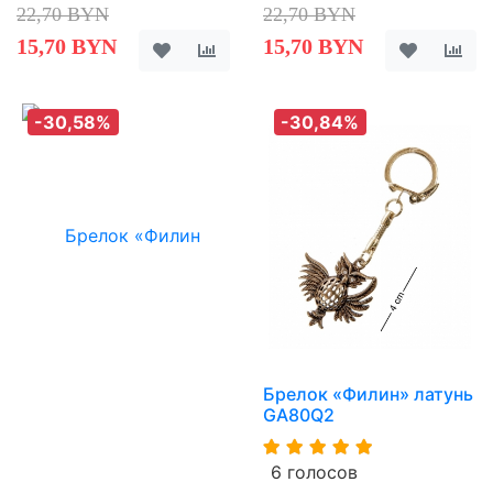
22,70 BYN
22,70 BYN
15,70 BYN
15,70 BYN
-30,58%
-30,84%
Брелок «Филин» латунь
GA80Q2
6 голосов