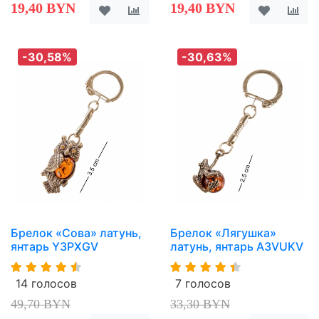
19,40 BYN
19,40 BYN
-30,58%
-30,63%
Брелок «Сова» латунь,
Брелок «Лягушка»
янтарь Y3PXGV
латунь, янтарь A3VUKV
14 голосов
7 голосов
49,70 BYN
33,30 BYN