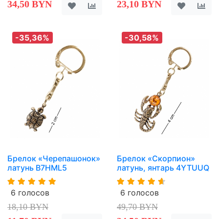
34,50 BYN
23,10 BYN
-35,36%
-30,58%
Брелок «Черепашонок»
Брелок «Скорпион»
латунь B7HML5
латунь, янтарь 4YTUUQ
6 голосов
6 голосов
18,10 BYN
49,70 BYN