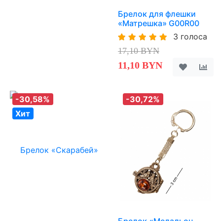
Брелок для флешки
«Матрешка» G00R00
3 голоса
17,10 BYN
11,10 BYN
-30,58%
-30,72%
Хит