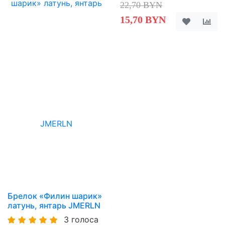
22,70 BYN
15,70 BYN
Брелок «Филин шарик»
латунь, янтарь JMERLN
3 голоса