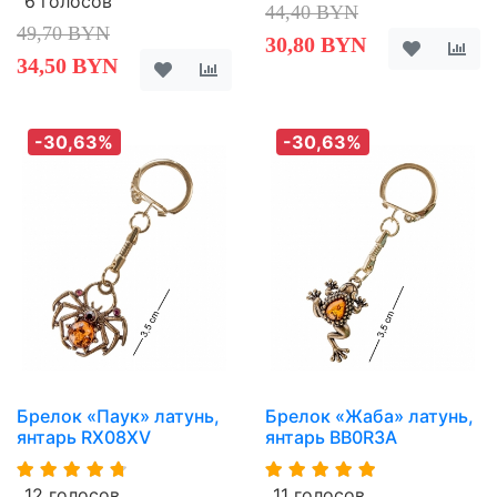
6 голосов
44,40 BYN
49,70 BYN
30,80 BYN
34,50 BYN
-30,63%
-30,63%
Брелок «Паук» латунь,
Брелок «Жаба» латунь,
янтарь RX08XV
янтарь BB0R3A
12 голосов
11 голосов