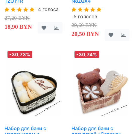
TZUYFR
N8ZQX4
4 голоса
5 голосов
27,20 BYN
29,60 BYN
18,90 BYN
20,50 BYN
-30,73%
-30,74%
Набор для бани с
Набор для бани с
массажером и
расческой «Сердце»