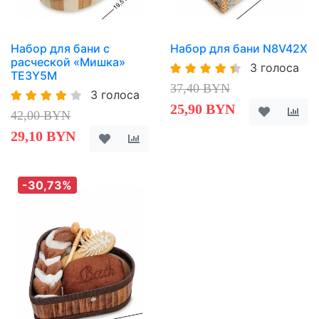
Набор для бани с
Набор для бани N8V42X
расческой «Мишка»
3 голоса
TE3Y5M
37,40 BYN
3 голоса
25,90 BYN
42,00 BYN
29,10 BYN
-30,73%