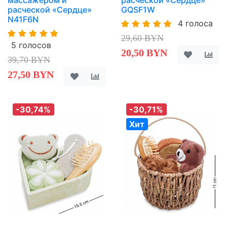
расческой «Сердце»
GQSF1W
N41F6N
4 голоса
29,60 BYN
5 голосов
20,50 BYN
39,70 BYN
27,50 BYN
-30,74%
-30,71%
Хит