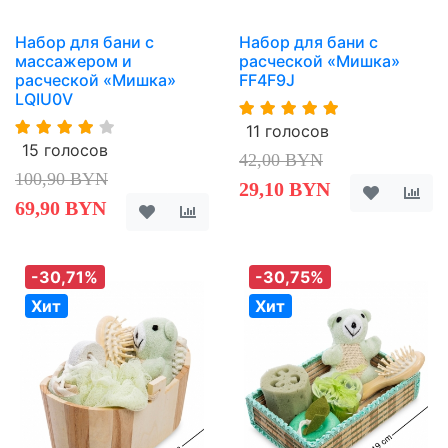
Набор для бани с
Набор для бани с
массажером и
расческой «Мишка»
расческой «Мишка»
FF4F9J
LQIU0V
11 голосов
15 голосов
42,00 BYN
100,90 BYN
29,10 BYN
69,90 BYN
-30,71%
-30,75%
Хит
Хит