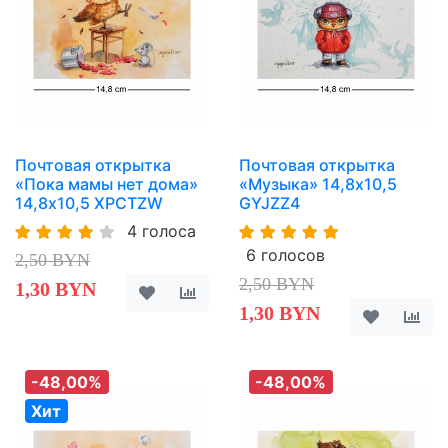
Почтовая открытка
Почтовая открытка
«Пока мамы нет дома»
«Музыка» 14,8х10,5
14,8х10,5 XPCTZW
GYJZZ4
4 голоса
6 голосов
2,50 BYN
2,50 BYN
1,30 BYN
1,30 BYN
-48,00%
-48,00%
Хит