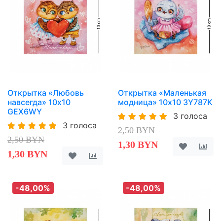
Открытка «Любовь
Открытка «Маленькая
навсегда» 10х10
модница» 10х10 3Y787K
GEX6WY
3 голоса
3 голоса
2,50 BYN
2,50 BYN
1,30 BYN
1,30 BYN
-48,00%
-48,00%