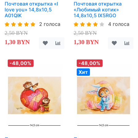
Почтовая открытка «I
Почтовая открытка
love you» 14,8х10,5
«Любимый котик»
A01QIK
14,8х10,5 IX5RGO
2 голоса
4 голоса
2,50 BYN
2,50 BYN
1,30 BYN
1,30 BYN
-48,00%
-48,00%
Хит