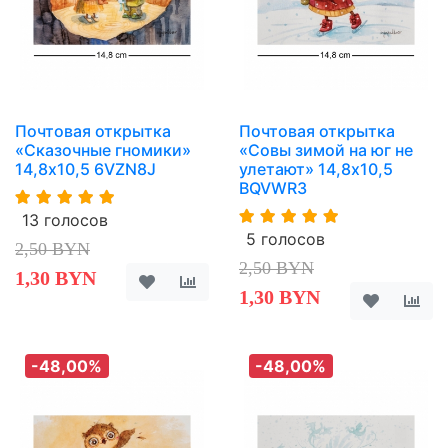
Почтовая открытка
Почтовая открытка
«Сказочные гномики»
«Совы зимой на юг не
14,8х10,5 6VZN8J
улетают» 14,8х10,5
BQVWR3
13 голосов
5 голосов
2,50 BYN
2,50 BYN
1,30 BYN
1,30 BYN
-48,00%
-48,00%