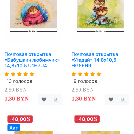
Почтовая открытка
Почтовая открытка
«Бабушкин любимчик»
«Угадай» 14,8х10,5
14,8х10,5 U1H7U4
HG5EH9
13 голосов
9 голосов
2,50 BYN
2,50 BYN
1,30 BYN
1,30 BYN
-48,00%
-48,00%
Хит