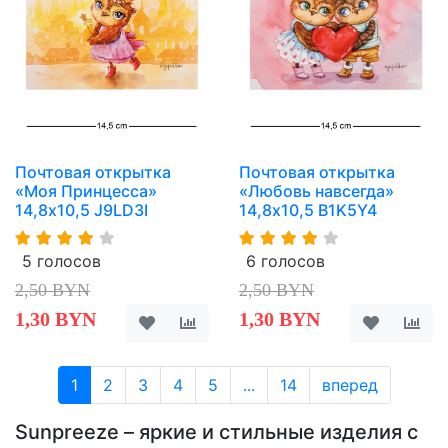
Почтовая открытка
Почтовая открытка
«Моя Принцесса»
«Любовь навсегда»
14,8х10,5 J9LD3I
14,8х10,5 B1K5Y4
5 голосов
6 голосов
2,50 BYN
2,50 BYN
1,30 BYN
1,30 BYN
1
2
3
4
5
...
14
вперед
Sunpreeze – яркие и стильные изделия с