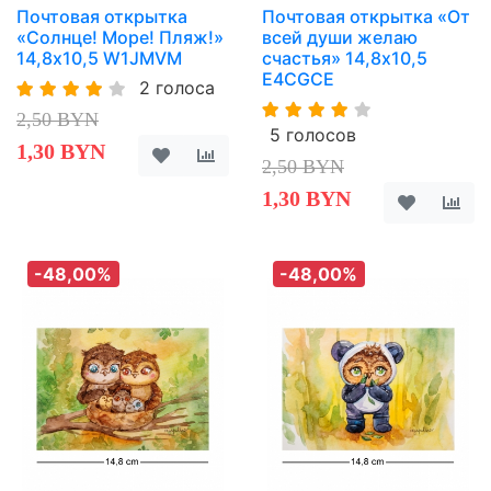
Почтовая открытка
Почтовая открытка «От
«Солнце! Море! Пляж!»
всей души желаю
14,8х10,5 W1JMVM
счастья» 14,8х10,5
E4CGCE
2 голоса
2,50 BYN
5 голосов
1,30 BYN
2,50 BYN
1,30 BYN
-48,00%
-48,00%