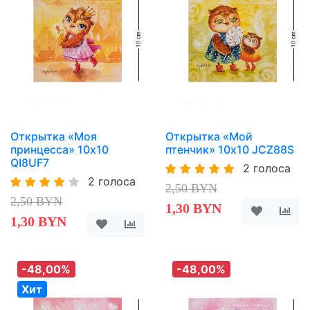
Открытка «Моя
Открытка «Мой
принцесса» 10х10
птенчик» 10х10 JCZ88S
QI8UF7
2 голоса
2 голоса
2,50 BYN
2,50 BYN
1,30 BYN
1,30 BYN
-48,00%
-48,00%
Хит