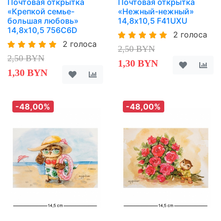
Почтовая открытка
Почтовая открытка
«Крепкой семье-
«Нежный-нежный»
большая любовь»
14,8х10,5 F41UXU
14,8х10,5 756C6D
2 голоса
2 голоса
2,50 BYN
2,50 BYN
1,30 BYN
1,30 BYN
-48,00%
-48,00%