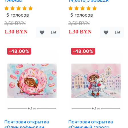
YARABD
14,8х10,5 9SQEZR
5 голосов
5 голосов
2,50 BYN
2,50 BYN
1,30 BYN
1,30 BYN
-48,00%
-48,00%
Почтовая открытка
Почтовая открытка
«Один кофе-один
«Снежный город»