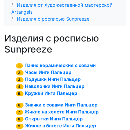
Изделия от Художественной мастерской
Artangels
Изделия с росписью Sunpreeze
Изделия с росписью
Sunpreeze
Панно керамические с совами
1.
Часы Инги Пальцер
2.
Подушки Инги Пальцер
3.
Наволочки Инги Пальцер
4.
Кружки Инги Пальцер
5.
Значки с совами Инги Пальцер
6.
Жикле на холсте Инги Пальцер
7.
Открытки Инги Пальцер
8.
Жикле в багете Инги Пальцер
9.