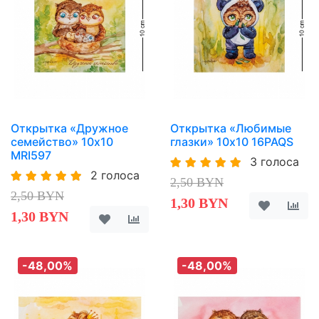
Открытка «Дружное
Открытка «Любимые
семейство» 10х10
глазки» 10х10 16PAQS
MRI597
3 голоса
2 голоса
2,50 BYN
2,50 BYN
1,30 BYN
1,30 BYN
-48,00%
-48,00%