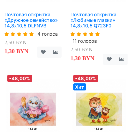
Почтовая открытка
Почтовая открытка
«Дружное семейство»
«Любимые глазки»
14,8х10,5 DLFNVB
14,8х10,5 Q723F0
4 голоса
11 голосов
2,50 BYN
2,50 BYN
1,30 BYN
1,30 BYN
-48,00%
-48,00%
Хит