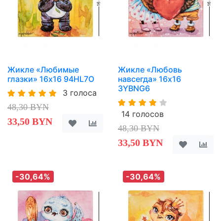
Жикле «Любимые
Жикле «Любовь
глазки» 16х16 94HL7O
навсегда» 16х16
3YBNG6
3 голоса
48,30 BYN
14 голосов
33,50 BYN
48,30 BYN
33,50 BYN
-30,64%
-30,64%