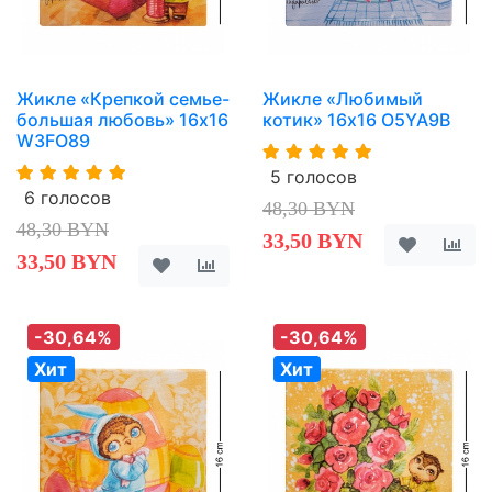
Жикле «Крепкой семье-
Жикле «Любимый
большая любовь» 16х16
котик» 16х16 O5YA9B
W3FO89
5 голосов
6 голосов
48,30 BYN
48,30 BYN
33,50 BYN
33,50 BYN
-30,64%
-30,64%
Хит
Хит