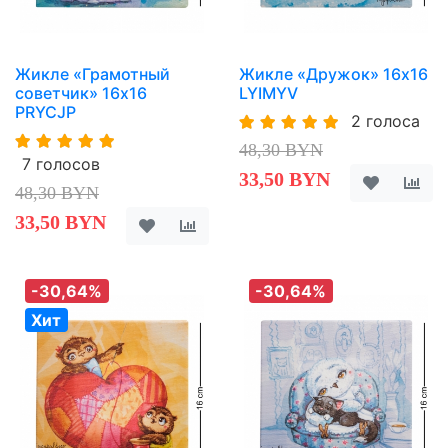
Жикле «Грамотный
Жикле «Дружок» 16х16
советчик» 16х16
LYIMYV
PRYCJP
2 голоса
48,30 BYN
7 голосов
33,50 BYN
48,30 BYN
33,50 BYN
-30,64%
-30,64%
Хит