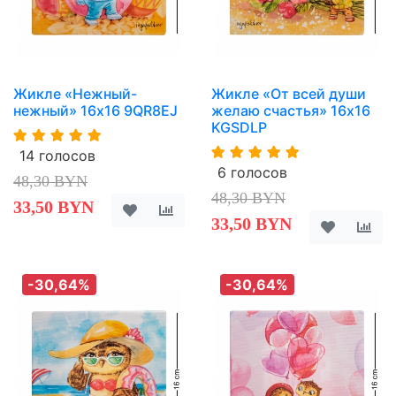
Жикле «Нежный-
Жикле «От всей души
нежный» 16х16 9QR8EJ
желаю счастья» 16х16
KGSDLP
14 голосов
6 голосов
48,30 BYN
48,30 BYN
33,50 BYN
33,50 BYN
-30,64%
-30,64%