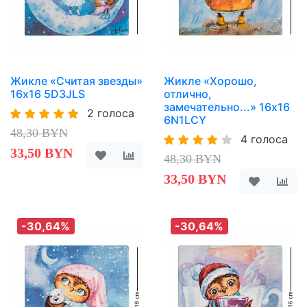
Жикле «Считая звезды»
Жикле «Хорошо,
16х16 5D3JLS
отлично,
замечательно...» 16х16
2 голоса
6N1LCY
48,30 BYN
4 голоса
33,50 BYN
48,30 BYN
33,50 BYN
-30,64%
-30,64%