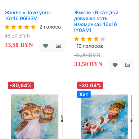
Жикле «I love you»
Жикле «В каждой
16х16 96ISSV
девушке есть
изюминка» 16х16
2 голоса
IY0AMI
48,30 BYN
33,50 BYN
10 голосов
48,30 BYN
33,50 BYN
-30,64%
-30,64%
Хит