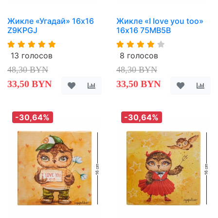
Жикле «Угадай» 16х16
Жикле «I love you too»
Z9KPGJ
16х16 75MB5B
13 голосов
8 голосов
48,30 BYN
48,30 BYN
33,50 BYN
33,50 BYN
-30,64%
-30,64%