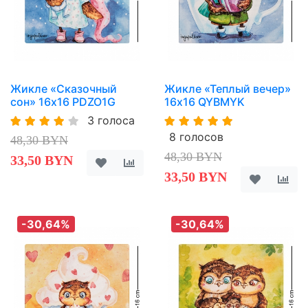
Жикле «Сказочный
Жикле «Теплый вечер»
сон» 16х16 PDZO1G
16х16 QYBMYK
3 голоса
8 голосов
48,30 BYN
48,30 BYN
33,50 BYN
33,50 BYN
-30,64%
-30,64%