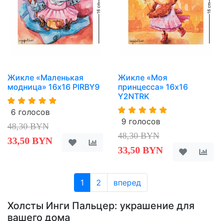
Жикле «Маленькая
Жикле «Моя
модница» 16х16 PIRBY9
принцесса» 16х16
Y2NTRK
6 голосов
9 голосов
48,30 BYN
48,30 BYN
33,50 BYN
33,50 BYN
1
2
вперед
Холсты Инги Пальцер: украшение для
вашего дома