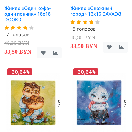
Жикле «Один кофе-
Жикле «Снежный
один пончик» 16х16
город» 16х16 BAVAD8
DCOK0I
5 голосов
7 голосов
48,30 BYN
48,30 BYN
33,50 BYN
33,50 BYN
-30,64%
-30,64%