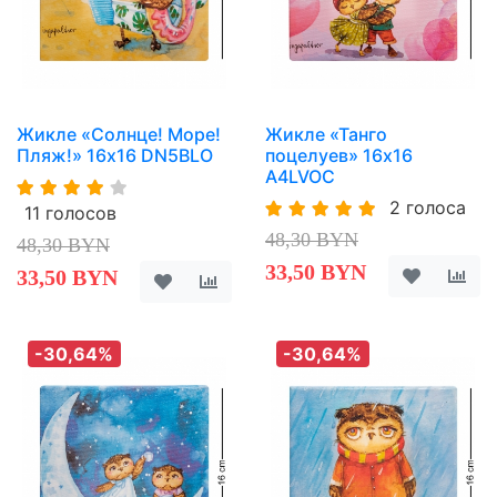
Жикле «Солнце! Море!
Жикле «Танго
Пляж!» 16х16 DN5BLO
поцелуев» 16х16
A4LVOC
2 голоса
11 голосов
48,30 BYN
48,30 BYN
33,50 BYN
33,50 BYN
-30,64%
-30,64%