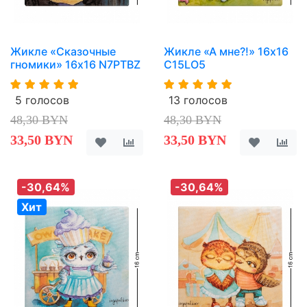
Жикле «Сказочные
Жикле «А мне?!» 16х16
гномики» 16х16 N7PTBZ
C15LO5
5 голосов
13 голосов
48,30 BYN
48,30 BYN
33,50 BYN
33,50 BYN
-30,64%
-30,64%
Хит