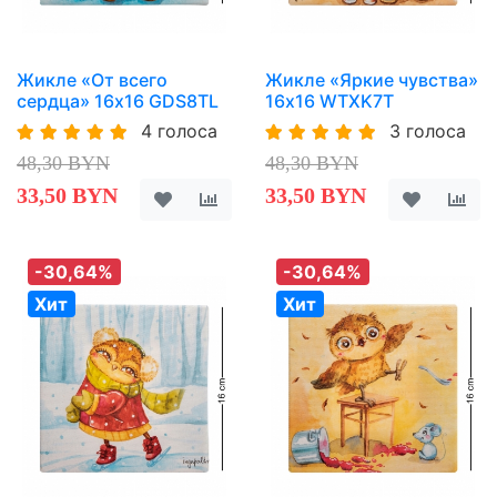
Жикле «От всего
Жикле «Яркие чувства»
сердца» 16х16 GDS8TL
16х16 WTXK7T
4 голоса
3 голоса
48,30 BYN
48,30 BYN
33,50 BYN
33,50 BYN
-30,64%
-30,64%
Хит
Хит