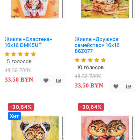
Жикле «Сластена»
Жикле «Дружное
16х16 DMK5UT
семейство» 16х16
86Z077
5 голосов
10 голосов
48,30 BYN
48,30 BYN
33,50 BYN
33,50 BYN
-30,64%
-30,64%
Хит