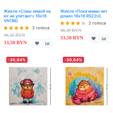
Жикле «Совы зимой на
Жикле «Пока мамы нет
юг не улетают» 16х16
дома» 16х16 RS22UL
VN18ID
2 голоса
3 голоса
48,30 BYN
48,30 BYN
33,50 BYN
33,50 BYN
-30,64%
-30,64%