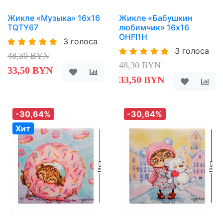
Жикле «Музыка» 16х16
Жикле «Бабушкин
TQTY67
любимчик» 16х16
OHFI1H
3 голоса
3 голоса
48,30 BYN
48,30 BYN
33,50 BYN
33,50 BYN
-30,64%
-30,64%
Хит