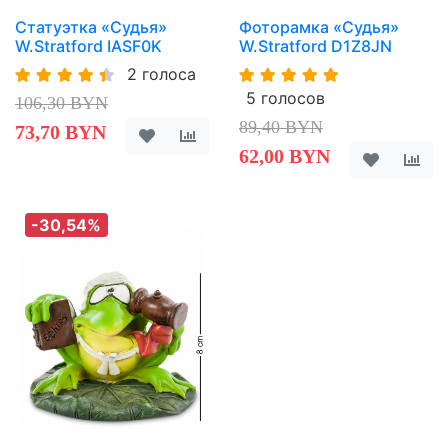
Статуэтка «Судья»
Фоторамка «Судья»
W.Stratford IASF0K
W.Stratford D1Z8JN
2 голоса
5 голосов
106,30 BYN
89,40 BYN
73,70 BYN
62,00 BYN
-30,54%