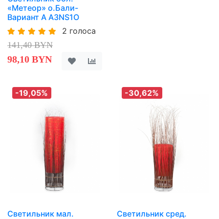
«Метеор» о.Бали-
Вариант A A3NS1O
2 голоса
141,40 BYN
98,10 BYN
-19,05%
-30,62%
Светильник мал.
Светильник сред.