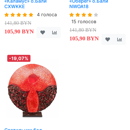
«Каламус» о.Бали
«Оберег» о.Бали
CXWKKE
NWOA18
4 голоса
15 голосов
141,80 BYN
141,80 BYN
105,90 BYN
105,90 BYN
-19,07%
Светильник бол.