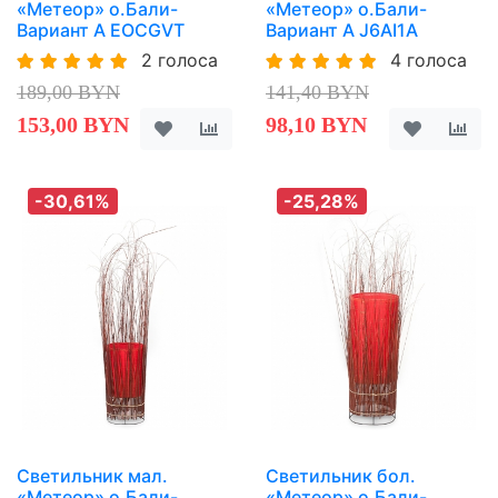
«Метеор» о.Бали-
«Метеор» о.Бали-
Вариант A EOCGVT
Вариант A J6AI1A
2 голоса
4 голоса
189,00 BYN
141,40 BYN
153,00 BYN
98,10 BYN
-30,61%
-25,28%
Светильник мал.
Светильник бол.
«Метеор» о.Бали-
«Метеор» о.Бали-