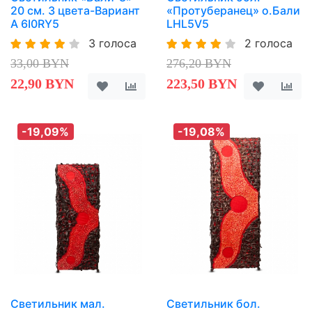
20 см. 3 цвета-Вариант
«Протуберанец» о.Бали
A 6I0RY5
LHL5V5
3 голоса
2 голоса
33,00 BYN
276,20 BYN
22,90 BYN
223,50 BYN
-19,09%
-19,08%
Светильник мал.
Светильник бол.