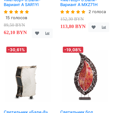
Вариант A SAR1YI
Вариант A MXZ71H
2 голоса
15 голосов
152,30 BYN
89,50 BYN
113,80 BYN
62,10 BYN
-30,61%
-19,08%
Светильник «Бали-8»
Светильник бол.