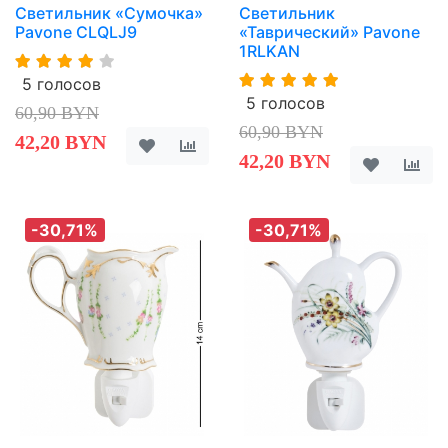
Светильник «Сумочка»
Светильник
Pavone CLQLJ9
«Таврический» Pavone
1RLKAN
5 голосов
5 голосов
60,90 BYN
60,90 BYN
42,20 BYN
42,20 BYN
-30,71%
-30,71%