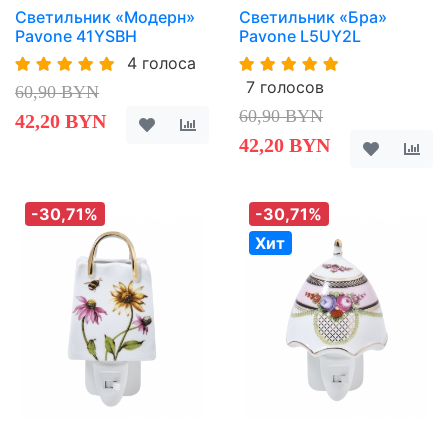
Светильник «Модерн»
Светильник «Бра»
Pavone 41YSBH
Pavone L5UY2L
4 голоса
7 голосов
60,90 BYN
60,90 BYN
42,20 BYN
42,20 BYN
-30,71%
-30,71%
Хит