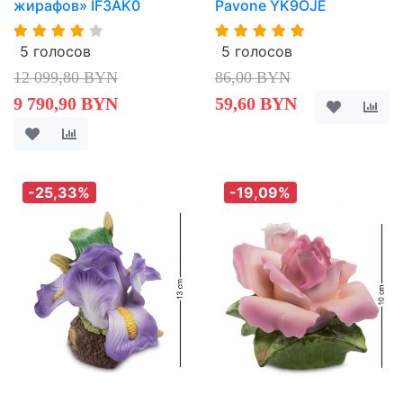
жирафов» IF3AK0
Pavone YK9OJE
5 голосов
5 голосов
12 099,80 BYN
86,00 BYN
9 790,90 BYN
59,60 BYN
-25,33%
-19,09%