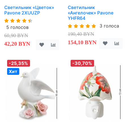
Светильник «Цветок»
Светильник
Pavone 2XUUZP
«Ангелочек» Pavone
YHFR64
3 голоса
5 голосов
190,40 BYN
60,90 BYN
154,10 BYN
42,20 BYN
-25,35%
-30,70%
Хит