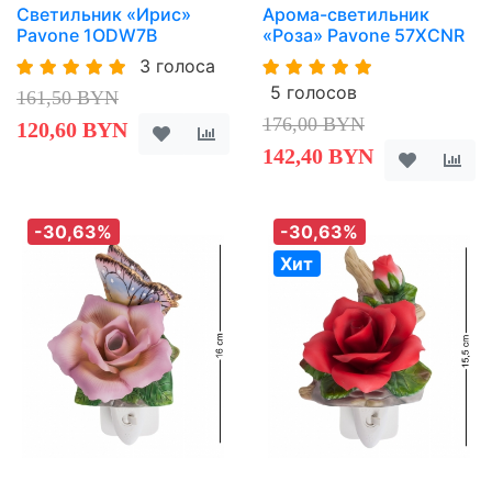
Светильник «Ирис»
Арома-светильник
Pavone 1ODW7B
«Роза» Pavone 57XCNR
3 голоса
5 голосов
161,50 BYN
176,00 BYN
120,60 BYN
142,40 BYN
-30,63%
-30,63%
Хит