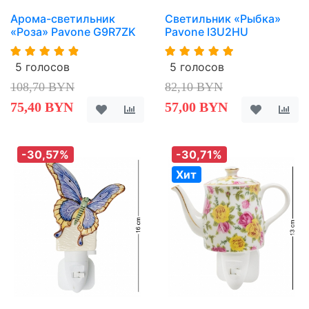
Арома-светильник
Светильник «Рыбка»
«Роза» Pavone G9R7ZK
Pavone I3U2HU
5 голосов
5 голосов
108,70 BYN
82,10 BYN
75,40 BYN
57,00 BYN
-30,57%
-30,71%
Хит