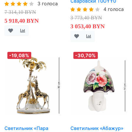
Сваровски T0UYY0
3 голоса
4 голоса
7 314,10 BYN
3 773,40 BYN
5 918,40 BYN
3 053,40 BYN
-19,08%
-30,70%
Светильник «Пара
Светильник «Абажур»