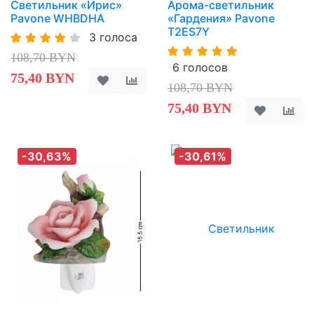
Светильник «Ириc»
Арома-светильник
Pavone WHBDHA
«Гардения» Pavone
T2ES7Y
3 голоса
108,70 BYN
6 голосов
75,40 BYN
108,70 BYN
75,40 BYN
-30,63%
-30,61%