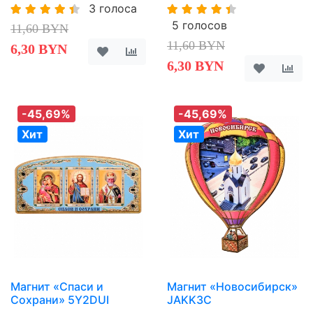
3 голоса
5 голосов
11,60 BYN
11,60 BYN
6,30 BYN
6,30 BYN
-45,69%
-45,69%
Хит
Хит
Магнит «Спаси и
Магнит «Новосибирск»
Сохрани» 5Y2DUI
JAKK3C