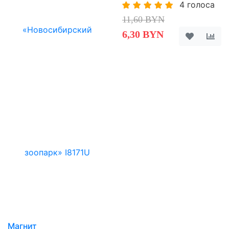
4 голоса
11,60 BYN
6,30 BYN
Магнит