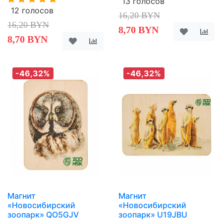
13 голосов
12 голосов
16,20 BYN
16,20 BYN
8,70 BYN
8,70 BYN
-46,32%
-46,32%
Магнит
Магнит
«Новосибирский
«Новосибирский
зоопарк» QO5GJV
зоопарк» U19JBU