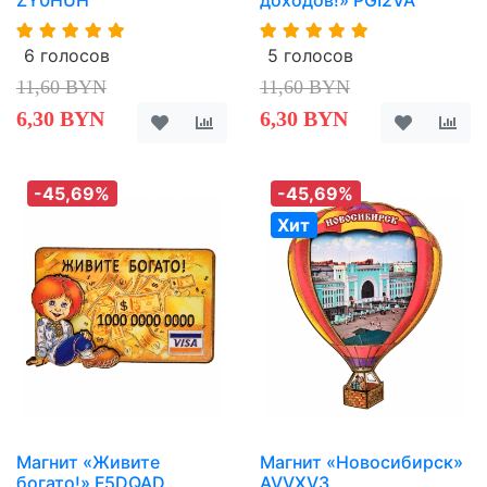
6 голосов
5 голосов
11,60 BYN
11,60 BYN
6,30 BYN
6,30 BYN
-45,69%
-45,69%
Хит
Магнит «Живите
Магнит «Новосибирск»
богато!» F5DQAD
AVVXV3