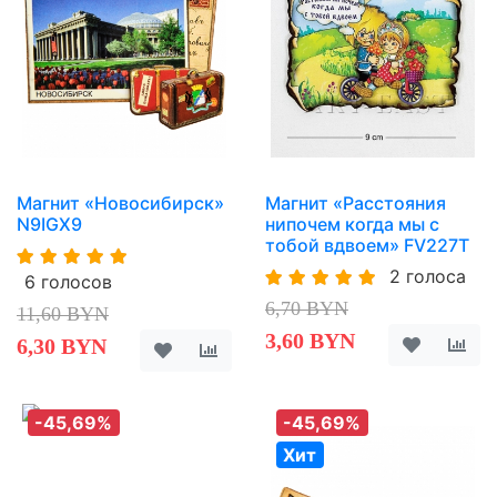
Магнит «Новосибирск»
Магнит «Расстояния
N9IGX9
нипочем когда мы с
тобой вдвоем» FV227T
2 голоса
6 голосов
6,70 BYN
11,60 BYN
3,60 BYN
6,30 BYN
-45,69%
-45,69%
Хит