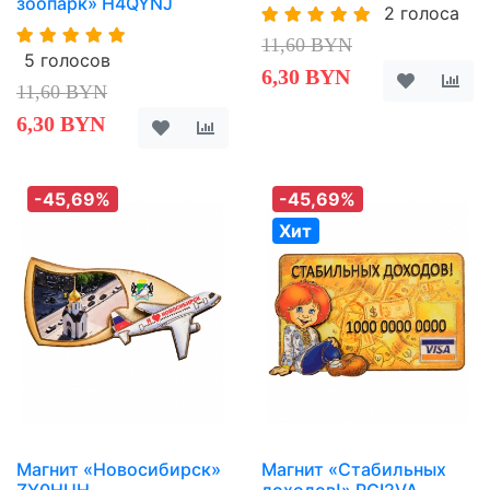
зоопарк» H4QYNJ
2 голоса
11,60 BYN
5 голосов
6,30 BYN
11,60 BYN
6,30 BYN
-45,69%
-45,69%
Хит
Магнит «Новосибирск»
Магнит «Стабильных
ZY0HUH
доходов!» PGI2VA