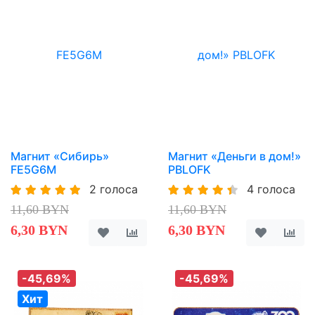
Магнит «Сибирь»
Магнит «Деньги в дом!»
FE5G6M
PBLOFK
2 голоса
4 голоса
11,60 BYN
11,60 BYN
6,30 BYN
6,30 BYN
-45,69%
-45,69%
Хит