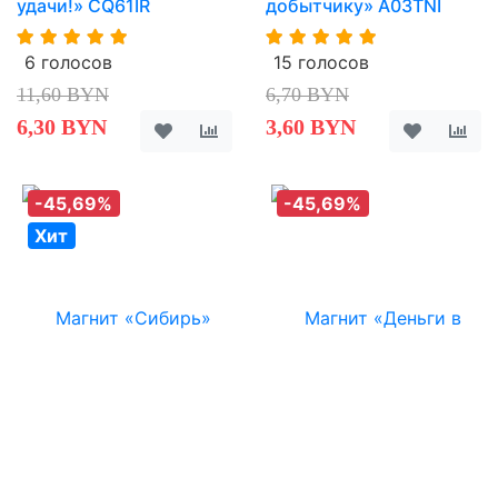
удачи!» CQ61IR
добытчику» A03TNI
6 голосов
15 голосов
11,60 BYN
6,70 BYN
6,30 BYN
3,60 BYN
-45,69%
-45,69%
Хит