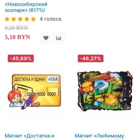
«Новосибирский
зоопарк» I8171U
4 голоса
9,50 BYN
5,10 BYN
-45,69%
-46,27%
Магнит «Достатка и
Магнит «Любимому