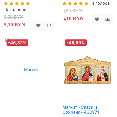
4 голоса
5 голосов
9,50 BYN
9,50 BYN
5,10 BYN
5,10 BYN
-46,32%
-45,69%
Магнит «Спаси и
Сохрани» 4G0Y71