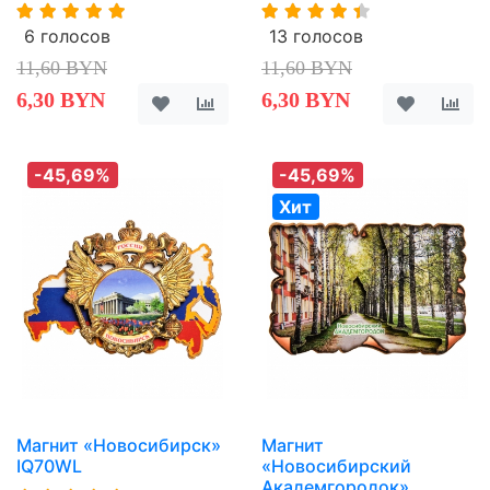
6 голосов
13 голосов
11,60 BYN
11,60 BYN
6,30 BYN
6,30 BYN
-45,69%
-45,69%
Хит
Магнит «Новосибирск»
Магнит
IQ70WL
«Новосибирский
Академгородок»