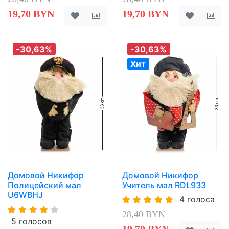
19,70 BYN
19,70 BYN
-30,63%
-30,63%
Хит
Домовой Никифор
Домовой Никифор
Полицейский мал
Учитель мал RDL933
U6WBHJ
4 голоса
28,40 BYN
5 голосов