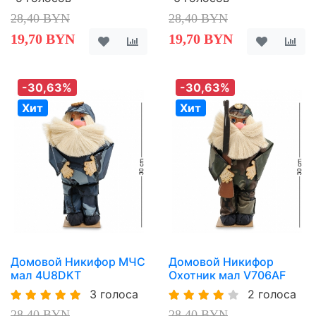
28,40 BYN
28,40 BYN
19,70 BYN
19,70 BYN
-30,63%
-30,63%
Хит
Хит
Домовой Никифор МЧС
Домовой Никифор
мал 4U8DKT
Охотник мал V706AF
3 голоса
2 голоса
28,40 BYN
28,40 BYN