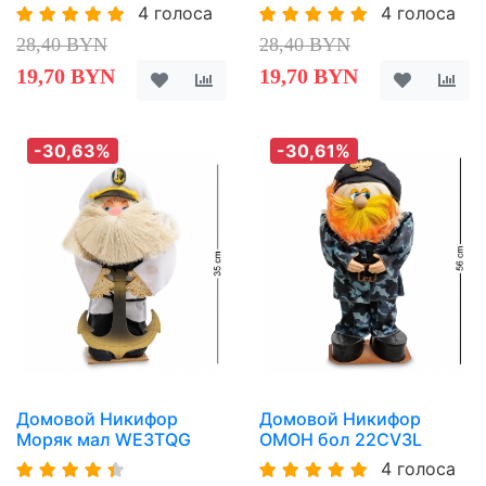
4 голоса
4 голоса
28,40 BYN
28,40 BYN
19,70 BYN
19,70 BYN
-30,63%
-30,61%
Домовой Никифор
Домовой Никифор
Моряк мал WE3TQG
ОМОН бол 22CV3L
4 голоса