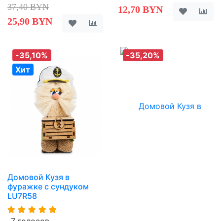
37,40 BYN
12,70 BYN
25,90 BYN
-35,10%
-35,20%
Хит
Домовой Кузя в
фуражке с сундуком
LU7R58