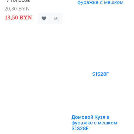
7 голосов
20,80 BYN
13,50 BYN
Домовой Кузя в
фуражке с мешком
S1S28F