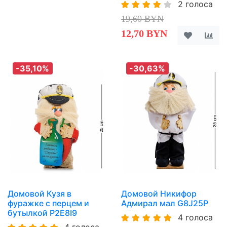
2 голоса
19,60 BYN
12,70 BYN
-35,10%
-30,63%
Домовой Кузя в
Домовой Никифор
фуражке с перцем и
Адмирал мал G8J25P
бутылкой P2E8I9
4 голоса