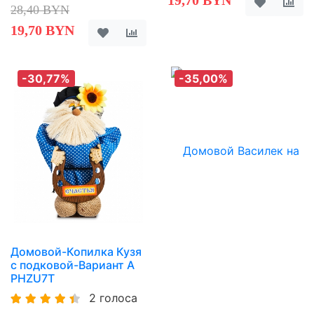
19,70 BYN
28,40 BYN
19,70 BYN
-30,77%
-35,00%
Домовой-Копилка Кузя
с подковой-Вариант A
PHZU7T
2 голоса