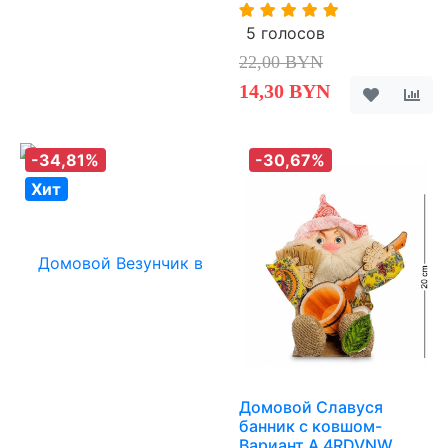
5 голосов
22,00 BYN
14,30 BYN
-34,81%
-30,67%
Хит
Домовой Славуся
банник с ковшом-
Вариант A 4RDVNW