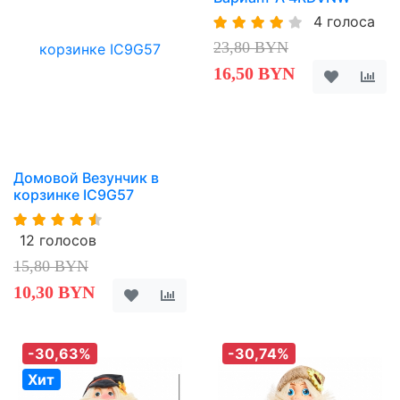
4 голоса
23,80 BYN
16,50 BYN
Домовой Везунчик в
корзинке IC9G57
12 голосов
15,80 BYN
10,30 BYN
-30,63%
-30,74%
Хит