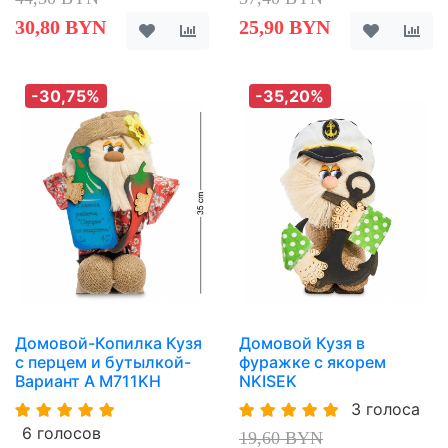
30,80 BYN
25,90 BYN
-30,75%
-35,20%
Домовой-Копилка Кузя
Домовой Кузя в
с перцем и бутылкой-
фуражке с якорем
Вариант A M711KH
NKISEK
3 голоса
6 голосов
19,60 BYN