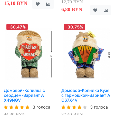
12,70 BYN
15,10 BYN
6,80 BYN
-30,47%
-30,75%
Домовой-Копилка с
Домовой-Копилка Кузя
сердцем-Вариант A
с гармошкой-Вариант A
X49NGV
C67X4V
3 голоса
3 голоса
44,30 BYN
37,40 BYN