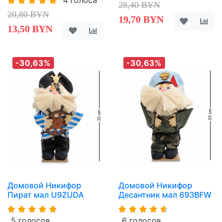
4 голоса
28,40 BYN
20,80 BYN
19,70 BYN
13,50 BYN
-30,63%
-30,63%
Домовой Никифор
Домовой Никифор
Пират мал U9ZUDA
Десантник мал 693BFW
5 голосов
6 голосов