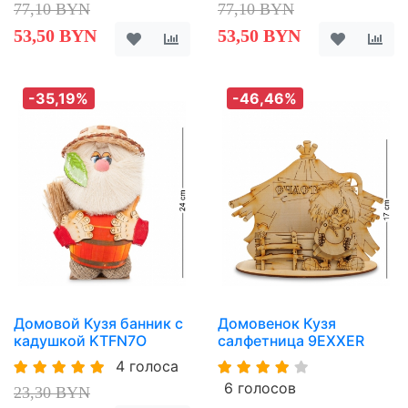
77,10 BYN
77,10 BYN
53,50 BYN
53,50 BYN
-35,19%
-46,46%
Домовой Кузя банник с
Домовенок Кузя
кадушкой KTFN7O
салфетница 9EXXER
4 голоса
6 голосов
23,30 BYN