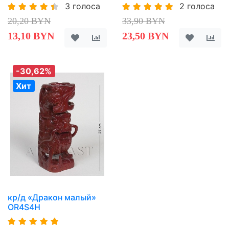
3 голоса
2 голоса
20,20 BYN
33,90 BYN
13,10 BYN
23,50 BYN
-30,62%
Хит
кр/д «Дракон малый»
OR4S4H