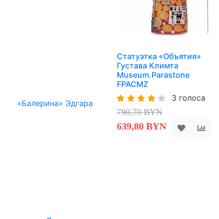
Статуэтка «Объятия»
Густава Климта
Museum.Parastone
FPACMZ
3 голоса
790,70 BYN
639,80 BYN