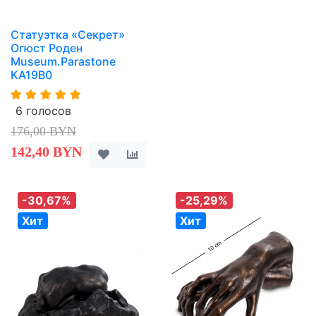
Статуэтка «Секрет»
Огюст Роден
Museum.Parastone
KA19B0
6 голосов
176,00 BYN
142,40 BYN
-30,67%
-25,29%
Хит
Хит