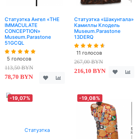
Статуэтка Ангел «THE
Статуэтка «Шакунтала»
IMMACULATE
Камиллы Клодель
CONCEPTION»
Museum.Parastone
Museum.Parastone
13DERQ
51GCQL
11 голосов
5 голосов
267,00 BYN
113,50 BYN
216,10 BYN
78,70 BYN
-19,07%
-19,08%