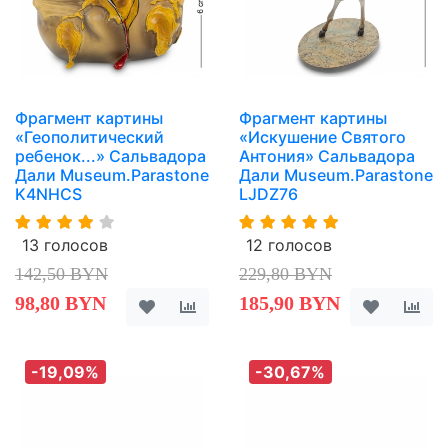
Фрагмент картины
Фрагмент картины
«Геополитический
«Искушение Святого
ребенок...» Сальвадора
Антония» Сальвадора
Дали Museum.Parastone
Дали Museum.Parastone
K4NHCS
LJDZ76
13 голосов
12 голосов
142,50 BYN
229,80 BYN
98,80 BYN
185,90 BYN
-19,09%
-30,67%