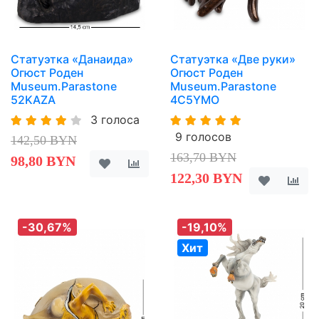
Статуэтка «Данаида»
Статуэтка «Две руки»
Огюст Роден
Огюст Роден
Museum.Parastone
Museum.Parastone
52KAZA
4C5YMO
3 голоса
9 голосов
142,50 BYN
163,70 BYN
98,80 BYN
122,30 BYN
-30,67%
-19,10%
Хит