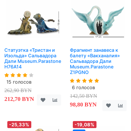
Статуэтка «Тристан и
Фрагмент занавеса к
Изольда» Сальвадора
балету «Вакханалия»
Дали Museum.Parastone
Сальвадора Дали
H76A14
Museum.Parastone
Z1PGNO
15 голосов
6 голосов
262,90 BYN
142,50 BYN
212,70 BYN
98,80 BYN
-25,33%
-19,08%