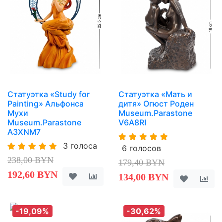
Статуэтка «Study for
Статуэтка «Мать и
Painting» Альфонса
дитя» Огюст Роден
Мухи
Museum.Parastone
Museum.Parastone
V6A8RI
A3XNM7
3 голоса
6 голосов
238,00 BYN
179,40 BYN
192,60 BYN
134,00 BYN
-19,09%
-30,62%