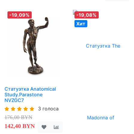
-19,09%
-19,08%
Хит
Статуэтка Anatomical
Study.Parastone
NVZGC7
3 голоса
176,00 BYN
142,40 BYN