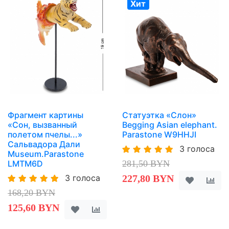
Хит
Фрагмент картины
Статуэтка «Слон»
«Сон, вызванный
Begging Asian elephant.
полетом пчелы...»
Parastone W9HHJI
Сальвадора Дали
3 голоса
Museum.Parastone
281,50 BYN
LMTM6D
3 голоса
227,80 BYN
168,20 BYN
125,60 BYN