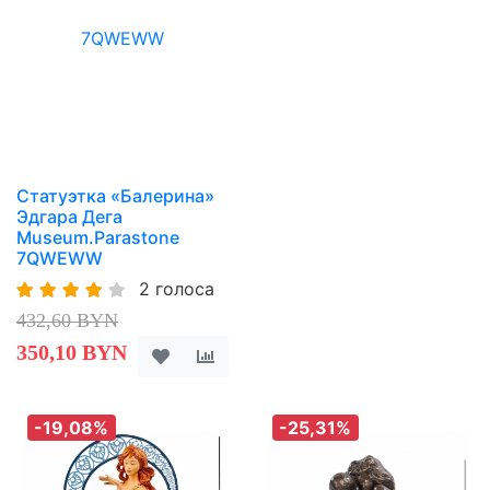
Статуэтка «Балерина»
Эдгара Дега
Museum.Parastone
7QWEWW
2 голоса
432,60 BYN
350,10 BYN
-19,08%
-25,31%