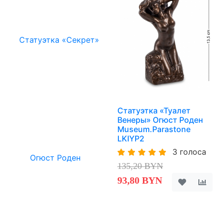
Статуэтка «Туалет
Венеры» Огюст Роден
Museum.Parastone
LKIYP2
3 голоса
135,20 BYN
93,80 BYN