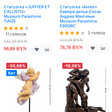
Статуэтка «JUPITER ET
Статуэтка «Ангел»
CALLISTO»
Камера дельи Спози
Museum.Parastone
Андреа Мантеньи
TIAIZE
Museum.Parastone
E99QRC
3 голоса
11 голосов
113,50 BYN
142,50 BYN
78,70 BYN
98,80 BYN
-30,66%
-19,06%
Хит