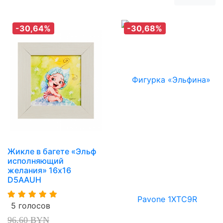
-30,64%
-30,68%
Жикле в багете «Эльф
исполняющий
желания» 16х16
D5AAUH
5 голосов
96,60 BYN