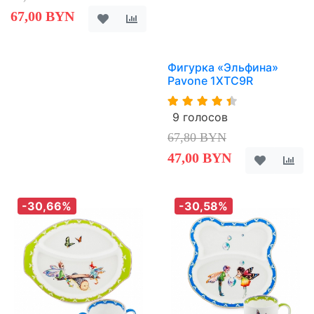
67,00 BYN
Фигурка «Эльфина»
Pavone 1XTC9R
9 голосов
67,80 BYN
47,00 BYN
-30,66%
-30,58%