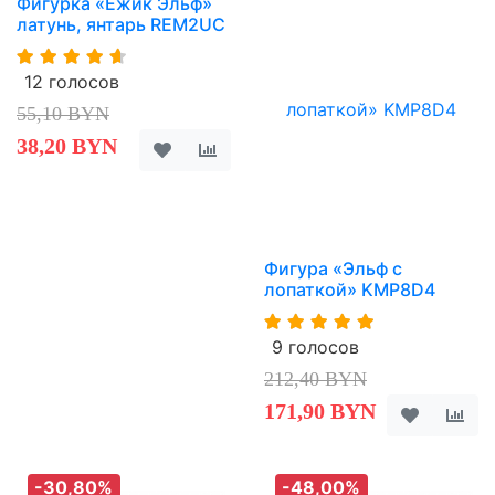
Фигурка «Ежик Эльф»
латунь, янтарь REM2UC
12 голосов
55,10 BYN
38,20 BYN
Фигура «Эльф с
лопаткой» KMP8D4
9 голосов
212,40 BYN
171,90 BYN
-30,80%
-48,00%