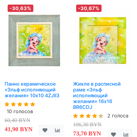
-30,63%
-30,67%
Панно керамическое
Жикле в расписной
«Эльф исполняющий
раме «Эльф
желания» 10х10 4ZJII3
исполняющий
желания» 16х16
BR6CDJ
10 голосов
2 голоса
60,40 BYN
106,30 BYN
41,90 BYN
73,70 BYN