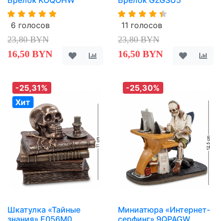
6 голосов
11 голосов
23,80 BYN
23,80 BYN
16,50 BYN
16,50 BYN
-25,31%
-25,30%
Хит
Шкатулка «Тайные
Миниатюра «Интернет-
знания» E056M0
серфинг» 9QPAGW