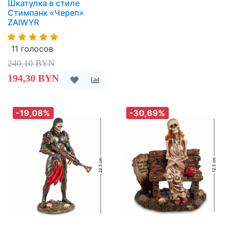
Шкатулка в стиле
Стимпанк «Череп»
ZAIWYR
11 голосов
240,10 BYN
194,30 BYN
-19,08%
-30,69%