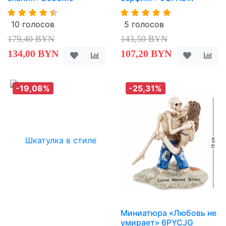
10 голосов
5 голосов
179,40 BYN
143,50 BYN
134,00 BYN
107,20 BYN
-19,08%
-25,31%
Миниатюра «Любовь не
умирает» 6PYCJG