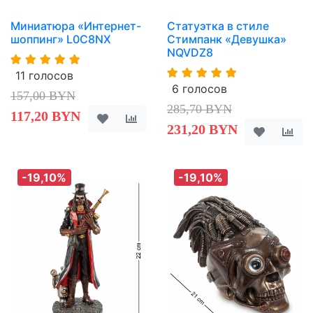
Миниатюра «Интернет-
Статуэтка в стиле
шоппинг» L0C8NX
Стимпанк «Девушка»
NQVDZ8
11 голосов
6 голосов
157,00 BYN
285,70 BYN
117,20 BYN
231,20 BYN
-19,10%
-19,10%