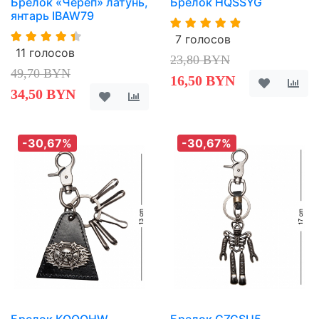
Брелок «Череп» латунь,
Брелок HQSSYG
янтарь IBAW79
7 голосов
11 голосов
23,80 BYN
49,70 BYN
16,50 BYN
34,50 BYN
-30,67%
-30,67%
Брелок KOQOHW
Брелок GZGSU5