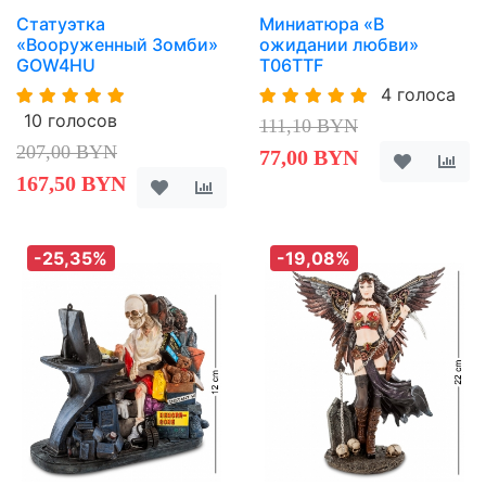
Статуэтка
Миниатюра «В
«Вооруженный Зомби»
ожидании любви»
GOW4HU
T06TTF
4 голоса
10 голосов
111,10 BYN
207,00 BYN
77,00 BYN
167,50 BYN
-25,35%
-19,08%