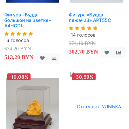
Фигура «Будда
Фигура «Будда
большой на цветке»
лежачий» APT55C
A4HGDI
14 голосов
6 голосов
374,10 BYN
634,20 BYN
302,70 BYN
513,20 BYN
-19,08%
-30,59%