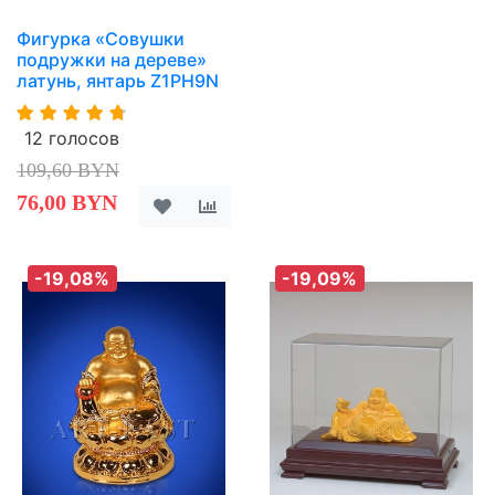
Фигурка «Совушки
подружки на дереве»
латунь, янтарь Z1PH9N
12 голосов
109,60 BYN
76,00 BYN
-19,08%
-19,09%