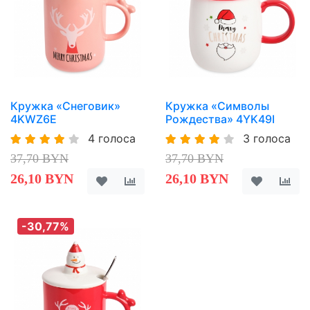
Кружка «Снеговик»
Кружка «Символы
4KWZ6E
Рождества» 4YK49I
4 голоса
3 голоса
37,70 BYN
37,70 BYN
26,10 BYN
26,10 BYN
-30,77%