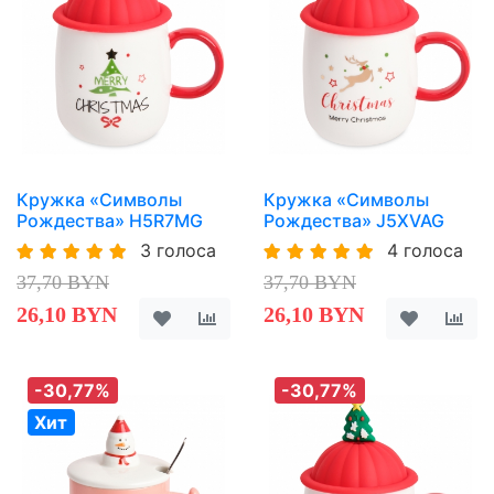
Кружка «Символы
Кружка «Символы
Рождества» H5R7MG
Рождества» J5XVAG
3 голоса
4 голоса
37,70 BYN
37,70 BYN
26,10 BYN
26,10 BYN
-30,77%
-30,77%
Хит