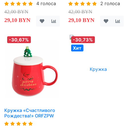
4 голоса
2 голоса
42,00 BYN
42,00 BYN
29,10 BYN
29,10 BYN
-30,67%
-30,73%
Хит
Кружка «Счастливого
Рождества!» ORFZPW