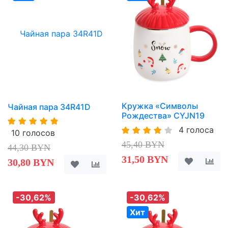
Кружка «Символы
Чайная пара 34R41D
Рождества» CYJN19
4 голоса
10 голосов
45,40 BYN
44,30 BYN
31,50 BYN
30,80 BYN
-30,62%
-30,62%
Хит