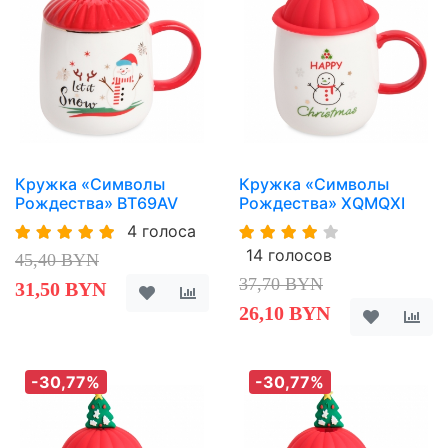
Кружка «Символы
Кружка «Символы
Рождества» BT69AV
Рождества» XQMQXI
4 голоса
14 голосов
45,40 BYN
37,70 BYN
31,50 BYN
26,10 BYN
-30,77%
-30,77%