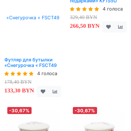
подарками» KF1S5U
4 голоса
329,40 BYN
266,50 BYN
Футляр для бутылки
«Снегурочка « FSCT49
4 голоса
178,40 BYN
133,30 BYN
-30,67%
-30,67%