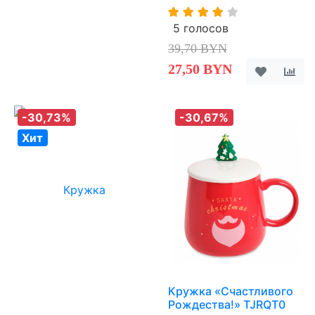
5 голосов
39,70 BYN
27,50 BYN
-30,73%
-30,67%
Хит
Кружка «Счастливого
Рождества!» TJRQT0