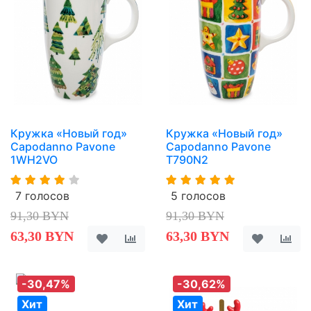
Кружка «Новый год»
Кружка «Новый год»
Capodanno Pavone
Capodanno Pavone
1WH2VO
T790N2
7 голосов
5 голосов
91,30 BYN
91,30 BYN
63,30 BYN
63,30 BYN
-30,47%
-30,62%
Хит
Хит