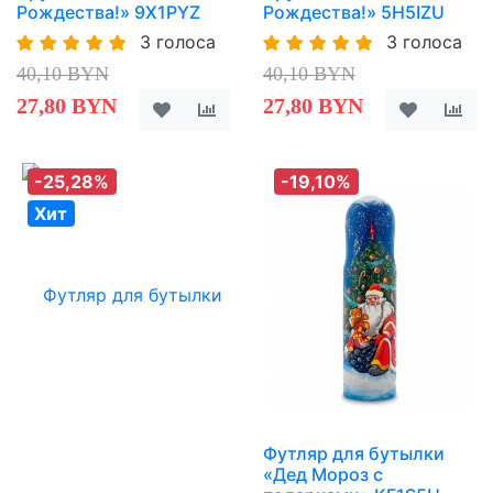
Рождества!» 9X1PYZ
Рождества!» 5H5IZU
3 голоса
3 голоса
40,10 BYN
40,10 BYN
27,80 BYN
27,80 BYN
-25,28%
-19,10%
Хит
Футляр для бутылки
«Дед Мороз с