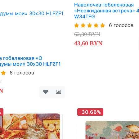
Наволочка гобеленовая
«Неожиданная встреча» 
W34TFG
6 голосов
62,80 BYN
43,60 BYN
а гобеленовая «О
думы мои» 30х30 HLFZF1
6 голосов
N
N
%
-30,66%