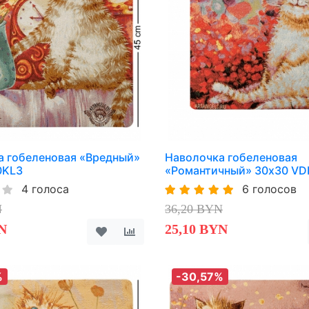
а гобеленовая «Вредный»
Наволочка гобеленовая
0KL3
«Романтичный» 30х30 VD
4 голоса
6 голосов
N
36,20 BYN
N
25,10 BYN
%
-30,57%