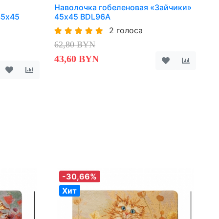
Наволочка гобеленовая «Зайчики»
45х45
45х45 BDL96A
2 голоса
62,80 BYN
43,60 BYN
-30,66%
Хит