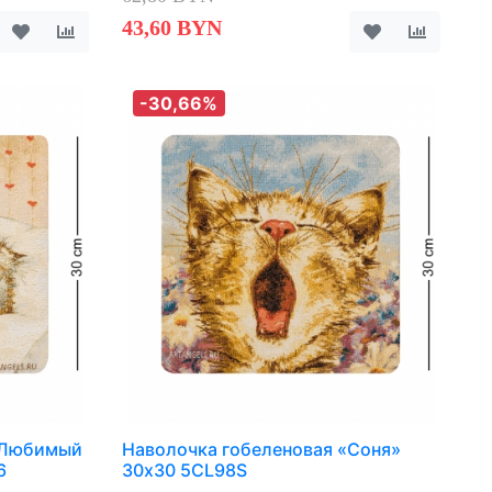
43,60 BYN
-30,66%
«Любимый
Наволочка гобеленовая «Соня»
6
30х30 5CL98S