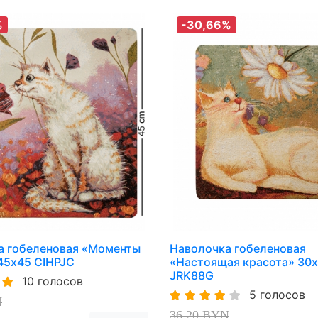
%
-30,66%
а гобеленовая «Моменты
Наволочка гобеленовая
45х45 CIHPJC
«Настоящая красота» 30
JRK88G
10 голосов
5 голосов
N
36,20 BYN