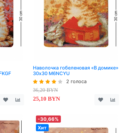
Наволочка гобеленовая «В домике»
FKGF
30х30 M6NCYU
2 голоса
36,20 BYN
25,10 BYN
-30,66%
Хит