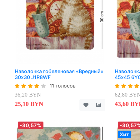
Наволочка гобеленовая «Вредный»
Наволочк
30х30 J1R8WF
45х45 6Y
11 голосов
36,20 BYN
62,80 BY
25,10 BYN
43,60 BY
-30,57%
-30,57
Хит