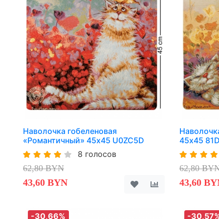
Наволочка гобеленовая
Наволочка
«Романтичный» 45х45 U0ZC5D
45х45 81
8 голосов
62,80 BYN
62,80 BY
43,60 BYN
43,60 BY
-30,66%
-30,57