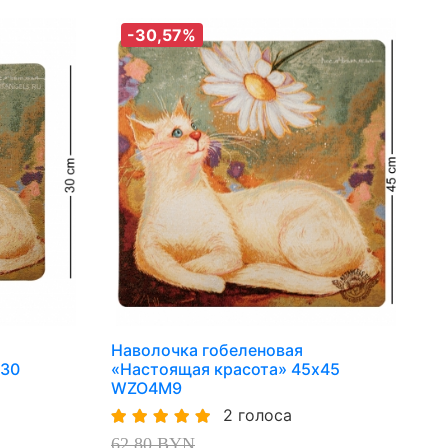
-30,57%
Наволочка гобеленовая
х30
«Настоящая красота» 45х45
WZO4M9
2 голоса
62,80 BYN