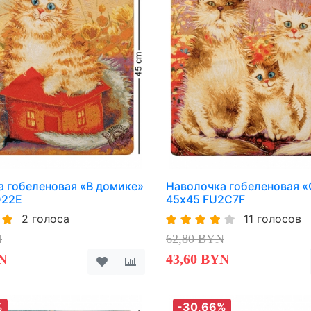
 гобеленовая «В домике»
Наволочка гобеленовая 
D22E
45х45 FU2C7F
2 голоса
11 голосов
N
62,80 BYN
N
43,60 BYN
%
-30,66%