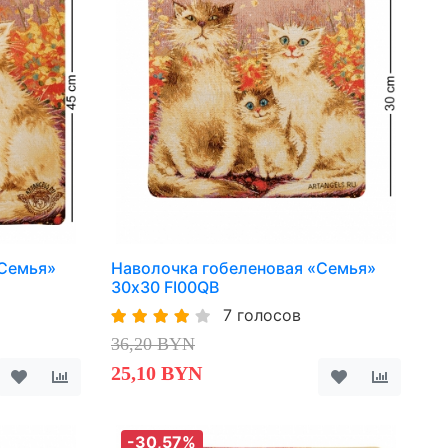
«Семья»
Наволочка гобеленовая «Семья»
30х30 FI00QB
7 голосов
36,20 BYN
25,10 BYN
-30,57%