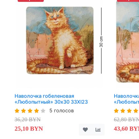
Наволочка гобеленовая
Наволочк
«Любопытный» 30х30 33XI23
«Любопыт
5 голосов
36,20 BYN
62,80 BY
25,10 BYN
43,60 BY