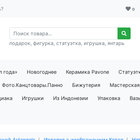
ь?
0
подарок, фигурка, статуэтка, игрушка, янтарь
л года»
Новогоднее
Керамика Pavone
Статуэт
Фото.Канцтовары.Панно
Бижутерия
Мастерская 
диака
Игрушки
Из Индонезии
Упаковка
Ваз
кой Artangels
Изделия с изображением Котов
На