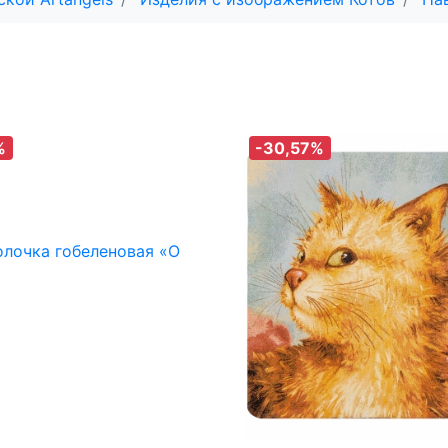
%
-30,57%