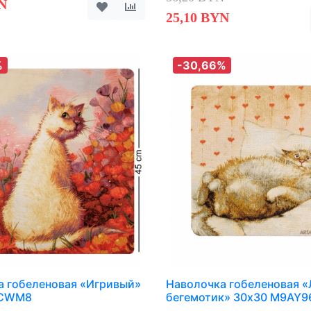
N
25,10 BYN
%
-30,66%
а гобеленовая «Игривый»
Наволочка гобеленовая 
GCWM8
бегемотик» 30х30 M9AY9