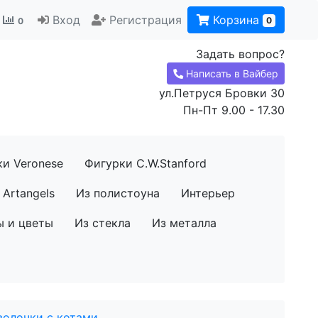
Вход
Регистрация
Корзина
0
0
Задать вопрос?
Написать в Вайбер
ул.Петруся Бровки 30
Пн-Пт 9.00 - 17.30
ки Veronese
Фигурки C.W.Stanford
Artangels
Из полистоуна
Интерьер
ы и цветы
Из стекла
Из металла
волочки с котами