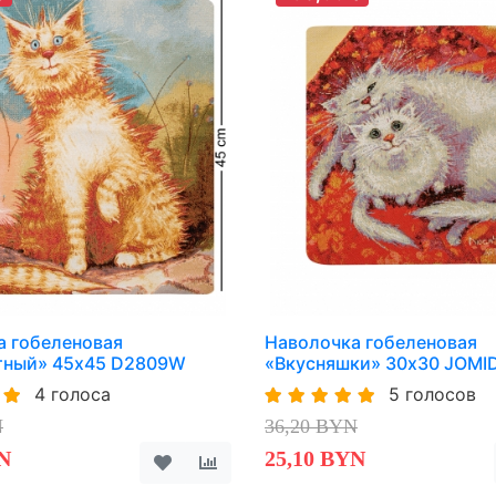
а гобеленовая
Наволочка гобеленовая
ный» 45х45 D2809W
«Вкусняшки» 30х30 JOM
4 голоса
5 голосов
N
36,20 BYN
N
25,10 BYN