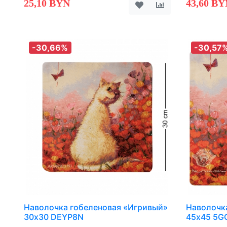
25,10 BYN
43,60 BY
-30,66%
-30,57
Наволочка гобеленовая «Игривый»
Наволочк
30х30 DEYP8N
45х45 5