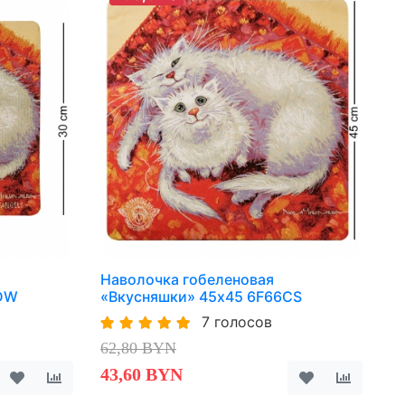
Наволочка гобеленовая
IDW
«Вкусняшки» 45х45 6F66CS
7 голосов
62,80 BYN
43,60 BYN