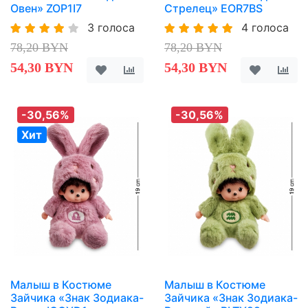
Овен» ZOP1I7
Стрелец» EOR7BS
3 голоса
4 голоса
78,20 BYN
78,20 BYN
54,30 BYN
54,30 BYN
-30,56%
-30,56%
Хит
Малыш в Костюме
Малыш в Костюме
Зайчика «Знак Зодиака-
Зайчика «Знак Зодиака-