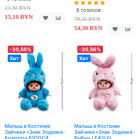
23,30 BYN
6 голосов
15,10 BYN
78,20 BYN
54,30 BYN
-30,56%
-30,56%
Хит
Хит
Малыш в Костюме
Малыш в Костюме
Зайчика «Знак Зодиака-
Зайчика «Знак Зодиака-
Козерог» 61DGC4
Рыбы» LEA5UV