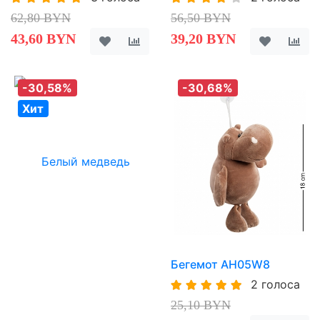
62,80 BYN
56,50 BYN
43,60 BYN
39,20 BYN
-30,58%
-30,68%
Хит
Бегемот AH05W8
2 голоса
25,10 BYN