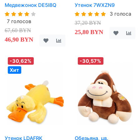
Медвежонок DE5I8Q
Утенок 7WXZN9
3 голоса
7 голосов
37,20 BYN
67,60 BYN
25,80 BYN
46,90 BYN
-30,62%
-30,57%
Хит
Утенок LDAFRK
Обезьяна, цв.