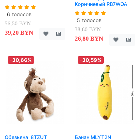
Коричневый RB7WQA
6 голосов
5 голосов
56,50 BYN
38,60 BYN
39,20 BYN
26,80 BYN
-30,66%
-30,59%
Обезьяна I8TZUT
Банан MLYT2N