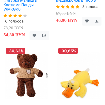
Фигурка Малыш в
Медвежонок E46CX3
Костюме Панды
3 голоса
WMKGK6
67,60 BYN
46,90 BYN
6 голосов
78,20 BYN
54,30 BYN
-30,62%
-30,65%