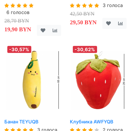
3 голоса
6 голосов
42,50 BYN
28,70 BYN
29,50 BYN
19,90 BYN
-30,57%
-30,62%
Банан TEYUQB
Клубника AWFYQB
3 голоса
2 голоса