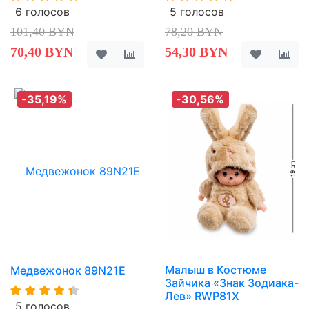
6 голосов
5 голосов
101,40 BYN
78,20 BYN
70,40 BYN
54,30 BYN
-35,19%
-30,56%
Малыш в Костюме
Медвежонок 89N21E
Зайчика «Знак Зодиака-
Лев» RWP81X
5 голосов