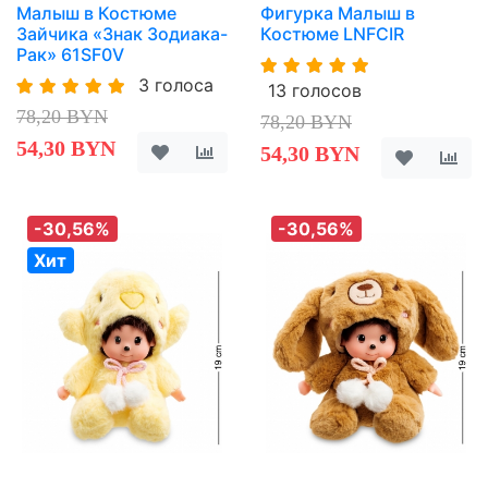
Малыш в Костюме
Фигурка Малыш в
Зайчика «Знак Зодиака-
Костюме LNFCIR
Рак» 61SF0V
3 голоса
13 голосов
78,20 BYN
78,20 BYN
54,30 BYN
54,30 BYN
-30,56%
-30,56%
Хит