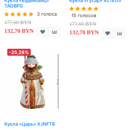
Кукла «Буденовец»
Кукла «Гусар» 821EO5
TADBPG
3 голоса
15 голосов
177,60 BYN
177,60 BYN
132,70 BYN
132,70 BYN
-25,28%
Кукла «Царь» XJNFT8