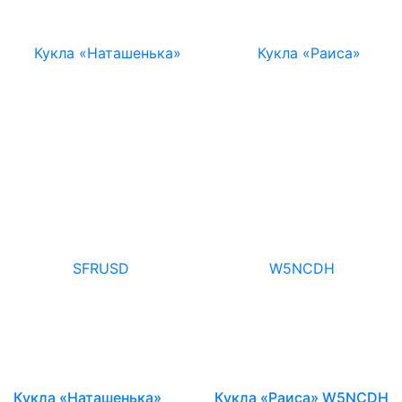
Кукла «Наташенька»
Кукла «Раиса» W5NCDH