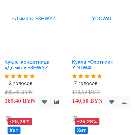
Кукла-конфетница
Кукла «Охотник»
«Дымка» F3HWYZ
YDQW4I
12 голосов
7 голосов
209,40 BYN
173,60 BYN
169,40 BYN
140,50 BYN
-25,28%
-25,28%
Хит
Хит