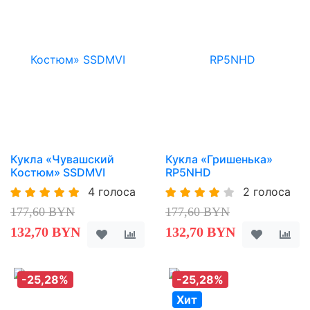
Кукла «Чувашский
Кукла «Гришенька»
Костюм» SSDMVI
RP5NHD
4 голоса
2 голоса
177,60 BYN
177,60 BYN
132,70 BYN
132,70 BYN
-25,28%
-25,28%
Хит