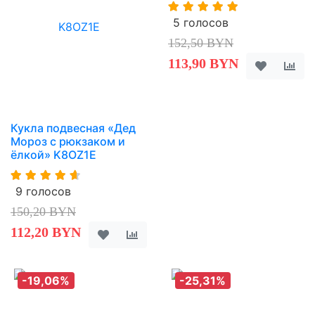
5 голосов
152,50 BYN
113,90 BYN
Кукла подвесная «Дед
Мороз с рюкзаком и
ёлкой» K8OZ1E
9 голосов
150,20 BYN
112,20 BYN
-19,06%
-25,31%