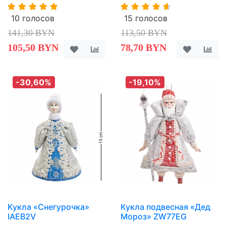
10 голосов
15 голосов
141,30 BYN
113,50 BYN
105,50 BYN
78,70 BYN
-30,60%
-19,10%
Кукла «Снегурочка»
Кукла подвесная «Дед
IAEB2V
Мороз» ZW77EG