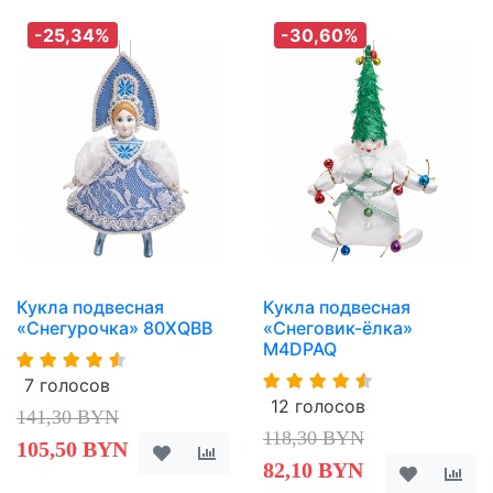
-25,34%
-30,60%
Кукла подвесная
Кукла подвесная
«Снегурочка» 80XQBB
«Снеговик-ёлка»
M4DPAQ
7 голосов
12 голосов
141,30 BYN
118,30 BYN
105,50 BYN
82,10 BYN