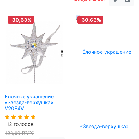
-30,63%
-30,63%
Ёлочное украшение
«Звезда-верхушка»
V20E4V
12 голосов
128,00 BYN