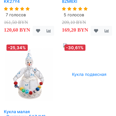
KK27Y4
8ZM6XI
7 голосов
5 голосов
161,50 BYN
209,10 BYN
120,60 BYN
169,20 BYN
-25,34%
-30,61%
Кукла малая