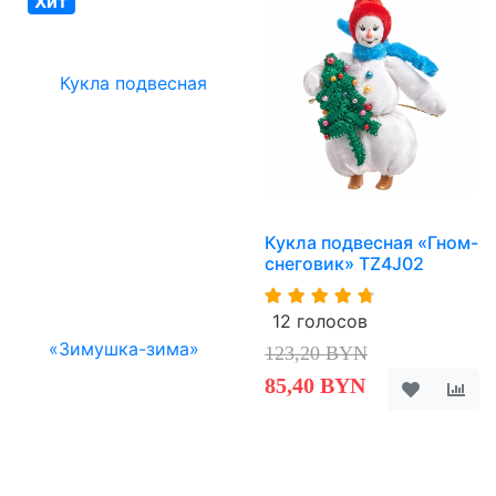
Хит
Кукла подвесная «Гном-
снеговик» TZ4J02
12 голосов
123,20 BYN
85,40 BYN