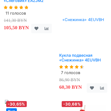
«Снеговик» EAZJM2
11 голосов
141,30 BYN
105,50 BYN
Кукла подвесная
«Снежинка» 4EUVBH
7 голосов
86,90 BYN
60,30 BYN
-30,65%
-30,68%