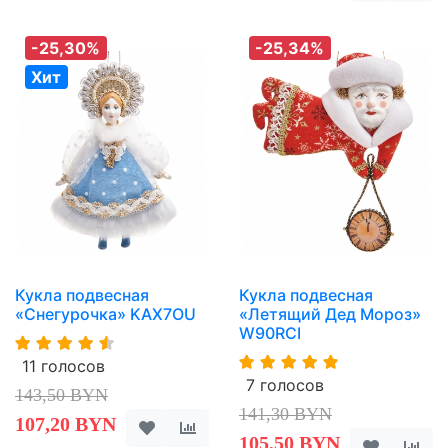
-25,30%
-25,34%
Хит
Кукла подвесная
Кукла подвесная
«Снегурочка» KAX7OU
«Летящий Дед Мороз»
W90RCI
11 голосов
7 голосов
143,50 BYN
141,30 BYN
107,20 BYN
105,50 BYN