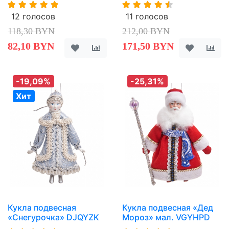
12 голосов
11 голосов
118,30 BYN
212,00 BYN
82,10 BYN
171,50 BYN
-19,09%
-25,31%
Хит
Кукла подвесная
Кукла подвесная «Дед
«Снегурочка» DJQYZK
Мороз» мал. VGYHPD