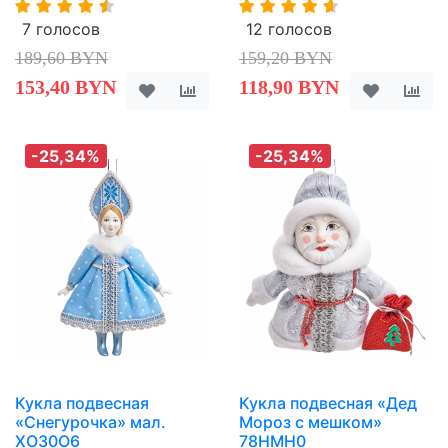
7 голосов
12 голосов
189,60 BYN
159,20 BYN
153,40 BYN
118,90 BYN
-25,34%
-25,34%
Кукла подвесная
Кукла подвесная «Дед
«Снегурочка» мал.
Мороз с мешком»
XO30O6
78HMH0