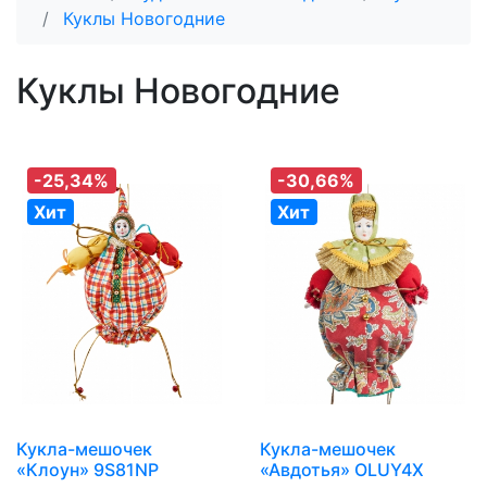
Куклы Новогодние
Куклы Новогодние
-25,34%
-30,66%
Хит
Хит
Кукла-мешочек
Кукла-мешочек
«Клоун» 9S81NP
«Авдотья» OLUY4X