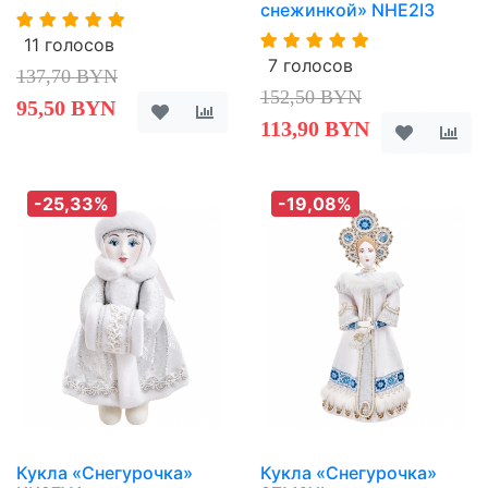
снежинкой» NHE2I3
11 голосов
7 голосов
137,70 BYN
152,50 BYN
95,50 BYN
113,90 BYN
-25,33%
-19,08%
Кукла «Снегурочка»
Кукла «Снегурочка»