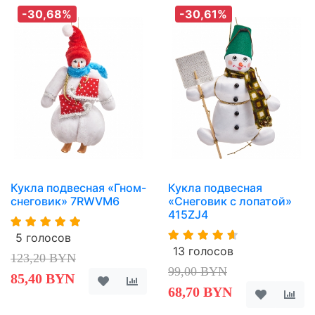
-30,68%
-30,61%
Кукла подвесная «Гном-
Кукла подвесная
снеговик» 7RWVM6
«Снеговик с лопатой»
415ZJ4
5 голосов
13 голосов
123,20 BYN
99,00 BYN
85,40 BYN
68,70 BYN