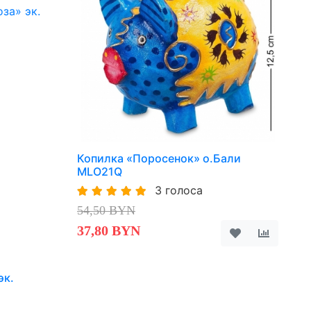
Копилка «Поросенок» о.Бали
MLO21Q
3 голоса
54,50 BYN
37,80 BYN
эк.