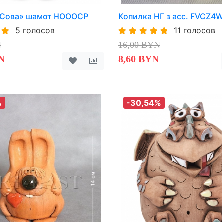
«Сова» шамот HOOOCP
Копилка НГ в асс. FVCZ4
5 голосов
11 голосов
N
16,00 BYN
N
8,60 BYN
%
-30,54%