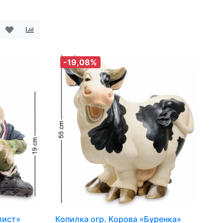
-19,08%
лист»
Копилка огр. Корова «Буренка»