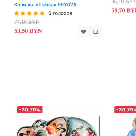
86,10 BY
Копилка «Рыбка» 59Y02A
59,70 BY
6 голосов
77,10 BYN
53,50 BYN
-30,70%
-30,79