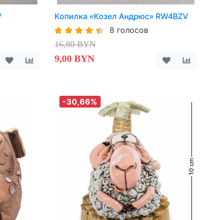
W
Копилка «Козел Андрюс» RW4BZV
8 голосов
16,80 BYN
9,00 BYN
-30,66%