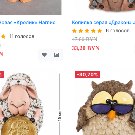
Новая «Кролик» Наглис
Копилка серая «Дракон»
6 голосов
11 голосов
47,80 BYN
N
33,20 BYN
N
%
-30,70%