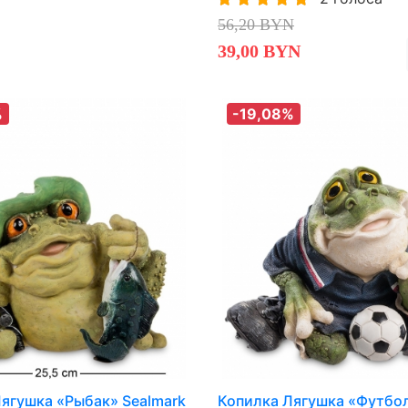
56,20 BYN
39,00 BYN
%
-19,08%
ягушка «Рыбак» Sealmark
Копилка Лягушка «Футбо