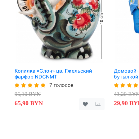
Копилка «Слон» цв. Гжельский
Домовой-К
фарфор NDCNMT
бутылкой
7 голосов
95,10 BYN
43,20 BY
65,90 BYN
29,90 BY