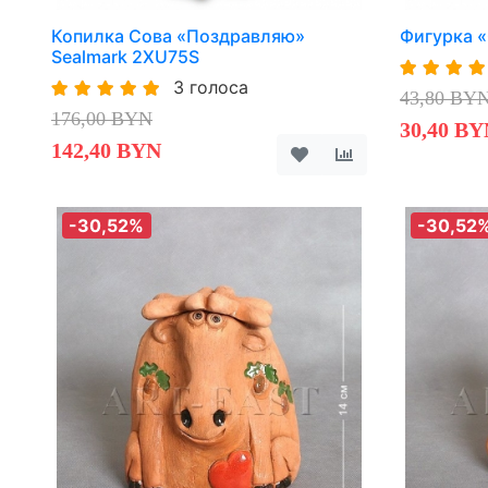
Копилка Сова «Поздравляю»
Фигурка 
Sealmark 2XU75S
3 голоса
43,80 BY
176,00 BYN
30,40 BY
142,40 BYN
-30,52%
-30,52