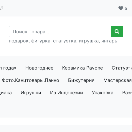
ь?
0
подарок, фигурка, статуэтка, игрушка, янтарь
л года»
Новогоднее
Керамика Pavone
Статуэт
Фото.Канцтовары.Панно
Бижутерия
Мастерская 
диака
Игрушки
Из Индонезии
Упаковка
Ваз