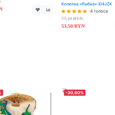
N
Копилка «Рыбка» XI4JZK
N
4 голоса
77,10 BYN
53,50 BYN
%
-30,60%