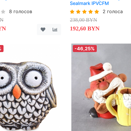
Sealmark IPVCFM
8 голосов
2 голоса
YN
238,00 BYN
YN
192,60 BYN
%
-46,25%