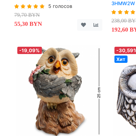
3HMW2W
5 голосов
79,70 BYN
238,00 B
55,30 BYN
192,60 B
-19,09%
-30,59
Хит