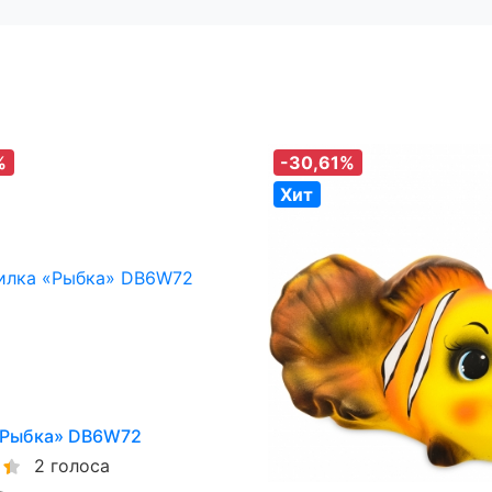
%
-30,61%
Хит
«Рыбка» DB6W72
2 голоса