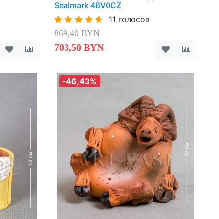
Sealmark 46V0CZ
11 голосов
869,40 BYN
703,50 BYN
-46,43%