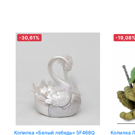
-30,61%
-19,08
Копилка «Белый лебедь» 5F468Q
Копилка Л