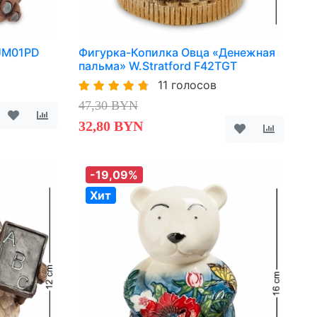
 JM01PD
Фигурка-Копилка Овца «Денежная
пальма» W.Stratford F42TGT
11 голосов
47,30 BYN
32,80 BYN
-19,09%
Хит