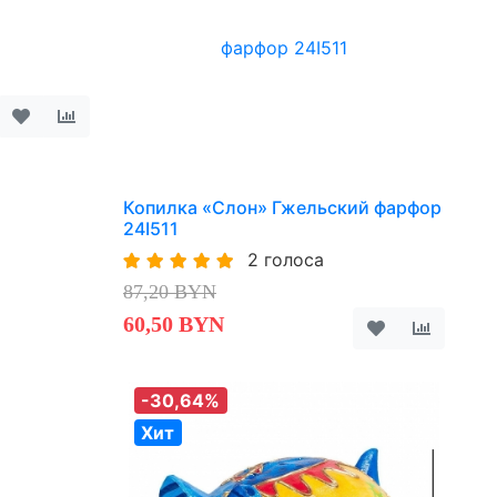
Копилка «Слон» Гжельский фарфор
24I511
2 голоса
87,20 BYN
60,50 BYN
-30,64%
Хит