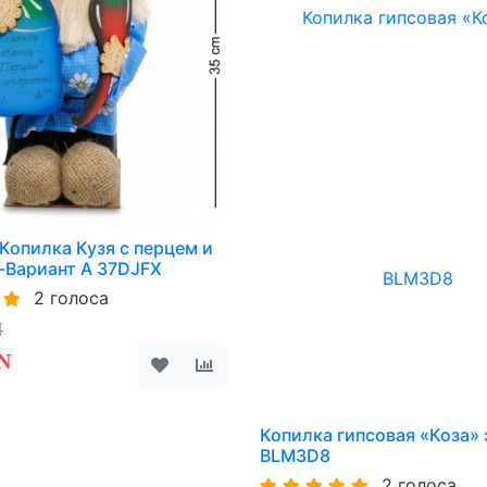
опилка Кузя с перцем и
-Вариант A 37DJFX
2 голоса
N
N
Копилка гипсовая «Коза» 
BLM3D8
2 голоса