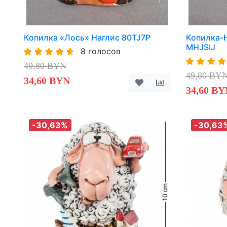
Копилка «Лось» Наглис 80TJ7P
Копилка-
MHJSIJ
8 голосов
49,80 BYN
49,80 BY
34,60 BYN
34,60 BY
-30,63%
-30,63