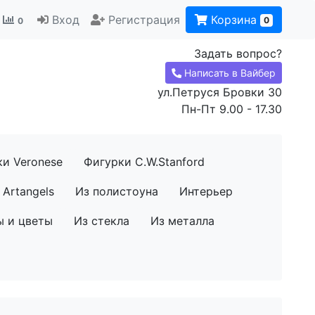
Вход
Регистрация
Корзина
0
0
Задать вопрос?
Написать в Вайбер
ул.Петруся Бровки 30
Пн-Пт 9.00 - 17.30
ки Veronese
Фигурки C.W.Stanford
Artangels
Из полистоуна
Интерьер
ы и цветы
Из стекла
Из металла