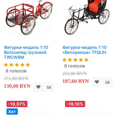
Фигурка-модель 1:10
Фигурка-модель 1:10
Велосипед грузовой
«Велорикша» TFQLIH
TWCW8M
9 голосов
6 голосов
231,80 BYN
171,80 BYN
187,60 BYN
139,00 BYN
-19,07%
-19,10%
Хит