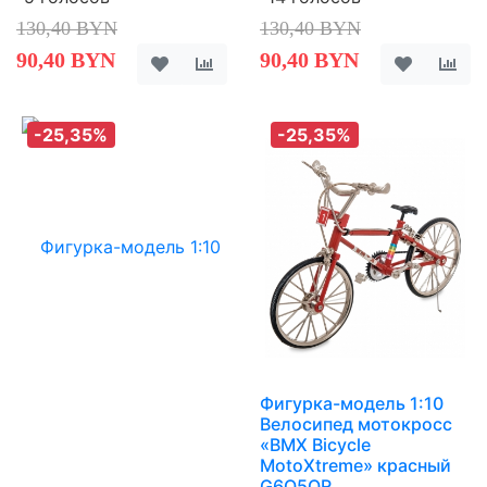
130,40 BYN
130,40 BYN
90,40 BYN
90,40 BYN
-25,35%
-25,35%
Фигурка-модель 1:10
Велосипед мотокросс
«BMX Bicycle
MotoXtreme» красный
G6O5QR