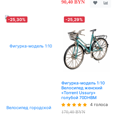
90,40 BYN
-25,30%
-25,29%
Фигурка-модель 1:10
Велосипед женский
«Torrent Ussury»
голубой 70DHBM
4 голоса
170,40 BYN