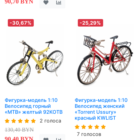
90,70 BYN
-30,67%
-25,29%
Фигурка-модель 1:10
Фигурка-модель 1:10
Велосипед горный
Велосипед женский
«MTB» желтый 92KOTB
«Torrent Ussury»
красный KWLIST
2 голоса
130,40 BYN
7 голосов
90,40 BYN