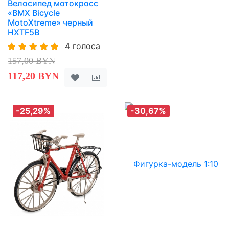
Велосипед мотокросс
«BMX Bicycle
MotoXtreme» черный
HXTF5B
4 голоса
157,00 BYN
117,20 BYN
-25,29%
-30,67%