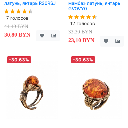
латунь, янтарь R20RSJ
мамба» латунь, янтарь
GVOVY0
7 голосов
12 голосов
44,40 BYN
33,30 BYN
30,80 BYN
23,10 BYN
-30,63%
-30,63%