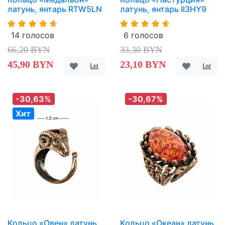
латунь, янтарь RTW5LN
латунь, янтарь II3HY9
14 голосов
6 голосов
66,20 BYN
33,30 BYN
45,90 BYN
23,10 BYN
-30,63%
-30,67%
Хит
Кольцо «Овен» латунь,
Кольцо «Океан» латунь,