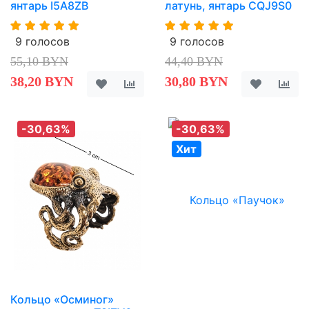
янтарь I5A8ZB
латунь, янтарь CQJ9S0
9 голосов
9 голосов
55,10 BYN
44,40 BYN
38,20 BYN
30,80 BYN
-30,63%
-30,63%
Хит
Кольцо «Осминог»