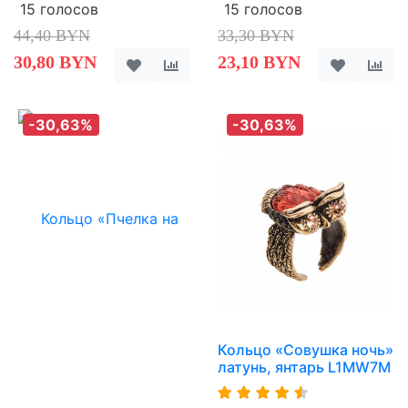
15 голосов
15 голосов
44,40 BYN
33,30 BYN
30,80 BYN
23,10 BYN
-30,63%
-30,63%
Кольцо «Совушка ночь»
латунь, янтарь L1MW7M