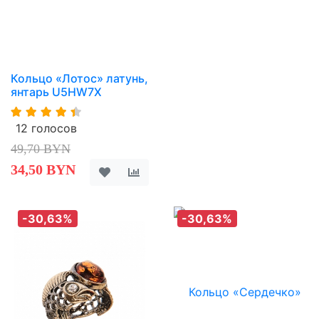
Кольцо «Лотос» латунь,
янтарь U5HW7X
12 голосов
49,70 BYN
34,50 BYN
-30,63%
-30,63%