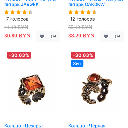
янтарь JA9GEK
янтарь QAK0KW
7 голосов
12 голосов
44,40 BYN
55,10 BYN
30,80 BYN
38,20 BYN
-30,63%
-30,63%
Хит
Кольцо «Цезарь»
Кольцо «Черная