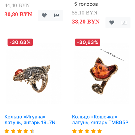
5 голосов
44,40 BYN
55,10 BYN
30,80 BYN
38,20 BYN
-30,63%
-30,63%
Кольцо «Игуана»
Кольцо «Кошечка»
латунь, янтарь 19L7NI
латунь, янтарь TMBG5P