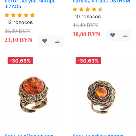
лето» латунь, янтарь
латунь, янтарь OS7HKM
JIZAO5
10 голосов
12 голосов
44,40 BYN
33,30 BYN
30,80 BYN
23,10 BYN
-30,66%
-30,63%
Кольцо «Медальон»
Кольцо «Настурция»