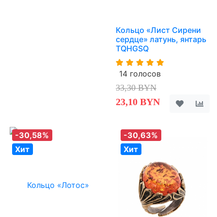
Кольцо «Лист Сирени
сердце» латунь, янтарь
TQHGSQ
14 голосов
33,30 BYN
23,10 BYN
-30,58%
-30,63%
Хит
Хит