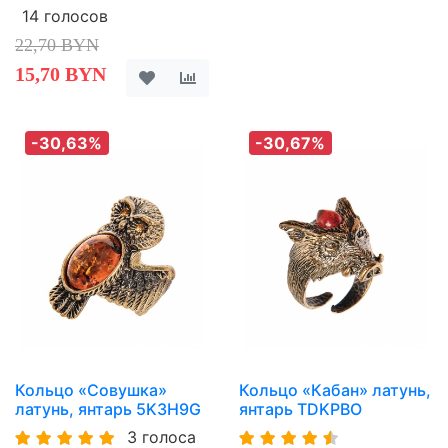
14 голосов
22,70 BYN
15,70 BYN
-30,63%
-30,67%
Кольцо «Совушка»
Кольцо «Кабан» латунь,
латунь, янтарь 5K3H9G
янтарь TDKPBO
3 голоса