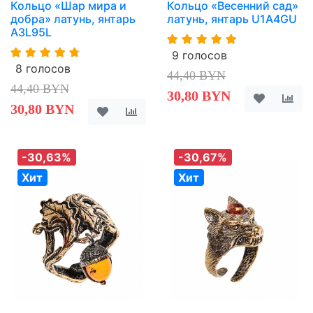
Кольцо «Шар мира и
Кольцо «Весенний сад»
добра» латунь, янтарь
латунь, янтарь U1A4GU
A3L95L
9 голосов
8 голосов
44,40 BYN
44,40 BYN
30,80 BYN
30,80 BYN
-30,63%
-30,67%
Хит
Хит