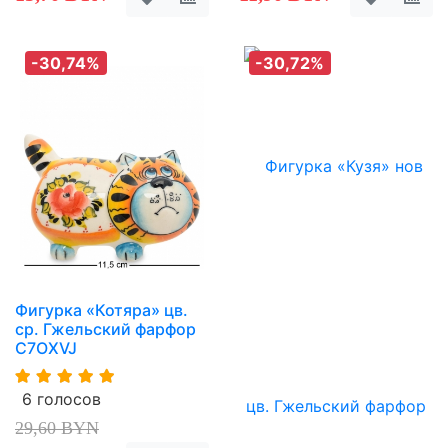
-30,74%
-30,72%
Фигурка «Котяра» цв.
ср. Гжельский фарфор
C7OXVJ
6 голосов
29,60 BYN