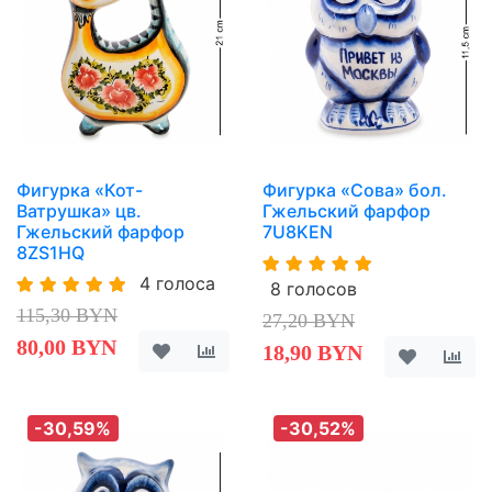
Фигурка «Кот-
Фигурка «Сова» бол.
Ватрушка» цв.
Гжельский фарфор
Гжельский фарфор
7U8KEN
8ZS1HQ
4 голоса
8 голосов
115,30 BYN
27,20 BYN
80,00 BYN
18,90 BYN
-30,59%
-30,52%