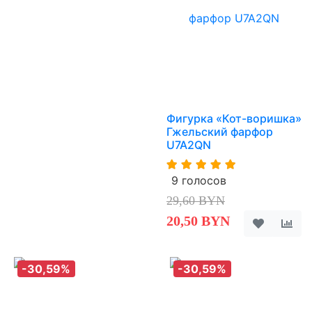
Фигурка «Кот-воришка»
Гжельский фарфор
U7A2QN
9 голосов
29,60 BYN
20,50 BYN
-30,59%
-30,59%