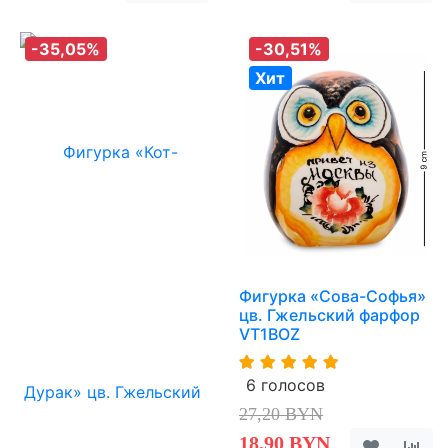
-35,05%
-30,51%
Хит
Фигурка «Сова-Софья»
цв. Гжельский фарфор
VT1BOZ
6 голосов
27,20 BYN
18,90 BYN