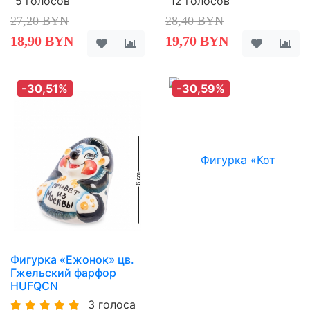
5 голосов
12 голосов
27,20 BYN
28,40 BYN
18,90 BYN
19,70 BYN
-30,51%
-30,59%
Фигурка «Ежонок» цв.
Гжельский фарфор
HUFQCN
3 голоса