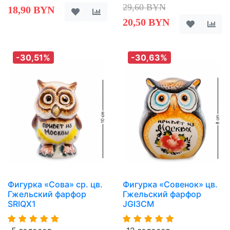
29,60 BYN
18,90 BYN
20,50 BYN
-30,51%
-30,63%
Фигурка «Сова» ср. цв.
Фигурка «Совенок» цв.
Гжельский фарфор
Гжельский фарфор
SRIQX1
JGI3CM