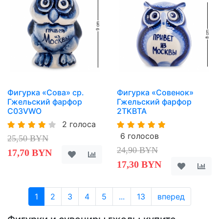
Фигурка «Сова» ср.
Фигурка «Совенок»
Гжельский фарфор
Гжельский фарфор
C03VWO
2TKBTA
2 голоса
6 голосов
25,50 BYN
24,90 BYN
17,70 BYN
17,30 BYN
1
2
3
4
5
...
13
вперед