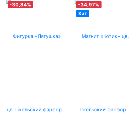
-30,84%
-34,97%
Хит