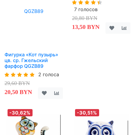
7 голосов
20,80 BYN
13,50 BYN
Фигурка «Кот пузырь»
цв. ср. Гжельский
фарфор QGZB89
2 голоса
29,60 BYN
20,50 BYN
-30,62%
-30,51%