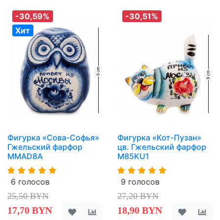
-30,59%
-30,51%
Хит
Фигурка «Сова-Софья»
Фигурка «Кот-Пузан»
Гжельский фарфор
цв. Гжельский фарфор
MMAD8A
M85KU1
6 голосов
9 голосов
25,50 BYN
27,20 BYN
17,70 BYN
18,90 BYN