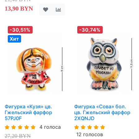
13,90 BYN
-30,51%
-30,74%
Хит
Фигурка «Кузя» цв.
Фигурка «Сова» бол.
Гжельский фарфор
цв. Гжельский фарфор
57PJ0F
2XQNJD
4 голоса
12 голосов
27,20 BYN