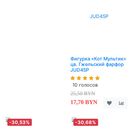
Фигурка «Кот Мультик»
цв. Гжельский фарфор
JUD4SP
10 голосов
25,50 BYN
17,70 BYN
-30,53%
-30,68%