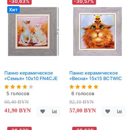
-30,63%
-30,57%
Хит
Панно керамическое
Панно керамическое
«Семья» 10х10 FN4CJE
«Весна» 15х15 BCTWIC
5 голосов
6 голосов
60,40 BYN
82,10 BYN
41,90 BYN
57,00 BYN