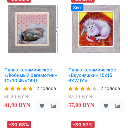
Хит
Панно керамическое
Панно керамическое
«Любимый бегемотик»
«Вкусняшки» 15х15
10х10 4NVO9U
6XWJYV
2 голоса
2 голоса
60,40 BYN
82,10 BYN
41,90 BYN
57,00 BYN
-30,63%
-30,57%