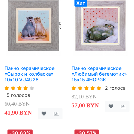
Хит
Панно керамическое
Панно керамическое
«Сырок и колбаска»
«Любимый бегемотик»
10х10 VU4U28
15х15 4HOPGK
2 голоса
5 голосов
82,10 BYN
60,40 BYN
57,00 BYN
41,90 BYN
-30,63%
-30,57%