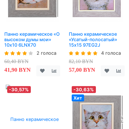
Панно керамическое «О
Панно керамическое
высоком думы мои»
«Усатый-полосатый»
10х10 6LNX70
15х15 97EG2J
2 голоса
4 голоса
60,40 BYN
82,10 BYN
41,90 BYN
57,00 BYN
-30,57%
-30,63%
Хит