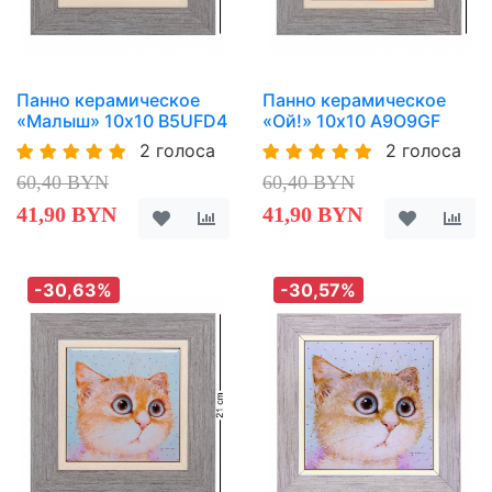
Панно керамическое
Панно керамическое
«Малыш» 10х10 B5UFD4
«Ой!» 10х10 A9O9GF
2 голоса
2 голоса
60,40 BYN
60,40 BYN
41,90 BYN
41,90 BYN
-30,63%
-30,57%