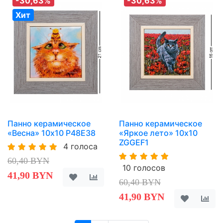
-30,63%
-30,63%
Хит
Панно керамическое
Панно керамическое
«Весна» 10х10 P48E38
«Яркое лето» 10х10
ZGGEF1
4 голоса
60,40 BYN
10 голосов
41,90 BYN
60,40 BYN
41,90 BYN