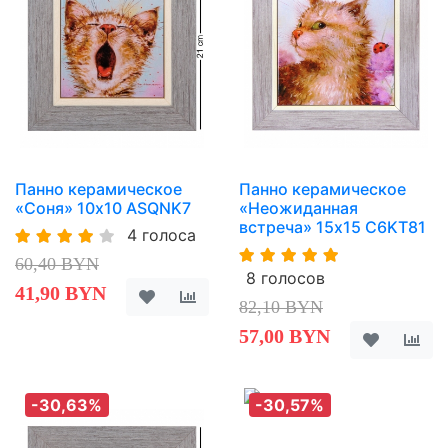
Панно керамическое
Панно керамическое
«Соня» 10х10 ASQNK7
«Неожиданная
встреча» 15х15 C6KT81
4 голоса
60,40 BYN
8 голосов
41,90 BYN
82,10 BYN
57,00 BYN
-30,63%
-30,57%