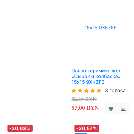
Панно керамическое
«Сырок и колбаска»
15х15 9XKZF6
3 голоса
82,10 BYN
57,00 BYN
-30,63%
-30,57%