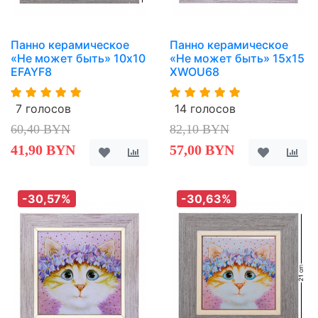
Панно керамическое
Панно керамическое
«Не может быть» 10х10
«Не может быть» 15х15
EFAYF8
XWOU68
7 голосов
14 голосов
60,40 BYN
82,10 BYN
41,90 BYN
57,00 BYN
-30,57%
-30,63%