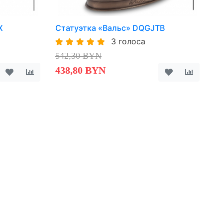
X
Статуэтка «Вальс» DQGJTB
3 голоса
542,30 BYN
438,80 BYN