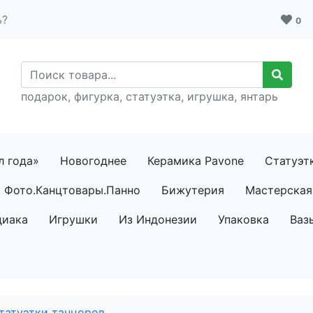
ь?
0
подарок, фигурка, статуэтка, игрушка, янтарь
л года»
Новогоднее
Керамика Pavone
Статуэт
Фото.Канцтовары.Панно
Бижутерия
Мастерская 
диака
Игрушки
Из Индонезии
Упаковка
Ваз
татуэтки танцоров