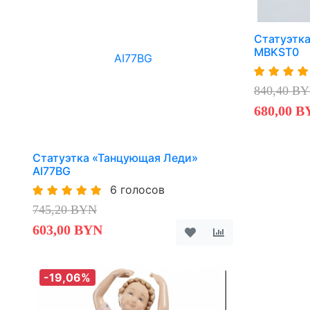
Статуэтк
MBKST0
840,40 B
680,00 B
Статуэтка «Танцующая Леди»
AI77BG
6 голосов
745,20 BYN
603,00 BYN
-19,06%