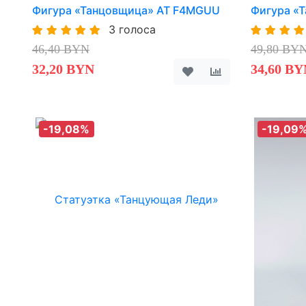
Фигура «Танцовщица» AT F4MGUU
Фигура «
3 голоса
46,40 BYN
49,80 BY
32,20 BYN
34,60 BY
-19,08%
-19,09