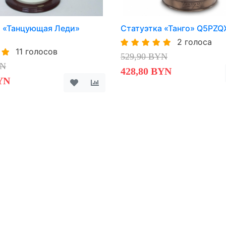
а «Танцующая Леди»
Статуэтка «Танго» Q5PZQ
2 голоса
11 голосов
529,90 BYN
YN
428,80 BYN
YN