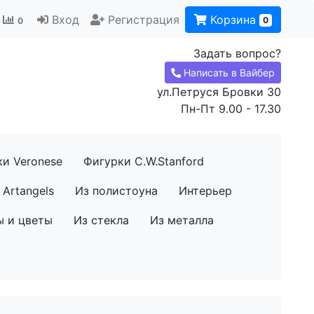
Вход
Регистрация
Корзина
0
0
Задать вопрос?
Написать в Вайбер
ул.Петруся Бровки 30
Пн-Пт 9.00 - 17.30
ки Veronese
Фигурки C.W.Stanford
Artangels
Из полистоуна
Интерьер
ы и цветы
Из стекла
Из металла