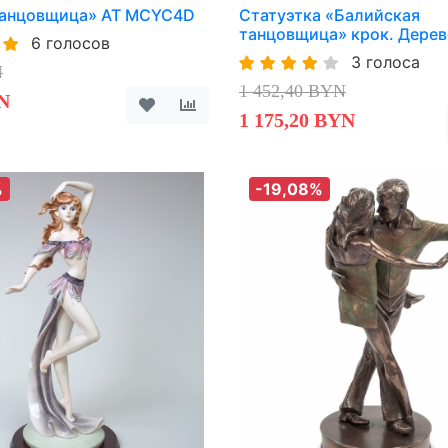
Танцовщица» AT MCYC4D
Статуэтка «Балийская
танцовщица» крок. Дере
6 голосов
3 голоса
N
1 452,40 BYN
N
1 175,20 BYN
%
-19,08%