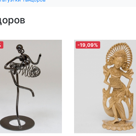
цоров
%
-19,09%