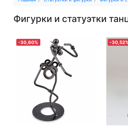
Фигурки и статуэтки тан
-30,60%
-30,52