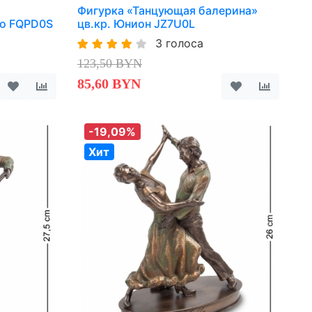
Фигурка «Танцующая балерина»
во FQPD0S
цв.кр. Юнион JZ7U0L
3 голоса
123,50 BYN
85,60 BYN
-19,09%
Хит