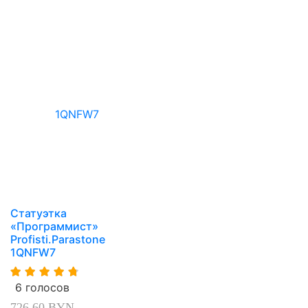
Статуэтка
«Программист»
Profisti.Parastone
1QNFW7
6 голосов
726,60 BYN