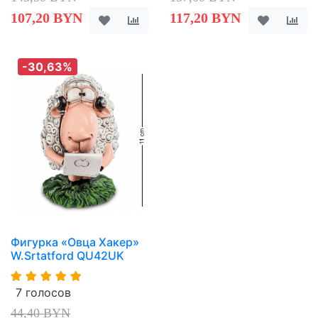
107,20 BYN
117,20 BYN
-30,63%
Фигурка «Овца Хакер»
W.Srtatford QU42UK
7 голосов
44,40 BYN