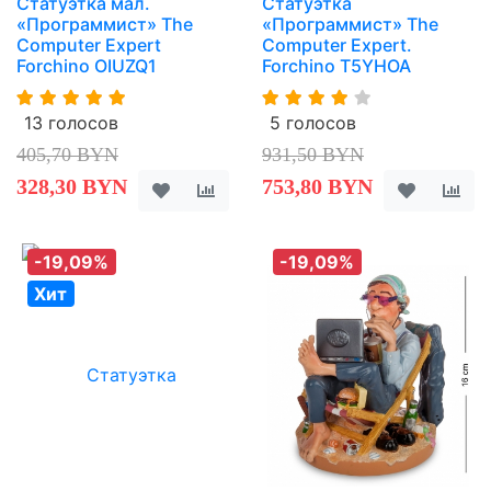
Статуэтка мал.
Статуэтка
«Программист» The
«Программист» The
Computer Expert
Computer Expert.
Forchino OIUZQ1
Forchino T5YHOA
13 голосов
5 голосов
405,70 BYN
931,50 BYN
328,30 BYN
753,80 BYN
-19,09%
-19,09%
Хит