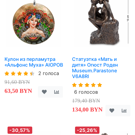
Кулон из перламутра
Статуэтка «Мать и
«Альфонс Муха» AIOPOB
дитя» Огюст Роден
Museum.Parastone
2 голоса
V6A8RI
91,60 BYN
63,50 BYN
6 голосов
179,40 BYN
134,00 BYN
-30,57%
-25,26%