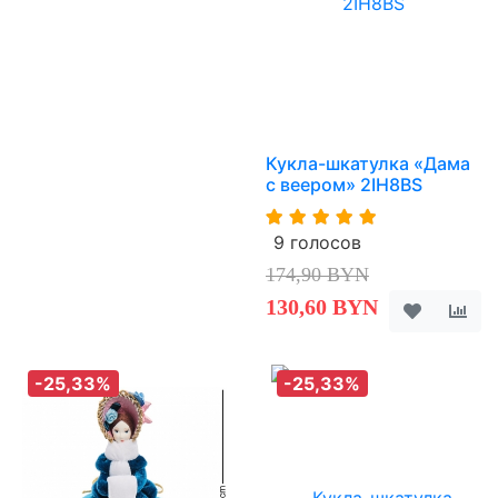
Кукла-шкатулка «Дама
с веером» 2IH8BS
9 голосов
174,90 BYN
130,60 BYN
-25,33%
-25,33%