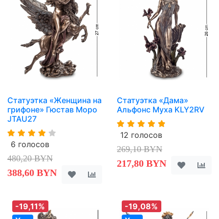
Статуэтка «Женщина на
Статуэтка «Дама»
грифоне» Гюстав Моро
Альфонс Муха KLY2RV
JTAU27
12 голосов
6 голосов
269,10 BYN
480,20 BYN
217,80 BYN
388,60 BYN
-19,11%
-19,08%