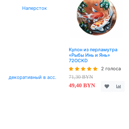
Кулон из перламутра
«Рыбы Инь и Янь»
72OCKD
2 голоса
71,30 BYN
49,40 BYN