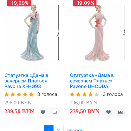
-19,09%
-19,09%
Статуэтка «Дама в
Статуэтка «Дама в
вечернем Платье»
вечернем Платье»
Pavone XFHG93
Pavone UHCQDA
3 голоса
3 голоса
296,00 BYN
296,00 BYN
239,50 BYN
239,50 BYN
1
2
вперед