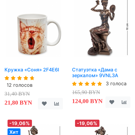
Кружка «Соня» 2F4E6I
Статуэтка «Дама с
зеркалом» 9VNL3A
3 голоса
12 голосов
165,90 BYN
31,40 BYN
124,00 BYN
21,80 BYN
-19,06%
-19,06%
Хит