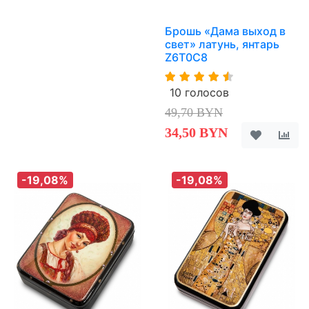
Брошь «Дама выход в
свет» латунь, янтарь
Z6T0C8
10 голосов
49,70 BYN
34,50 BYN
-19,08%
-19,08%