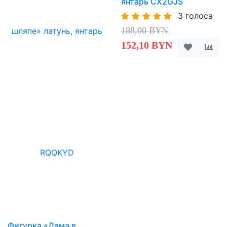
янтарь CX2GJS
3 голоса
188,00 BYN
152,10 BYN
Фигурка «Дама в