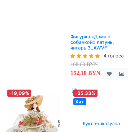
Фигурка «Дама с
собачкой» латунь,
янтарь 3LAWVF
4 голоса
188,00 BYN
152,10 BYN
-19,09%
-25,33%
Хит