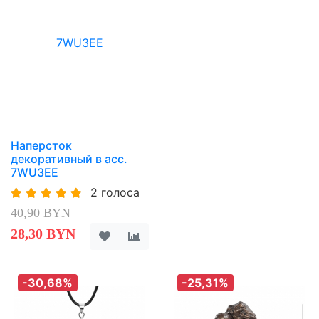
Наперсток
декоративный в асс.
7WU3EE
2 голоса
40,90 BYN
28,30 BYN
-30,68%
-25,31%