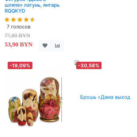
шляпе» латунь, янтарь
RQQKYD
7 голосов
77,80 BYN
53,90 BYN
-19,09%
-30,58%