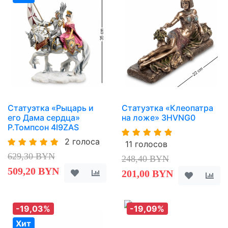
Статуэтка «Рыцарь и
Статуэтка «Клеопатра
его Дама сердца»
на ложе» 3HVNG0
Р.Томпсон 4I9ZAS
2 голоса
11 голосов
629,30 BYN
248,40 BYN
509,20 BYN
201,00 BYN
-19,03%
-19,09%
Хит