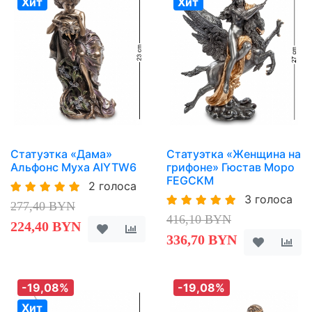
Хит
Хит
Статуэтка «Дама»
Статуэтка «Женщина на
Альфонс Муха AIYTW6
грифоне» Гюстав Моро
FEGCKM
2 голоса
3 голоса
277,40 BYN
416,10 BYN
224,40 BYN
336,70 BYN
-19,08%
-19,08%
Хит