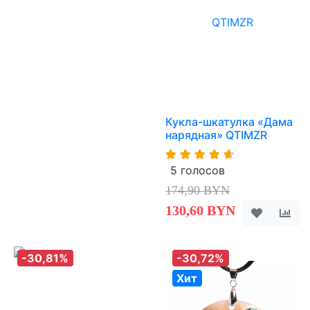
Кукла-шкатулка «Дама
нарядная» QTIMZR
5 голосов
174,90 BYN
130,60 BYN
-30,81%
-30,72%
Хит