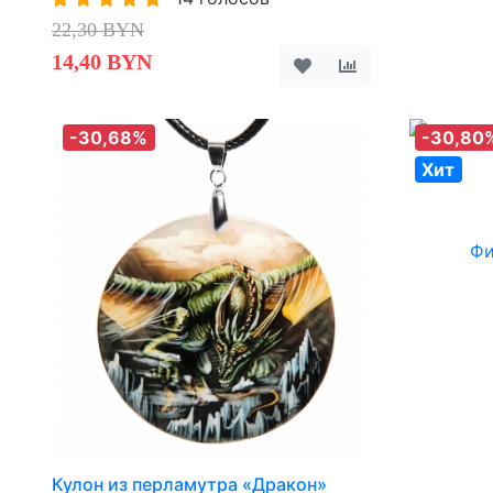
22,30 BYN
14,40 BYN
-30,68%
-30,80
Хит
Кулон из перламутра «Дракон»