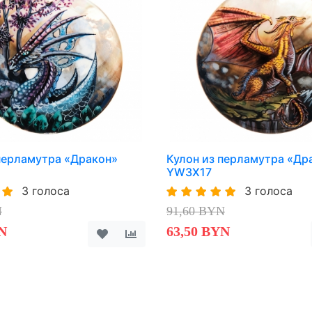
перламутра «Дракон»
Кулон из перламутра «Др
YW3X17
3 голоса
3 голоса
N
91,60 BYN
N
63,50 BYN