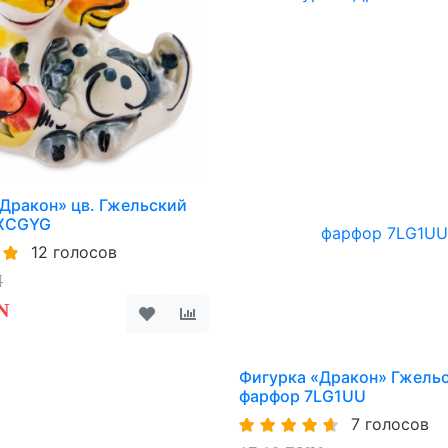
Дракон» цв. Гжельский
EXCGYG
12 голосов
N
N
Фигурка «Дракон» Гжель
фарфор 7LG1UU
7 голосов