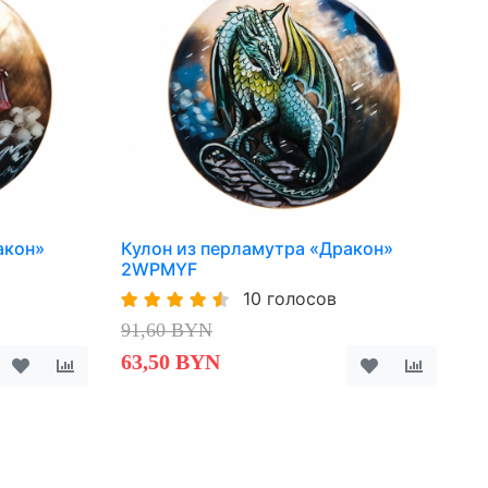
акон»
Кулон из перламутра «Дракон»
2WPMYF
10 голосов
91,60 BYN
63,50 BYN