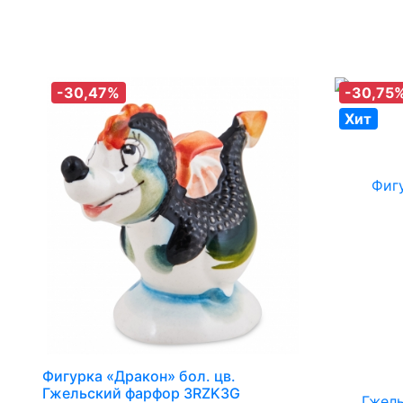
-30,47%
-30,75
Хит
Фигурка «Дракон» бол. цв.
Гжельский фарфор 3RZK3G