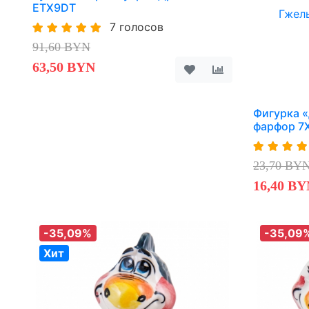
ETX9DT
7 голосов
91,60 BYN
63,50 BYN
Фигурка «
фарфор 7
23,70 BY
16,40 BY
-35,09%
-35,09
Хит