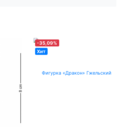
-35,09%
Хит