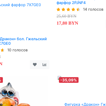
фарфор 2PJNF4
14 голосов
25,60 BYN
17,80 BYN
Дракон» бол. Гжельский
X7GE0
10 голосов
N
N
%
-35,09%