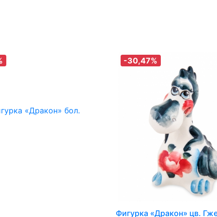
%
-30,47%
Фигурка «Дракон» цв. Гж