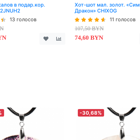
алов в подар.кор.
Хот-шот мал. золот. «Сим
 2JNUH2
Дракон» CHIXOG
13 голосов
11 голосов
YN
107,50 BYN
YN
74,60 BYN
%
-30,68%