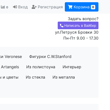
Вход
Регистрация
Корзина
0
0
Задать вопрос?
Написать в Вайбер
ул.Петруся Бровки 30
Пн-Пт 9.00 - 17.30
ки Veronese
Фигурки C.W.Stanford
Artangels
Из полистоуна
Интерьер
ы и цветы
Из стекла
Из металла