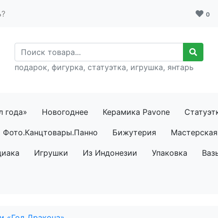
ь?
0
подарок, фигурка, статуэтка, игрушка, янтарь
л года»
Новогоднее
Керамика Pavone
Статуэт
Фото.Канцтовары.Панно
Бижутерия
Мастерская 
диака
Игрушки
Из Индонезии
Упаковка
Ваз
и «Год Дракона»