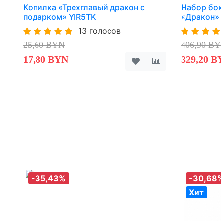
Копилка «Трехглавый дракон с
Набор бок
подарком» YIR5TK
«Дракон»
13 голосов
25,60 BYN
406,90 B
17,80 BYN
329,20 B
-35,43%
-30,68
Хит