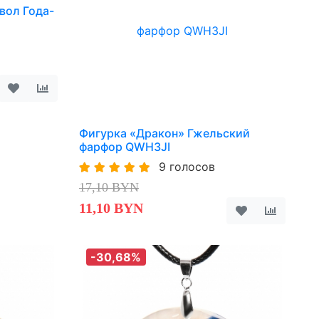
вол Года-
Фигурка «Дракон» Гжельский
фарфор QWH3JI
9 голосов
17,10 BYN
11,10 BYN
-30,68%