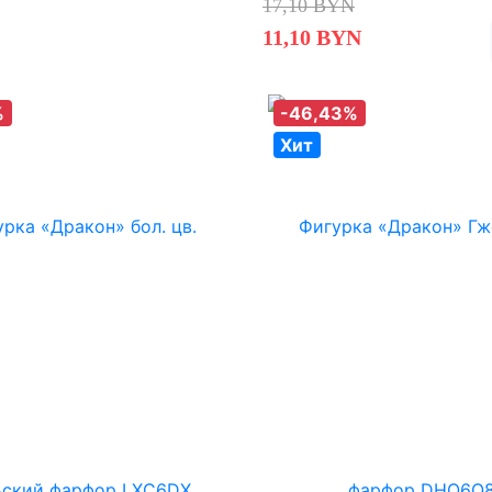
17,10 BYN
11,10 BYN
%
-46,43%
Хит