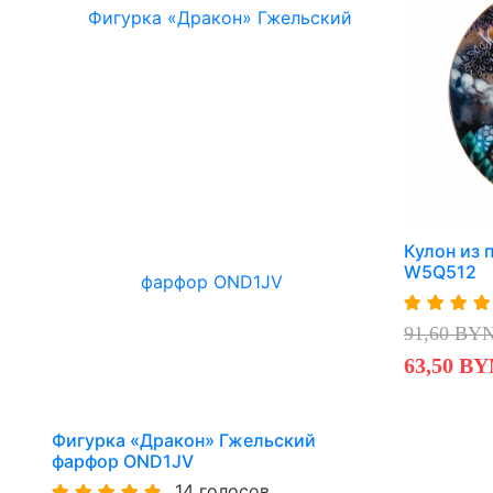
Кулон из 
W5Q512
91,60 BY
63,50 BY
Фигурка «Дракон» Гжельский
фарфор OND1JV
14 голосов