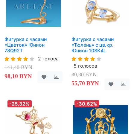
Фигурка с часами
Фигурка с часами
«Цветок» Юнион
«Тюлень» с цв.кр.
78Q92T
Юнион 10SK4L
2 голоса
5 голосов
141,40 BYN
80,30 BYN
98,10 BYN
55,70 BYN
-25,32%
-30,62%