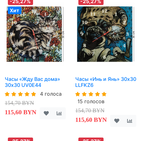
-25,27%
-25,27%
Хит
Часы «Жду Вас дома»
Часы «Инь и Янь» 30х30
30х30 UV0E44
LLFKZ6
4 голоса
15 голосов
154,70 BYN
154,70 BYN
115,60 BYN
115,60 BYN