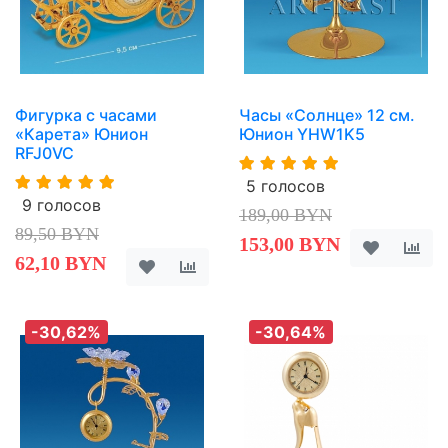
Фигурка с часами
Часы «Солнце» 12 см.
«Карета» Юнион
Юнион YHW1K5
RFJ0VC
5 голосов
9 голосов
189,00 BYN
89,50 BYN
153,00 BYN
62,10 BYN
-30,62%
-30,64%