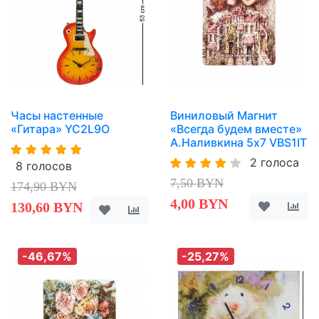
Часы настенные
Виниловый Магнит
«Гитара» YC2L9O
«Всегда будем вместе»
А.Наливкина 5х7 VBS1IT
2 голоса
8 голосов
7,50 BYN
174,90 BYN
4,00 BYN
130,60 BYN
-46,67%
-25,27%