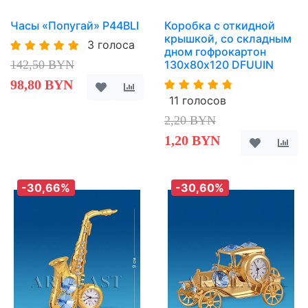
Часы «Попугай» P44BLI
Коробка с откидной
крышкой, со складным
3 голоса
дном гофрокартон
142,50 BYN
130х80х120 DFUUIN
98,80 BYN
11 голосов
2,20 BYN
1,20 BYN
-30,66%
-30,60%