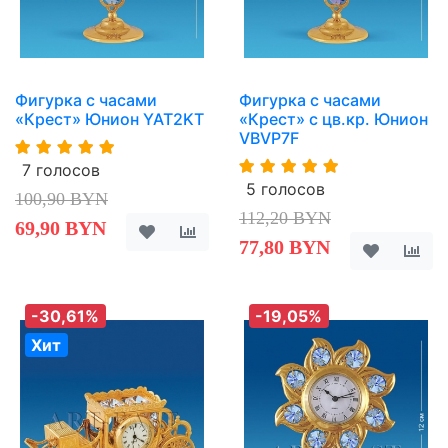
Фигурка с часами
Фигурка с часами
«Крест» Юнион YAT2KT
«Крест» с цв.кр. Юнион
VBVP7F
7 голосов
5 голосов
100,90 BYN
112,20 BYN
69,90 BYN
77,80 BYN
-30,61%
-19,05%
Хит