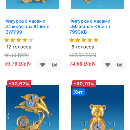
Фигурка с часами
Фигурка с часами
«Саксофон» Юнион
«Машина» Юнион
I3WY99
7993KB
12 голосов
6 голосов
86,10 BYN
107,50 BYN
59,70 BYN
74,60 BYN
-30,62%
-30,70%
Хит