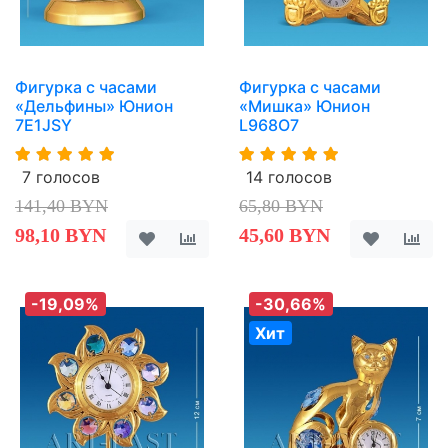
Фигурка с часами
Фигурка с часами
«Дельфины» Юнион
«Мишка» Юнион
7E1JSY
L968O7
7 голосов
14 голосов
141,40 BYN
65,80 BYN
98,10 BYN
45,60 BYN
-19,09%
-30,66%
Хит