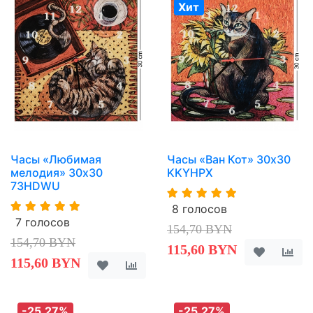
Хит
Часы «Любимая
Часы «Ван Кот» 30х30
мелодия» 30х30
KKYHPX
73HDWU
8 голосов
7 голосов
154,70 BYN
154,70 BYN
115,60 BYN
115,60 BYN
-25,27%
-25,27%