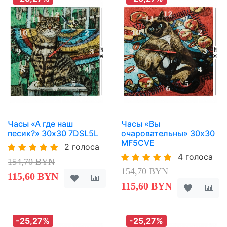
Часы «А где наш
Часы «Вы
песик?» 30х30 7DSL5L
очаровательны» 30х30
MF5CVE
2 голоса
4 голоса
154,70 BYN
154,70 BYN
115,60 BYN
115,60 BYN
-25,27%
-25,27%