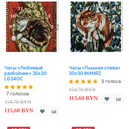
Часы «Любимый
Часы «Пышная слива»
разбойник» 30х30
30х30 INANRZ
LG34OC
3 голоса
154,70 BYN
7 голосов
115,60 BYN
154,70 BYN
115,60 BYN