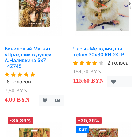
Виниловый Магнит
Часы «Мелодия для
«Праздник в душе»
тебя» 30х30 RNDXLP
А.Наливкина 5х7
2 голоса
14Z745
154,70 BYN
115,60 BYN
6 голосов
7,50 BYN
4,00 BYN
-35,36%
-35,36%
Хит