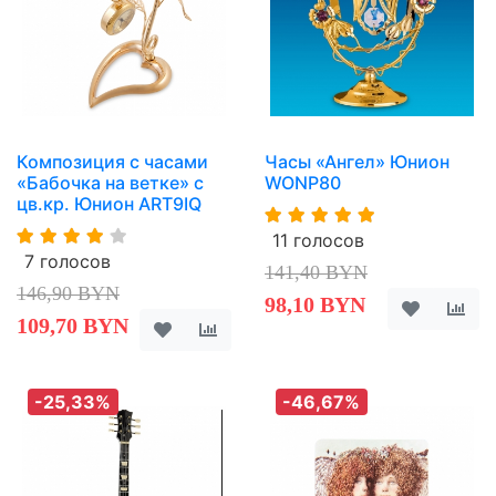
Композиция с часами
Часы «Ангел» Юнион
«Бабочка на ветке» с
WONP80
цв.кр. Юнион ART9IQ
11 голосов
7 голосов
141,40 BYN
146,90 BYN
98,10 BYN
109,70 BYN
-25,33%
-46,67%