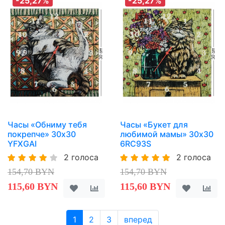
-25,27%
-25,27%
Часы «Обниму тебя
Часы «Букет для
покрепче» 30х30
любимой мамы» 30х30
YFXGAI
6RC93S
2 голоса
2 голоса
154,70 BYN
154,70 BYN
115,60 BYN
115,60 BYN
1
2
3
вперед