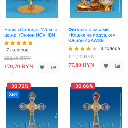
Часы «Солнце» 12см. с
Фигурка с часами
цв.кр. Юнион NOVHBN
«Кошка на подушке»
Юнион 43AW89
3 голоса
7 голосов
112,20 BYN
222,10 BYN
77,80 BYN
179,70 BYN
-30,72%
-30,66%
Хит