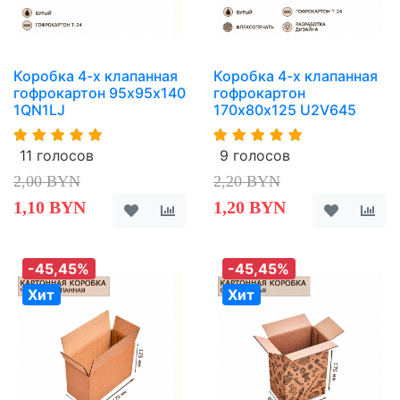
Коробка 4-х клапанная
Коробка 4-х клапанная
гофрокартон 95х95х140
гофрокартон
1QN1LJ
170х80х125 U2V645
11 голосов
9 голосов
2,00 BYN
2,20 BYN
1,10 BYN
1,20 BYN
-45,45%
-45,45%
Хит
Хит