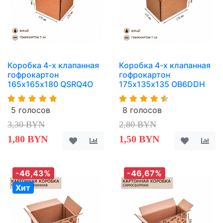
Коробка 4-х клапанная
Коробка 4-х клапанная
гофрокартон
гофрокартон
165х165х180 QSRQ4O
175х135х135 OB6DDH
5 голосов
8 голосов
3,30 BYN
2,80 BYN
1,80 BYN
1,50 BYN
-46,43%
-46,67%
Хит