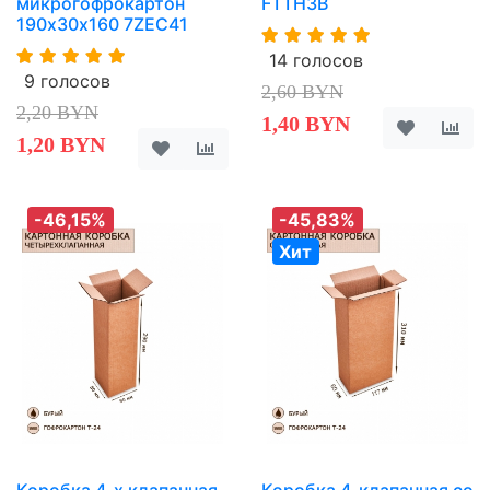
микрогофрокартон
FTTH3B
190х30х160 7ZEC41
14 голосов
9 голосов
2,60 BYN
2,20 BYN
1,40 BYN
1,20 BYN
-46,15%
-45,83%
Хит
Коробка 4-х клапанная
Коробка 4-клапанная со