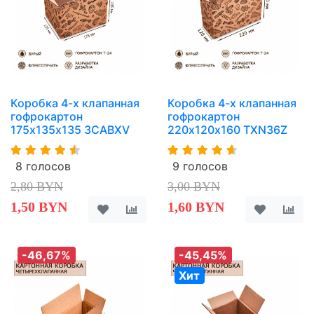
Коробка 4-х клапанная
Коробка 4-х клапанная
гофрокартон
гофрокартон
175х135х135 3CABXV
220х120х160 TXN36Z
8 голосов
9 голосов
2,80 BYN
3,00 BYN
1,50 BYN
1,60 BYN
-46,67%
-45,45%
Хит