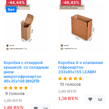
-44,44%
-46,43%
Хит
Коробка с откидной
Коробка 4-х клапанная
крышкой, со складным
гофрокартон
дном
203х85х155 LEABIH
микрогофрокартон
46х35х108 BNQFRI
10 голосов
2,80 BYN
9 голосов
1,50 BYN
1,80 BYN
1,00 BYN