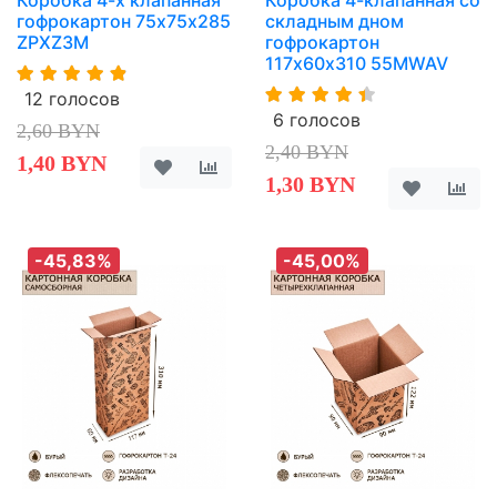
гофрокартон 75х75х285
складным дном
ZPXZ3M
гофрокартон
117х60х310 55MWAV
12 голосов
6 голосов
2,60 BYN
2,40 BYN
1,40 BYN
1,30 BYN
-45,83%
-45,00%