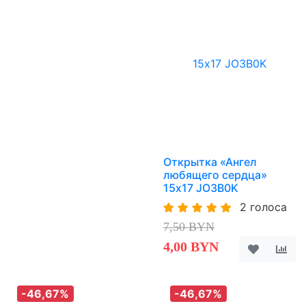
Открытка «Ангел
любящего сердца»
15х17 JO3B0K
2 голоса
7,50 BYN
4,00 BYN
-46,67%
-46,67%