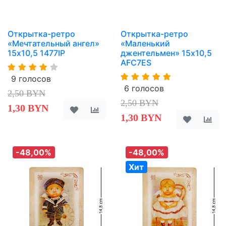
Открытка-ретро
Открытка-ретро
«Мечтательный ангел»
«Маленький
15х10,5 1477IP
джентельмен» 15х10,5
AFC7ES
9 голосов
6 голосов
2,50 BYN
2,50 BYN
1,30 BYN
1,30 BYN
-48,00%
-48,00%
Хит