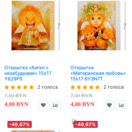
Открытка «Ангел с
Открытка
незабудками» 15х17
«Материнская любовь»
Y629PS
15х17 6Y3N7T
2 голоса
2 голоса
7,50 BYN
7,50 BYN
4,00 BYN
4,00 BYN
-46,67%
-46,67%