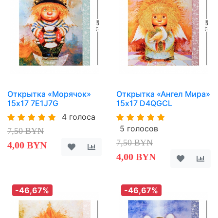
Открытка «Морячок»
Открытка «Ангел Мира»
15х17 7E1J7G
15х17 D4QGCL
4 голоса
5 голосов
7,50 BYN
7,50 BYN
4,00 BYN
4,00 BYN
-46,67%
-46,67%