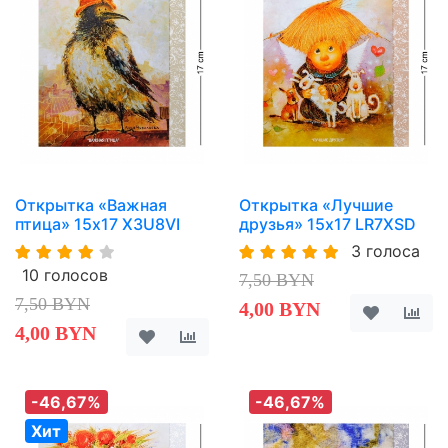
Открытка «Важная
Открытка «Лучшие
птица» 15х17 X3U8VI
друзья» 15х17 LR7XSD
3 голоса
10 голосов
7,50 BYN
7,50 BYN
4,00 BYN
4,00 BYN
-46,67%
-46,67%
Хит