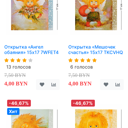
Открытка «Ангел
Открытка «Мешочек
обаяния» 15х17 7WFET4
счастья» 15х17 TKCVHQ
13 голосов
6 голосов
7,50 BYN
7,50 BYN
4,00 BYN
4,00 BYN
-46,67%
-46,67%
Хит