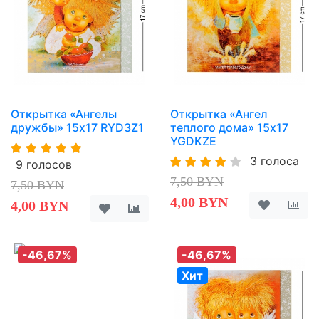
Открытка «Ангелы
Открытка «Ангел
дружбы» 15х17 RYD3Z1
теплого дома» 15х17
YGDKZE
3 голоса
9 голосов
7,50 BYN
7,50 BYN
4,00 BYN
4,00 BYN
-46,67%
-46,67%
Хит