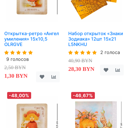
Открытка-ретро «Ангел
Набор открыток «Знаки
умиления» 15х10,5
Зодиака» 12шт 15х21
OLRGVE
L5NKHU
2 голоса
9 голосов
40,90 BYN
2,50 BYN
28,30 BYN
1,30 BYN
-48,00%
-46,67%