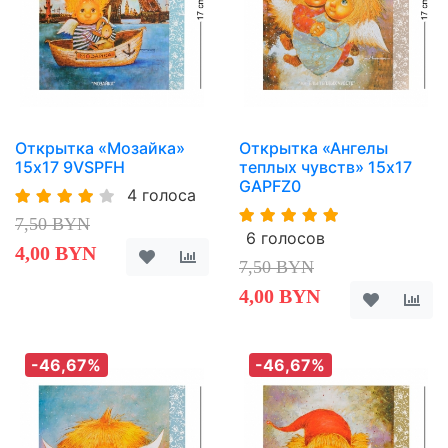
Открытка «Мозайка»
Открытка «Ангелы
15х17 9VSPFH
теплых чувств» 15х17
GAPFZ0
4 голоса
7,50 BYN
6 голосов
4,00 BYN
7,50 BYN
4,00 BYN
-46,67%
-46,67%