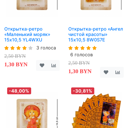
Открытка-ретро
Открытка-ретро «Ангел
«Маленький моряк»
чистой красоты»
15х10,5 YL4WXU
15х10,5 8W0S7E
3 голоса
6 голосов
2,50 BYN
2,50 BYN
1,30 BYN
1,30 BYN
-48,00%
-30,81%