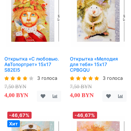
Открытка «С любовью.
Открытка «Мелодия
АвТопортрет» 15х17
для тебя» 15х17
S82EI5
CPBGQU
3 голоса
3 голоса
7,50 BYN
7,50 BYN
4,00 BYN
4,00 BYN
-46,67%
-46,67%
Хит