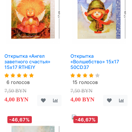
Открытка «Ангел
Открытка
заветного счастья»
«Волшебство» 15х17
15х17 RTHEIY
50CD37
6 голосов
15 голосов
7,50 BYN
7,50 BYN
4,00 BYN
4,00 BYN
-46,67%
-46,67%