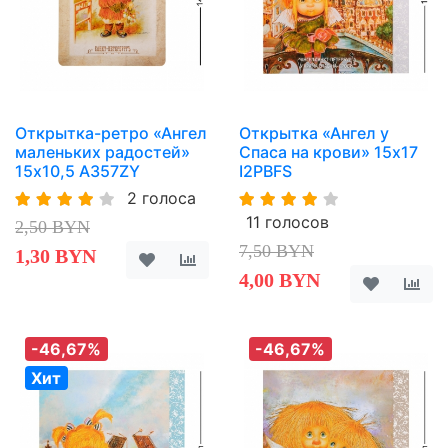
Открытка-ретро «Ангел
Открытка «Ангел у
маленьких радостей»
Спаса на крови» 15х17
15х10,5 A357ZY
I2PBFS
2 голоса
11 голосов
2,50 BYN
7,50 BYN
1,30 BYN
4,00 BYN
-46,67%
-46,67%
Хит