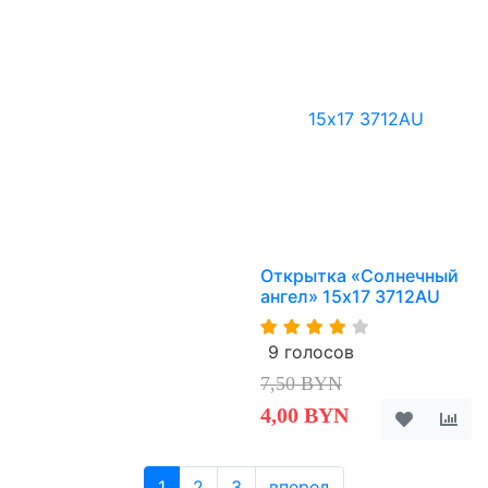
Открытка «Солнечный
ангел» 15х17 3712AU
9 голосов
7,50 BYN
4,00 BYN
1
2
3
вперед