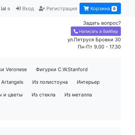
Вход
Регистрация
Корзина
0
0
Задать вопрос?
Написать в Вайбер
ул.Петруся Бровки 30
Пн-Пт 9.00 - 17.30
ки Veronese
Фигурки C.W.Stanford
Artangels
Из полистоуна
Интерьер
ы и цветы
Из стекла
Из металла