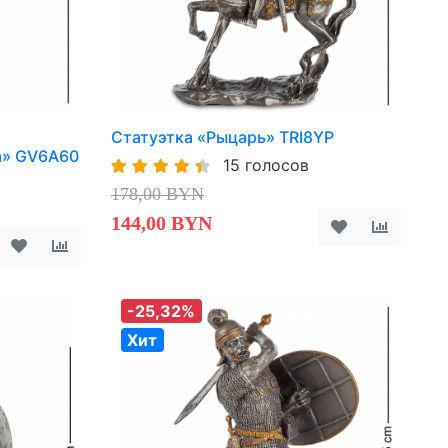
Статуэтка «Рыцарь» TRI8YP
а» GV6A60
15 голосов
178,00 BYN
144,00 BYN
-25,32%
Хит