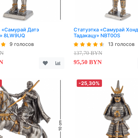
а «Самурай Датэ
Статуэтка «Самурай Хон
» 8LW9UQ
Тадакацу» NBT0OS
9 голосов
13 голосов
YN
137,70 BYN
N
95,50 BYN
-25,30%