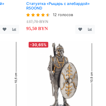
ой»
Статуэтка «Рыцарь с алебардой»
R5OOND
12 голосов
137,70 BYN
95,50 BYN
-30,65%