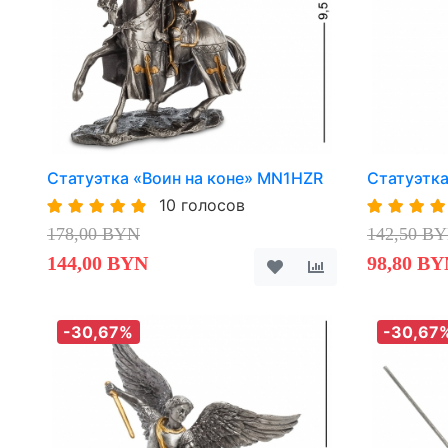
Статуэтка «Воин на коне» MN1HZR
Статуэтк
10 голосов
178,00 BYN
142,50 B
144,00 BYN
98,80 BY
-30,67%
-30,67