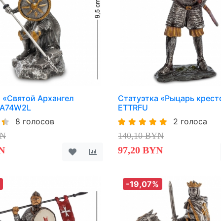
 «Святой Архангел
Статуэтка «Рыцарь крест
 A74W2L
ETTRFU
8 голосов
2 голоса
YN
140,10 BYN
N
97,20 BYN
-19,07%