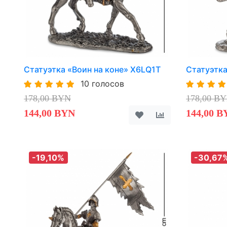
Статуэтка «Воин на коне» X6LQ1T
Статуэтка
10 голосов
178,00 BYN
178,00 B
144,00 BYN
144,00 B
-19,10%
-30,67