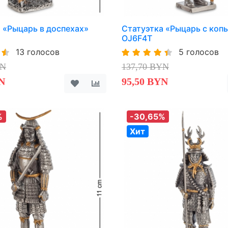
 «Рыцарь в доспехах»
Статуэтка «Рыцарь с коп
OJ6F4T
13 голосов
5 голосов
YN
137,70 BYN
N
95,50 BYN
%
-30,65%
Хит