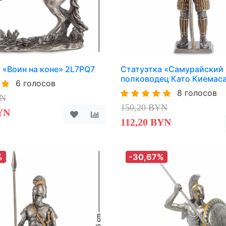
 «Воин на коне» 2L7PQ7
Статуэтка «Самурайский
полководец Като Киемас
6 голосов
8 голосов
YN
150,20 BYN
YN
112,20 BYN
%
-30,67%