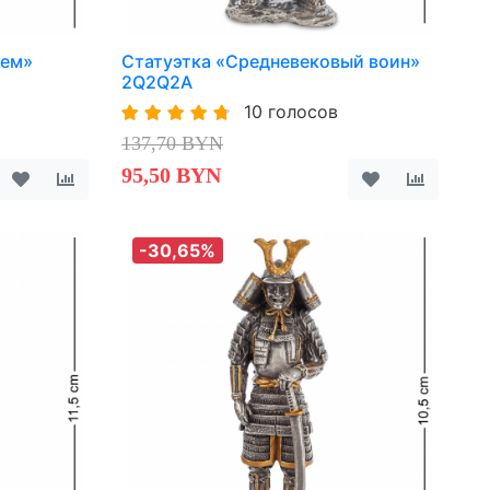
ьем»
Статуэтка «Средневековый воин»
2Q2Q2A
10 голосов
137,70 BYN
95,50 BYN
-30,65%