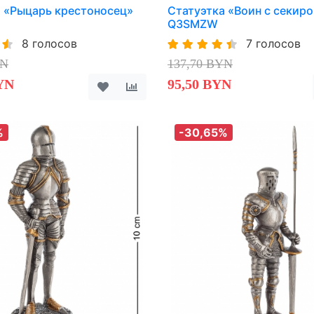
а «Рыцарь крестоносец»
Статуэтка «Воин с секир
Q3SMZW
8 голосов
7 голосов
YN
137,70 BYN
YN
95,50 BYN
%
-30,65%