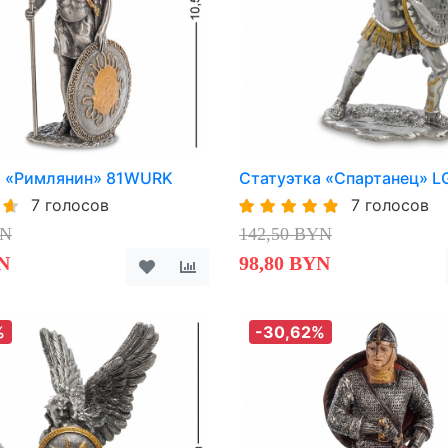
а «Римлянин» 81WURK
Статуэтка «Спартанец» 
7 голосов
7 голосов
YN
142,50 BYN
N
98,80 BYN
%
-30,62%