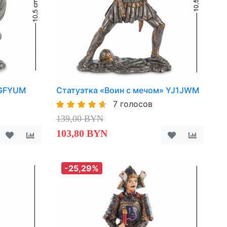
LGFYUM
Статуэтка «Воин с мечом» YJ1JWM
7 голосов
139,00 BYN
103,80 BYN
-25,29%