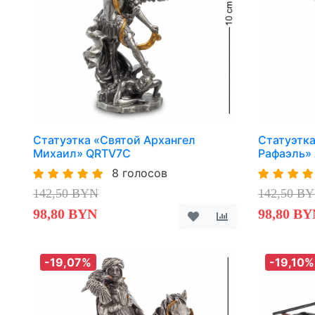
Статуэтка «Святой Архангел
Статуэтка
Михаил» QRTV7C
Рафаэль»
8 голосов
142,50 BYN
142,50 B
98,80 BYN
98,80 BY
-19,07%
-19,10%