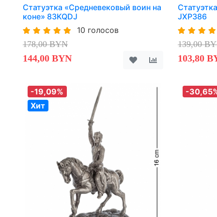
Статуэтка «Средневековый воин на
Статуэтк
коне» 83KQDJ
JXP386
10 голосов
178,00 BYN
139,00 B
144,00 BYN
103,80 B
-19,09%
-30,65
Хит