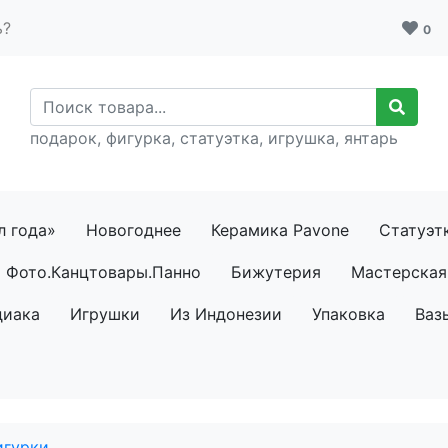
ь?
0
подарок, фигурка, статуэтка, игрушка, янтарь
л года»
Новогоднее
Керамика Pavone
Статуэт
Фото.Канцтовары.Панно
Бижутерия
Мастерская 
диака
Игрушки
Из Индонезии
Упаковка
Ваз
игурки