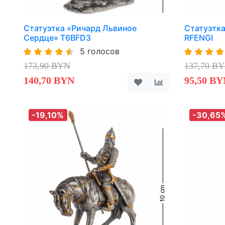
Статуэтка «Ричард Львиное
Статуэтка
Сердце» T6BFD3
RFENGI
5 голосов
173,90 BYN
137,70 B
140,70 BYN
95,50 BY
-19,10%
-30,65