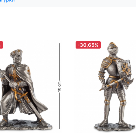
%
-30,65%