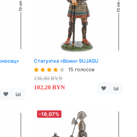
оносец»
Статуэтка «Воин» 9UJASU
15 голосов
136,80 BYN
102,20 BYN
-19,07%