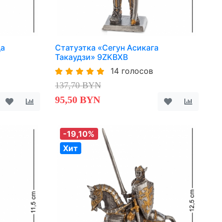
да
Статуэтка «Сегун Асикага
Такаудзи» 9ZKBXB
14 голосов
137,70 BYN
95,50 BYN
-19,10%
Хит