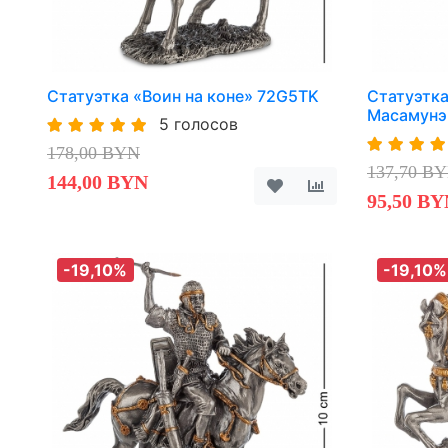
Статуэтка «Воин на коне» 72G5TK
Статуэтк
Масамунэ
5 голосов
178,00 BYN
137,70 B
144,00 BYN
95,50 BY
-19,10%
-19,10%