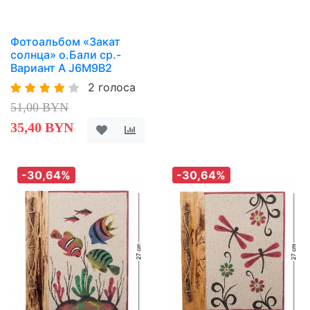
Фотоальбом «Закат
солнца» о.Бали ср.-
Вариант A J6M9B2
2 голоса
51,00 BYN
35,40 BYN
-30,64%
-30,64%