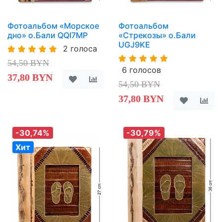
Фотоальбом «Морское
Фотоальбом
дно» о.Бали QQI7MP
«Стрекозы» о.Бали
UGJ9KE
2 голоса
54,50 BYN
6 голосов
37,80 BYN
54,50 BYN
37,80 BYN
-30,74%
-30,79%
Хит