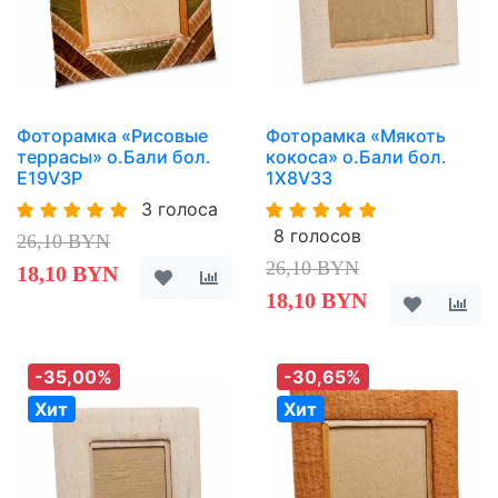
Фоторамка «Рисовые
Фоторамка «Мякоть
террасы» о.Бали бол.
кокоса» о.Бали бол.
E19V3P
1X8V33
3 голоса
8 голосов
26,10 BYN
26,10 BYN
18,10 BYN
18,10 BYN
-35,00%
-30,65%
Хит
Хит