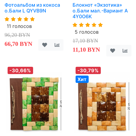
Фотоальбом из кокоса
Блокнот «Экзотика»
о.Бали L QYVB9N
о.Бали мал.-Вариант A
4Y0O6K
11 голосов
5 голосов
96,20 BYN
17,10 BYN
66,70 BYN
11,10 BYN
-30,66%
-30,79%
Хит