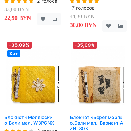
2 голоса
7 голосов
33,00 BYN
44,30 BYN
22,90 BYN
30,80 BYN
-35,09%
-35,09%
Хит
Блокнот «Моллюск»
Блокнот «Берег моря»
о.Бали мал. W3PGNX
о.Бали мал.-Вариант A
ZHL3GK
2 голоса