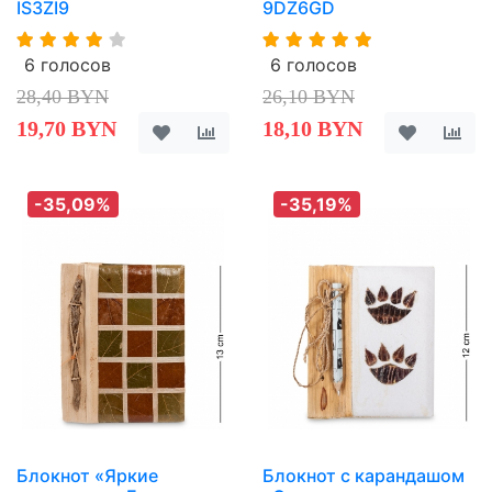
IS3ZI9
9DZ6GD
6 голосов
6 голосов
28,40 BYN
26,10 BYN
19,70 BYN
18,10 BYN
-35,09%
-35,19%
Блокнот «Яркие
Блокнот с карандашом