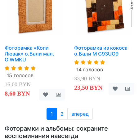
Фоторамка «Копи
Фоторамка из кокоса
Лювак» о.Бали мал.
о.Бали M G93UO9
GIWMKU
14 голосов
15 голосов
33,90 BYN
16,00 BYN
23,50 BYN
8,60 BYN
1
2
вперед
Фоторамки и альбомы: сохраните
воспоминания навсегда