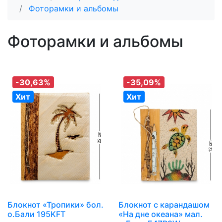
Фоторамки и альбомы
Фоторамки и альбомы
-30,63%
-35,09%
Хит
Хит
Блокнот «Тропики» бол.
Блокнот с карандашом
о.Бали 195KFT
«На дне океана» мал.