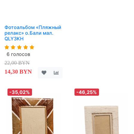
Фотоальбом «Пляжный
релакс» о.Бали мал.
QLY3KH
6 голосов
22,00 BYN
14,30 BYN
-35,02%
-46,25%