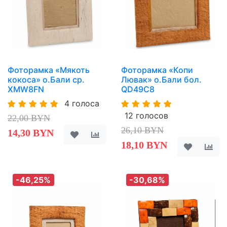
Фоторамка «Мякоть
Фоторамка «Копи
кокоса» о.Бали ср.
Лювак» о.Бали бол.
XMW8FN
QD49C8
4 голоса
12 голосов
22,00 BYN
26,10 BYN
14,30 BYN
18,10 BYN
-46,25%
-30,68%