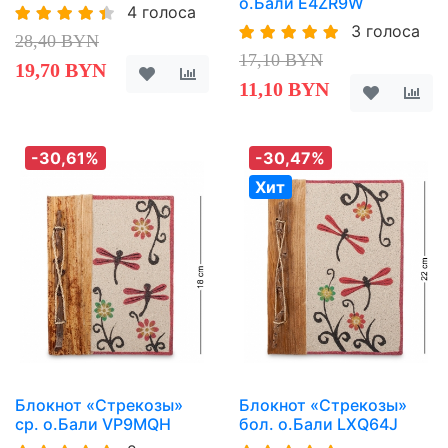
о.Бали E4ZR9W
4 голоса
3 голоса
28,40 BYN
17,10 BYN
19,70 BYN
11,10 BYN
-30,61%
-30,47%
Хит
Блокнот «Стрекозы»
Блокнот «Стрекозы»
ср. о.Бали VP9MQH
бол. о.Бали LXQ64J