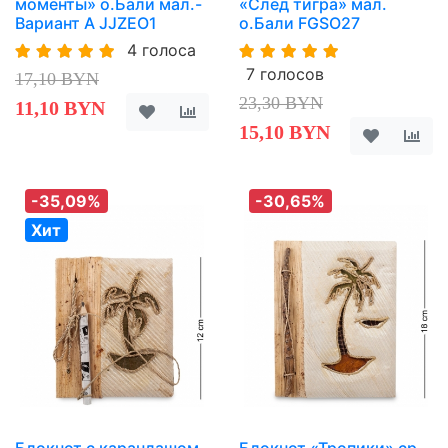
моменты» о.Бали мал.-
«След тигра» мал.
Вариант A JJZEO1
о.Бали FGSO27
4 голоса
7 голосов
17,10 BYN
23,30 BYN
11,10 BYN
15,10 BYN
-35,09%
-30,65%
Хит