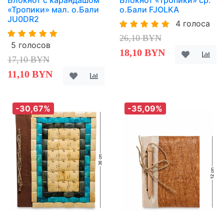
Блокнот с карандашом
Блокнот «Тропики» ср.
«Тропики» мал. о.Бали
о.Бали FJOLKA
JU0DR2
4 голоса
26,10 BYN
5 голосов
18,10 BYN
17,10 BYN
11,10 BYN
-30,67%
-35,09%