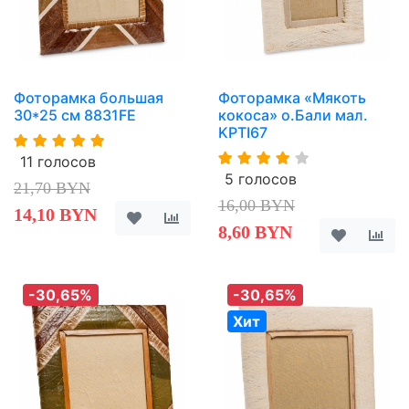
Фоторамка большая
Фоторамка «Мякоть
30*25 см 8831FE
кокоса» о.Бали мал.
KPTI67
11 голосов
5 голосов
21,70 BYN
16,00 BYN
14,10 BYN
8,60 BYN
-30,65%
-30,65%
Хит