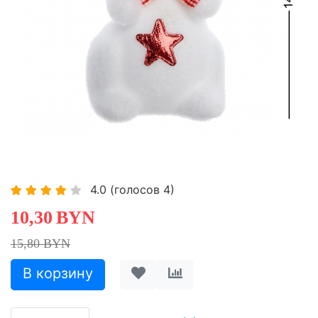
-34,81%
-34,81%
4.0
(голосов
4
)
10,30
BYN
15,80 BYN