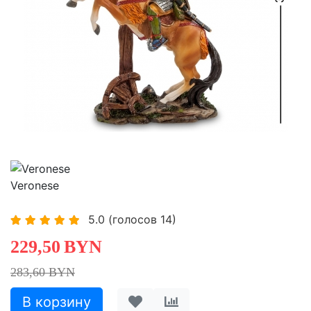
-19,08%
-19,08%
-19,08%
Veronese
5.0
(голосов
14
)
229,50
BYN
283,60 BYN