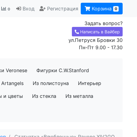
Вход
Регистрация
Корзина
0
0
Задать вопрос?
Написать в Вайбер
ул.Петруся Бровки 30
Пн-Пт 9.00 - 17.30
ки Veronese
Фигурки C.W.Stanford
Artangels
Из полистоуна
Интерьер
ы и цветы
Из стекла
Из металла
фор
Статуэтка «Влюбленные» Pavone XIV2GQ