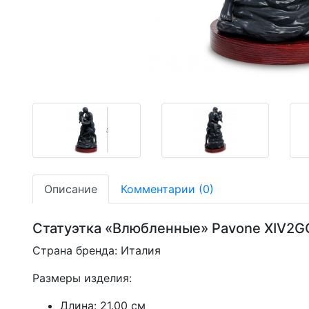
-19,08%
-19,08%
-19,08%
Описание
Комментарии (0)
Статуэтка «Влюбленные» Pavone XIV2G
Страна бренда: Италия
Размеры изделия:
Длина: 21.00 см