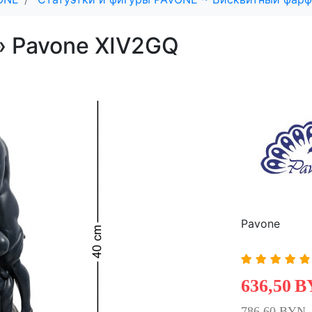
» Pavone XIV2GQ
Pavone
636,50
B
786,60 BYN