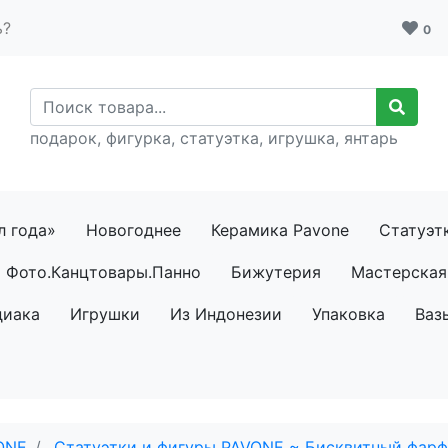
ь?
0
подарок, фигурка, статуэтка, игрушка, янтарь
л года»
Новогоднее
Керамика Pavone
Статуэт
Фото.Канцтовары.Панно
Бижутерия
Мастерская 
диака
Игрушки
Из Индонезии
Упаковка
Ваз
ONE
Статуэтки и фигуры PAVONE ~ Бисквитный фар