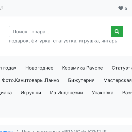
ь?
0
подарок, фигурка, статуэтка, игрушка, янтарь
л года»
Новогоднее
Керамика Pavone
Статуэт
Фото.Канцтовары.Панно
Бижутерия
Мастерская 
диака
Игрушки
Из Индонезии
Упаковка
Ваз
алют»
Часы настенные «BRANCH» KZM2JS