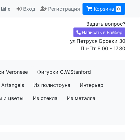
Вход
Регистрация
Корзина
0
0
Задать вопрос?
Написать в Вайбер
ул.Петруся Бровки 30
Пн-Пт 9.00 - 17.30
ки Veronese
Фигурки C.W.Stanford
Artangels
Из полистоуна
Интерьер
ы и цветы
Из стекла
Из металла