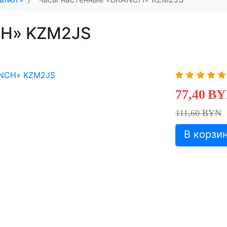
CH» KZM2JS
77,40
BY
111,60 BYN