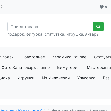
ь?
0
подарок, фигурка, статуэтка, игрушка, янтарь
л года»
Новогоднее
Керамика Pavone
Статуэт
Фото.Канцтовары.Панно
Бижутерия
Мастерская 
диака
Игрушки
Из Индонезии
Упаковка
Ваз
 фигурки Коллекция SK
Фигурка «Капитан Антилопа