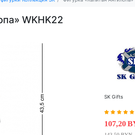
лопа» WKHK22
SK Gifts
107,20
B
143,50 BYN