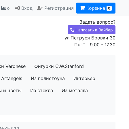
Вход
Регистрация
Корзина
0
0
Задать вопрос?
Написать в Вайбер
ул.Петруся Бровки 30
Пн-Пт 9.00 - 17.30
ки Veronese
Фигурки C.W.Stanford
Artangels
Из полистоуна
Интерьер
ы и цветы
Из стекла
Из металла
» WKHK22