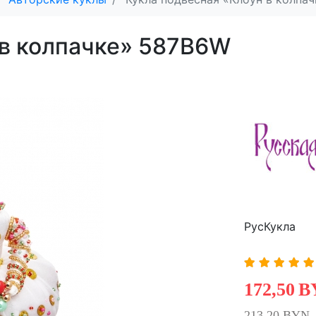
 в колпачке» 587B6W
РусКукла
172,50
B
213,20 BYN