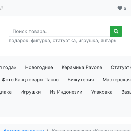
ь?
0
подарок, фигурка, статуэтка, игрушка, янтарь
л года»
Новогоднее
Керамика Pavone
Статуэт
Фото.Канцтовары.Панно
Бижутерия
Мастерская 
диака
Игрушки
Из Индонезии
Упаковка
Ваз
Авторские куклы
Кукла подвесная «Клоун в колпа