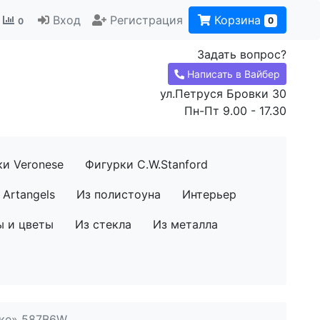
Вход
Регистрация
Корзина
0
0
Задать вопрос?
Написать в Вайбер
ул.Петруся Бровки 30
Пн-Пт 9.00 - 17.30
ки Veronese
Фигурки C.W.Stanford
Artangels
Из полистоуна
Интерьер
ы и цветы
Из стекла
Из металла
чке» 587B6W